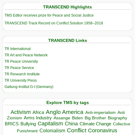
TRANSCEND Highlights
TMS Edtior receives prize for Peace and Social Justice
TRANSCEND Track Record on Conflict Solution 1958–2018
TRANSCEND Links
TR International
TR Art and Peace Network
TR Peace University
TR Peace Service
TR Research Institute
TR University Press
Galtung-Institut G-I (Germany)
Explore TMS by tags
Anglo America
Activism
Africa
Anti-imperialism
Anti
Arms Industry
Biden
Big Brother
Zionism
Assange
Biography
Capitalism
China
BRICS
Climate Change
Bullying
Collective
Conflict
Coronavirus
Colonialism
Punishment