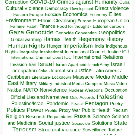
COVID-19
Crimes against Humanity
Corruption
Cuba
Direct violence
Cultural violence
Democracy
Development
Economics
Elites
Ecocide
Economy
Eastern Europe
Environment
European Union
Ethnic Cleansing
Europe
Finance
Food for thought - Editorial cartoon
Famine
Fatah
Gaza
Genocide
Geopolitics
Genocide Convention
Hegemony
Hamas
History
Health
Global warming
Human Rights
Imperialism
Indigenous
Hunger
India
Rights
Inspirational
International Court of Justice ICJ
Inequality
International Relations
International Criminal Court ICC
Israel
Israeli
Invasion
Iran
Israeli Apartheid
Israeli Army
occupation
Justice
Journalism
Latin America
Joke
Media
Middle
Caribbean
Massacre
Lockdown
Literature
East
Military
Military Industrial Media Complex
Music Video
NATO
Nakba
Nonviolence
Occupation
Nuclear Weapons
Palestine
Official Lies and Narratives
Oslo Accords
Pentagon
Pandemic
Palestine/Israel
Peace
Poetry
Politics
Power
Public Health
Proxy War
Racism
Profits
Russia
Religion
Science
Science
Research
Rogue states
State
Social justice
Solutions
and Medicine
Sociocide
Terrorism
Structural violence
Torture
Surveillance