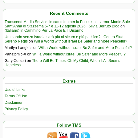
Recent Comments
Transcend Media Service. In cammino per la Pace e il disarmo. Monte Sole-
Sant’Anna di Stazzema 5-7 e 11-12 agosto 2026 | Silvia Berruto Blog
on
(Italiano) In Cammino Per La Pace E Il Disarmo
Un mondo senza Israele sarà più al sicuro e più pacifico? - Centro Studi
Sereno Regis
on
Will a World without Israel Be Safer and More Peaceful?
Marilyn Langlois
on
Will a World without Israel Be Safer and More Peaceful?
Panatomic-X
on
Will a World without Israel Be Safer and More Peaceful?
Gary Corseri
on
There Will Be Times, Oh My Child, When It All Seems
Hopeless
Extras
Useful Links
Terms Of Use
Disclaimer
Privacy Policy
Follow TMS