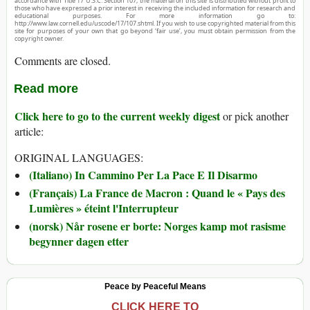
accordance with Title 17 U.S.C. Section 107, the material on this site is distributed without profit to
those who have expressed a prior interest in receiving the included information for research and
educational purposes. For more information go to:
http://www.law.cornell.edu/uscode/17/107.shtml. If you wish to use copyrighted material from this
site for purposes of your own that go beyond ‘fair use’, you must obtain permission from the
copyright owner.
Comments are closed.
Read more
Click here to go to the current weekly digest
or pick another
article:
ORIGINAL LANGUAGES:
(Italiano) In Cammino Per La Pace E Il Disarmo
(Français) La France de Macron : Quand le « Pays des
Lumières » éteint l'Interrupteur
(norsk) Når rosene er borte: Norges kamp mot rasisme
begynner dagen etter
Peace by Peaceful Means
CLICK HERE TO