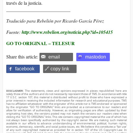
través de la justicia.
___________________________
Traducido para Rebelión por Ricardo García Pérez
Fuente:
http://www.rebelion.org/noticia.php?id=105415
GO TO ORIGINAL – TELESUR
Share this article:
email
mastodon
facebook
🔗 copy link
DISCLAIMER:
The statements, views and opinions expressed in pieces republished here are
solely those of the authors and do not necessarily represent those of TMS. In accordance with title
17 U.S.C. section 107, this material is distributed without profit to those who have expressed a
prior interest in receiving the included information for research and educational purposes. TMS
has no affiliation whatsoever with the originator of this article nor is TMS endorsed or sponsored
by the originator. “GO TO ORIGINAL” links are provided as a convenience to our readers and
allow for verification of authenticity. However, as originating pages are often updated by their
originating host sites, the versions posted may not match the versions our readers view when
clicking the “GO TO ORIGINAL” links. This site contains copyrighted material the use of which has
not always been specifically authorized by the copyright owner. We are making such material
available in our efforts to advance understanding of environmental, political, human rights,
economic, democracy, scientific, and social justice issues, etc. We believe this constitutes a ‘fair use’
of any such copyrighted material as provided for in section 107 of the US Copyright Law. In