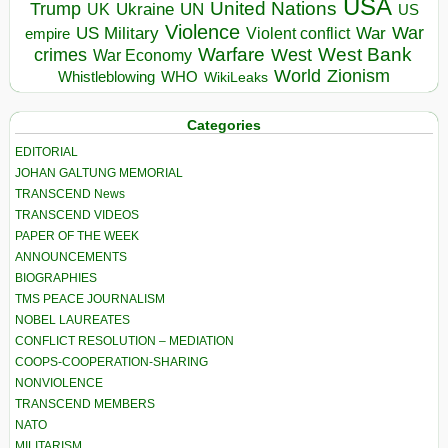
USA
United Nations
Trump
Ukraine
UK
UN
US
Violence
War
US Military
War
empire
Violent conflict
Warfare
West Bank
crimes
West
War Economy
World
Zionism
Whistleblowing
WHO
WikiLeaks
Categories
EDITORIAL
JOHAN GALTUNG MEMORIAL
TRANSCEND News
TRANSCEND VIDEOS
PAPER OF THE WEEK
ANNOUNCEMENTS
BIOGRAPHIES
TMS PEACE JOURNALISM
NOBEL LAUREATES
CONFLICT RESOLUTION – MEDIATION
COOPS-COOPERATION-SHARING
NONVIOLENCE
TRANSCEND MEMBERS
NATO
MILITARISM