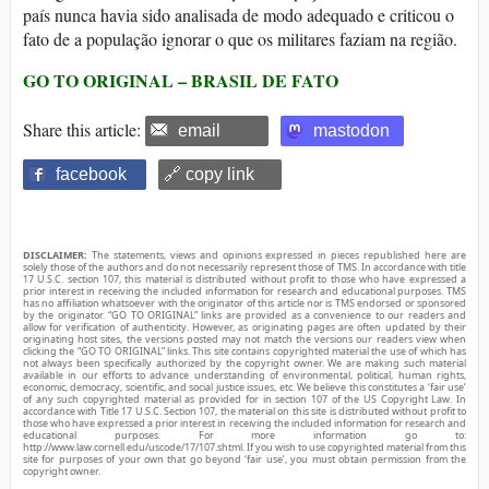
país nunca havia sido analisada de modo adequado e criticou o
fato de a população ignorar o que os militares faziam na região.
GO TO ORIGINAL – BRASIL DE FATO
Share this article:
email
mastodon
facebook
🔗 copy link
DISCLAIMER:
The statements, views and opinions expressed in pieces republished here are
solely those of the authors and do not necessarily represent those of TMS. In accordance with title
17 U.S.C. section 107, this material is distributed without profit to those who have expressed a
prior interest in receiving the included information for research and educational purposes. TMS
has no affiliation whatsoever with the originator of this article nor is TMS endorsed or sponsored
by the originator. “GO TO ORIGINAL” links are provided as a convenience to our readers and
allow for verification of authenticity. However, as originating pages are often updated by their
originating host sites, the versions posted may not match the versions our readers view when
clicking the “GO TO ORIGINAL” links. This site contains copyrighted material the use of which has
not always been specifically authorized by the copyright owner. We are making such material
available in our efforts to advance understanding of environmental, political, human rights,
economic, democracy, scientific, and social justice issues, etc. We believe this constitutes a ‘fair use’
of any such copyrighted material as provided for in section 107 of the US Copyright Law. In
accordance with Title 17 U.S.C. Section 107, the material on this site is distributed without profit to
those who have expressed a prior interest in receiving the included information for research and
educational purposes. For more information go to:
http://www.law.cornell.edu/uscode/17/107.shtml. If you wish to use copyrighted material from this
site for purposes of your own that go beyond ‘fair use’, you must obtain permission from the
copyright owner.