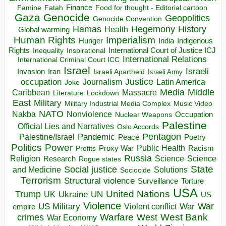
Finance
Food for thought - Editorial cartoon
Famine
Fatah
Gaza
Genocide
Geopolitics
Genocide Convention
Hegemony
Hamas
History
Health
Global warming
Human Rights
Imperialism
Indigenous
Hunger
India
Rights
Inspirational
International Court of Justice ICJ
Inequality
International Relations
International Criminal Court ICC
Israel
Israeli
Invasion
Iran
Israeli Apartheid
Israeli Army
occupation
Justice
Journalism
Latin America
Joke
Media
Middle
Caribbean
Massacre
Lockdown
Literature
East
Military
Military Industrial Media Complex
Music Video
NATO
Nakba
Nonviolence
Occupation
Nuclear Weapons
Palestine
Official Lies and Narratives
Oslo Accords
Pentagon
Pandemic
Palestine/Israel
Peace
Poetry
Politics
Power
Public Health
Proxy War
Racism
Profits
Russia
Religion
Science
Science
Research
Rogue states
State
Social justice
Solutions
and Medicine
Sociocide
Terrorism
Structural violence
Torture
Surveillance
USA
United Nations
Trump
Ukraine
UK
UN
US
Violence
War
US Military
War
empire
Violent conflict
Warfare
West Bank
crimes
West
War Economy