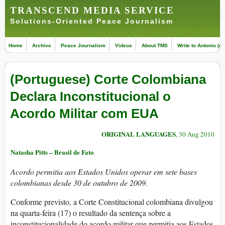
TRANSCEND MEDIA SERVICE
Solutions-Oriented Peace Journalism
Home
Archive
Peace Journalism
Videos
About TMS
Write to Antonio (ed
(Portuguese) Corte Colombiana
Declara Inconstitucional o
Acordo Militar com EUA
ORIGINAL LANGUAGES
, 30 Aug 2010
Natasha Pitts – Brasil de Fato
Acordo permitia aos Estados Unidos operar em sete bases
colombianas desde 30 de outubro de 2009.
Conforme previsto, a Corte Constitucional colombiana divulgou
na quarta-feira (17) o resultado da sentença sobre a
inconstitucionalidade do acordo militar que permitia aos Estados