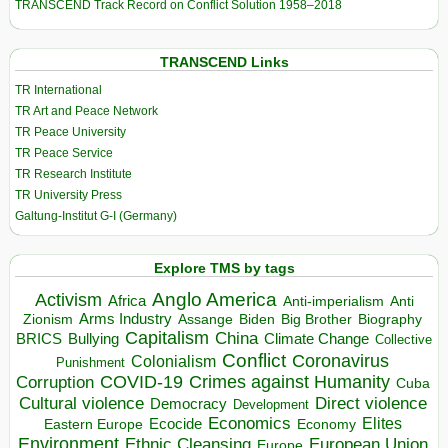
TRANSCEND Track Record on Conflict Solution 1958–2018
TRANSCEND Links
TR International
TR Art and Peace Network
TR Peace University
TR Peace Service
TR Research Institute
TR University Press
Galtung-Institut G-I (Germany)
Explore TMS by tags
Anglo America
Activism
Africa
Anti-imperialism
Anti
Arms Industry
Biden
Big Brother
Zionism
Assange
Biography
Capitalism
China
BRICS
Climate Change
Bullying
Collective
Conflict
Coronavirus
Colonialism
Punishment
COVID-19
Crimes against Humanity
Corruption
Cuba
Direct violence
Cultural violence
Democracy
Development
Economics
Elites
Ecocide
Economy
Eastern Europe
Environment
European Union
Ethnic Cleansing
Europe