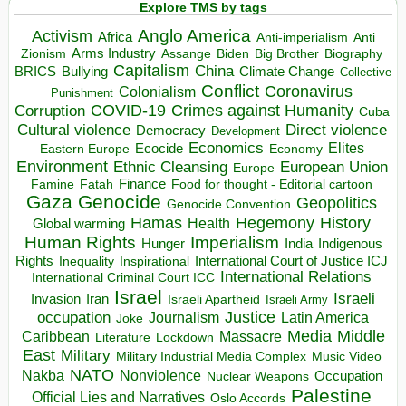
Explore TMS by tags
Anglo America
Activism
Africa
Anti-imperialism
Anti
Arms Industry
Biden
Big Brother
Zionism
Assange
Biography
Capitalism
China
BRICS
Climate Change
Bullying
Collective
Conflict
Coronavirus
Colonialism
Punishment
COVID-19
Crimes against Humanity
Corruption
Cuba
Direct violence
Cultural violence
Democracy
Development
Economics
Elites
Ecocide
Economy
Eastern Europe
Environment
European Union
Ethnic Cleansing
Europe
Finance
Food for thought - Editorial cartoon
Famine
Fatah
Gaza
Genocide
Geopolitics
Genocide Convention
Hegemony
Hamas
History
Health
Global warming
Human Rights
Imperialism
Indigenous
Hunger
India
Rights
Inspirational
International Court of Justice ICJ
Inequality
International Relations
International Criminal Court ICC
Israel
Israeli
Invasion
Iran
Israeli Apartheid
Israeli Army
occupation
Justice
Journalism
Latin America
Joke
Media
Middle
Caribbean
Massacre
Lockdown
Literature
East
Military
Military Industrial Media Complex
Music Video
NATO
Nakba
Nonviolence
Occupation
Nuclear Weapons
Palestine
Official Lies and Narratives
Oslo Accords