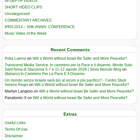
IN-DEPTH VIDEOS
SHORT VIDEO CLIPS
Uncategorized
COMMENTARY ARCHIVES
IPRA 2014 – 50th ANNIV. CONFERENCE
Music Video of the Week
Recent Comments
Poka Laenui
on
Will a World without Israel Be Safer and More Peaceful?
Transcend Media Service. In cammino per la Pace e il disarmo. Monte Sole-
Sant’Anna di Stazzema 5-7 e 11-12 agosto 2026 | Silvia Berruto Blog
on
(Italiano) In Cammino Per La Pace E Il Disarmo
Un mondo senza Israele sarà più al sicuro e più pacifico? - Centro Studi
Sereno Regis
on
Will a World without Israel Be Safer and More Peaceful?
Marilyn Langlois
on
Will a World without Israel Be Safer and More Peaceful?
Panatomic-X
on
Will a World without Israel Be Safer and More Peaceful?
Extras
Useful Links
Terms Of Use
Disclaimer