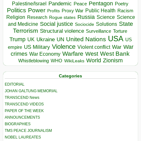
Pentagon
Pandemic
Palestine/Israel
Peace
Poetry
Politics
Power
Public Health
Proxy War
Racism
Profits
Russia
Religion
Science
Science
Research
Rogue states
State
Social justice
Solutions
and Medicine
Sociocide
Terrorism
Structural violence
Torture
Surveillance
USA
United Nations
Trump
Ukraine
UK
UN
US
Violence
War
US Military
War
empire
Violent conflict
Warfare
West Bank
crimes
West
War Economy
World
Zionism
Whistleblowing
WHO
WikiLeaks
Categories
EDITORIAL
JOHAN GALTUNG MEMORIAL
TRANSCEND News
TRANSCEND VIDEOS
PAPER OF THE WEEK
ANNOUNCEMENTS
BIOGRAPHIES
TMS PEACE JOURNALISM
NOBEL LAUREATES