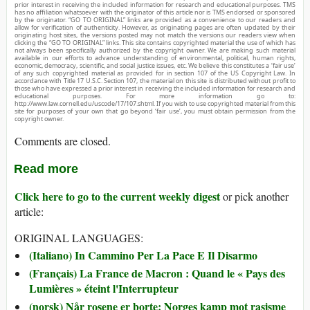
prior interest in receiving the included information for research and educational purposes. TMS
has no affiliation whatsoever with the originator of this article nor is TMS endorsed or sponsored
by the originator. “GO TO ORIGINAL” links are provided as a convenience to our readers and
allow for verification of authenticity. However, as originating pages are often updated by their
originating host sites, the versions posted may not match the versions our readers view when
clicking the “GO TO ORIGINAL” links. This site contains copyrighted material the use of which has
not always been specifically authorized by the copyright owner. We are making such material
available in our efforts to advance understanding of environmental, political, human rights,
economic, democracy, scientific, and social justice issues, etc. We believe this constitutes a ‘fair use’
of any such copyrighted material as provided for in section 107 of the US Copyright Law. In
accordance with Title 17 U.S.C. Section 107, the material on this site is distributed without profit to
those who have expressed a prior interest in receiving the included information for research and
educational purposes. For more information go to:
http://www.law.cornell.edu/uscode/17/107.shtml. If you wish to use copyrighted material from this
site for purposes of your own that go beyond ‘fair use’, you must obtain permission from the
copyright owner.
Comments are closed.
Read more
Click here to go to the current weekly digest
or pick another
article:
ORIGINAL LANGUAGES:
(Italiano) In Cammino Per La Pace E Il Disarmo
(Français) La France de Macron : Quand le « Pays des
Lumières » éteint l'Interrupteur
(norsk) Når rosene er borte: Norges kamp mot rasisme