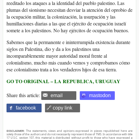
reeditado los ataques a la identidad del pueblo palestino. Las
plumas del sionismo necesitan desviar la atención del oprobio de
la ocupación militar, la colonización, la usurpación y las
humillaciones diarias a las que el ejército de ocupación israelí
somete a los palestinos. No hay ejércitos de ocupación buenos.
Sabemos que la permanente e ininterrumpida existencia durante
siglos en Palestina, dio y da a los palestinos una
incomparablemente mayor autoridad moral frente al
colonialismo, mucho más cuando vemos y comprobamos cómo
ese colonialismo trata a los verdaderos hijos de esa tierra.
GO TO ORIGINAL – LA REPUBLICA, URUGUAY
Share this article:
email
mastodon
facebook
🔗 copy link
DISCLAIMER:
The statements, views and opinions expressed in pieces republished here are
solely those of the authors and do not necessarily represent those of TMS. In accordance with title
17 U.S.C. section 107, this material is distributed without profit to those who have expressed a