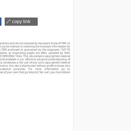
🔗 copy link
authors and do not necessarily represent those of TMS. In
d a prior interest in receiving the included information for
r is TMS endorsed or sponsored by the originator. “GO TO
owever, as originating pages are often updated by their
O ORIGINAL” links. This site contains copyrighted material
ial available in our efforts to advance understanding of
his constitutes a ‘fair use’ of any such copyrighted material
ial on this site is distributed without profit to those who
ucational purposes. For more information go to:
ses of your own that go beyond ‘fair use’, you must obtain