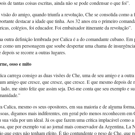
ois de tantas coisas escritas, ainda não se pode condensar o que foi”.
visão do amigo, quando triunfa a revolução, Che se consolida como a fi
ortante destacar a idade que tinha. Aos 32 anos era o primeiro comandan
ricas, colégios, foi educador. Foi embaixador itinerante da revolução”.
 outra definição lembrada por Calica é a do comandante cubano. Em po
e como um personagem que soube despertar uma chama de insurgência e 
 depois se recorre a outras lugares.
rne, osso e mito
ica carrega consigo as duas visões de Che, uma de seu amigo e a outr
um amigo que cresce, que cresce, que cresce. E que mesmo depois de 
lado, me sinto feliz que assim seja. Dei-me conta que seu exemplo e su
manidade.”
a Calica, mesmo os seus opositores, em sua maioria e de alguma forma,
ssoas, digamos mais indiferentes, em geral pelo menos reconhecem em
 sua vida por um ideal. Já os que fazem uma crítica implacável como a
sa, que por exemplo vai ao jornal mais conservador da Argentina, La Na
io que estes não tenham efeito. É tão contundente o peso de Che, que p