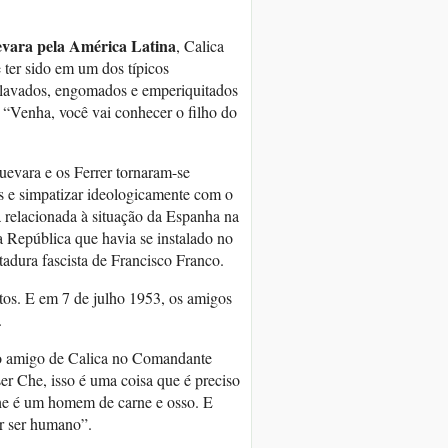
evara pela América Latina
, Calica
ter sido em um dos típicos
de lavados, engomados e emperiquitados
“Venha, você vai conhecer o filho do
uevara e os Ferrer tornaram-se
os e simpatizar ideologicamente com o
 relacionada à situação da Espanha na
 República que havia se instalado no
tadura fascista de Francisco Franco.
tos. E em 7 de julho 1953, os amigos
.
 o amigo de Calica no Comandante
r Che, isso é uma coisa que é preciso
 Che é um homem de carne e osso. E
er ser humano”.