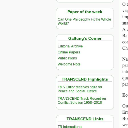
O e
via
Paper of the week
imp
Can One Philosophy Fit the Whole
sua
World?
A A
Ba
Galtung’s Corner
com
Editorial Archive
Ch
Online Papers
Na 
Publications
pa
Welcome Note
int
qua
TRANSCEND Highlights
par
TMS Edtior receives prize for
Peace and Social Justice
Ec
TRANSCEND Track Record on
Conflict Solution 1958–2018
Qua
Ern
Bor
TRANSCEND Links
ver
TR International