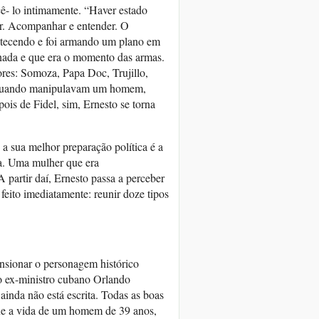
ê- lo intimamente. “Haver estado
ar. Acompanhar e entender. O
contecendo e foi armando um plano em
nada e que era o momento das armas.
res: Somoza, Papa Doc, Trujillo,
m quando manipulavam um homem,
is de Fidel, sim, Ernesto se torna
a sua melhor preparação política é a
a. Uma mulher que era
 partir daí, Ernesto passa a perceber
feito imediatamente: reunir doze tipos
nsionar o personagem histórico
o ex-ministro cubano Orlando
 ainda não está escrita. Todas as boas
que a vida de um homem de 39 anos,