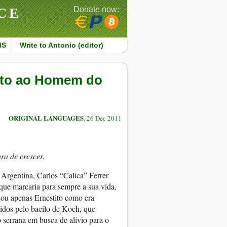
CE
Donate now:
MS
Write to Antonio (editor)
tito ao Homem do
ORIGINAL LANGUAGES
, 26 Dec 2011
a de crescer.
Argentina, Carlos “Calica” Ferrer
 que marcaria para sempre a sua vida,
 ou apenas Ernestito como era
dos pelo bacilo de Koch, que
 serrana em busca de alívio para o