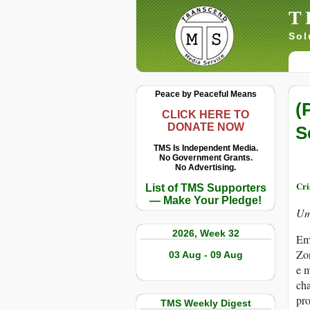
T
Sol
Peace by Peaceful Means
(
CLICK HERE TO
DONATE NOW
S
TMS Is Independent Media.
No Government Grants.
No Advertising.
Cri
List of TMS Supporters
— Make Your Pledge!
Um
2026, Week 32
Em 
Zor
03 Aug - 09 Aug
e m
ch
pro
TMS Weekly Digest