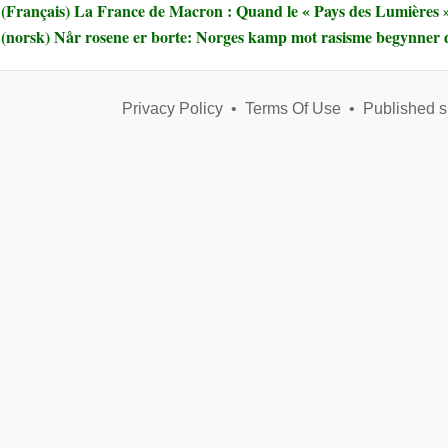
(Français) La France de Macron : Quand le « Pays des Lumières » 
(norsk) Når rosene er borte: Norges kamp mot rasisme begynner 
Privacy Policy
•
Terms Of Use
•
Published s