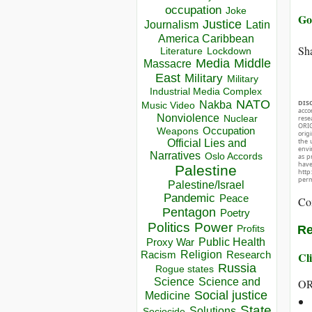
occupation
Joke
Go
Justice
Journalism
Latin
America Caribbean
Sha
Lockdown
Literature
Media
Middle
Massacre
East
Military
Military
Industrial Media Complex
NATO
DIS
Nakba
Music Video
acco
Nonviolence
Nuclear
rese
ORIG
Occupation
Weapons
orig
the 
Official Lies and
envir
Narratives
Oslo Accords
as p
hav
Palestine
http
perm
Palestine/Israel
Pandemic
Peace
Co
Pentagon
Poetry
Politics
Power
Re
Profits
Public Health
Proxy War
Racism
Religion
Research
Cli
Russia
Rogue states
Science
Science and
OR
Social justice
Medicine
State
Solutions
Sociocide