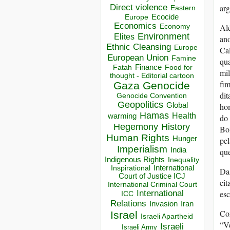
Direct violence
ar
Eastern
Ecocide
Europe
Economics
Economy
Alé
Environment
Elites
ano
Ethnic Cleansing
Europe
Cal
European Union
Famine
qu
Finance
Food for
Fatah
mil
thought - Editorial cartoon
fim
Gaza
Genocide
dit
Genocide Convention
Geopolitics
Global
hom
Hamas
Health
warming
do 
Hegemony
History
Bol
Human Rights
Hunger
pel
Imperialism
India
qu
Indigenous Rights
Inequality
Inspirational
International
Das
Court of Justice ICJ
cit
International Criminal Court
International
esc
ICC
Relations
Invasion
Iran
Com
Israel
Israeli Apartheid
“Ve
Israeli
Israeli Army