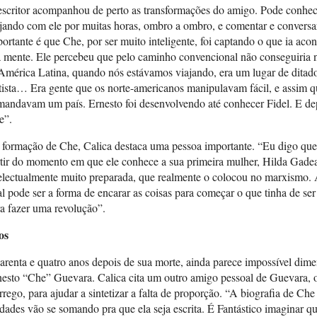
scritor acompanhou de perto as transformações do amigo. Pode conhec
jando com ele por muitas horas, ombro a ombro, e comentar e convers
ortante é que Che, por ser muito inteligente, foi captando o que ia a
 mente. Ele percebeu que pelo caminho convencional não conseguiria 
mérica Latina, quando nós estávamos viajando, era um lugar de ditado
tista… Era gente que os norte-americanos manipulavam fácil, e assi
andavam um país. Ernesto foi desenvolvendo até conhecer Fidel. E depo
e”.
formação de Che, Calica destaca uma pessoa importante. “Eu digo que 
rtir do momento em que ele conhece a sua primeira mulher, Hilda Gade
electualmente muito preparada, que realmente o colocou no marxismo. A
l pode ser a forma de encarar as coisas para começar o que tinha de ser 
a fazer uma revolução”.
os
renta e quatro anos depois de sua morte, ainda parece impossível dime
esto “Che” Guevara. Calica cita um outro amigo pessoal de Guevara, 
rego, para ajudar a sintetizar a falta de proporção. “A biografia de Che
dades vão se somando pra que ela seja escrita. É Fantástico imaginar 