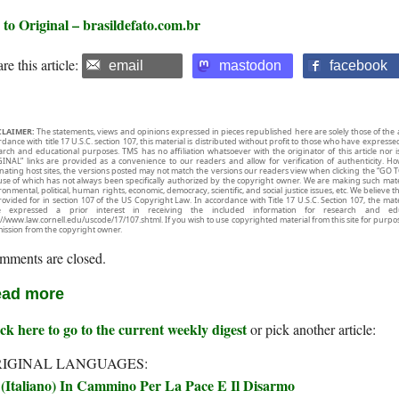
 to Original – brasildefato.com.br
re this article:
email
mastodon
facebook
CLAIMER:
The statements, views and opinions expressed in pieces republished here are solely those of the 
rdance with title 17 U.S.C. section 107, this material is distributed without profit to those who have expresse
arch and educational purposes. TMS has no affiliation whatsoever with the originator of this article no
INAL” links are provided as a convenience to our readers and allow for verification of authenticity. H
inating host sites, the versions posted may not match the versions our readers view when clicking the “GO T
use of which has not always been specifically authorized by the copyright owner. We are making such mater
onmental, political, human rights, economic, democracy, scientific, and social justice issues, etc. We believe t
rovided for in section 107 of the US Copyright Law. In accordance with Title 17 U.S.C. Section 107, the mater
e expressed a prior interest in receiving the included information for research and ed
://www.law.cornell.edu/uscode/17/107.shtml. If you wish to use copyrighted material from this site for purpo
ission from the copyright owner.
mments are closed.
ad more
ck here to go to the current weekly digest
or pick another article:
IGINAL LANGUAGES:
(Italiano) In Cammino Per La Pace E Il Disarmo