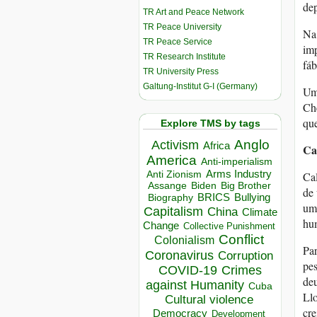
dep
TR Art and Peace Network
TR Peace University
Na 
TR Peace Service
imp
TR Research Institute
fáb
TR University Press
Galtung-Institut G-I (Germany)
Uma
Ch
que
Explore TMS by tags
Anglo
Activism
Africa
Ca
America
Anti-imperialism
Arms Industry
Anti Zionism
Cal
Biden
Big Brother
Assange
de 
BRICS
Bullying
Biography
um 
Capitalism
China
Climate
hu
Change
Collective Punishment
Conflict
Colonialism
Par
Coronavirus
Corruption
pe
COVID-19
Crimes
deu
against Humanity
Cuba
Llo
Cultural violence
cre
Democracy
Development