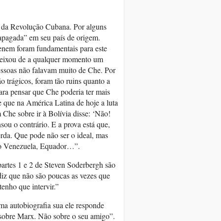
ói da Revolução Cubana. Por alguns
apagada” em seu país de origem.
enem foram fundamentais para este
deixou de a qualquer momento um
pessoas não falavam muito de Che. Por
o trágicos, foram tão ruins quanto a
ara pensar que Che poderia ter mais
e que na América Latina de hoje a luta
 Che sobre ir à Bolívia disse: ‘Não!
sou o contrário. E a prova está que,
uerda. Que pode não ser o ideal, mas
ndo Venezuela, Equador…”.
partes 1 e 2 de Steven Soderbergh são
diz que não são poucas as vezes que
enho que intervir.”
ma autobiografia sua ele responde
 sobre Marx. Não sobre o seu amigo”.