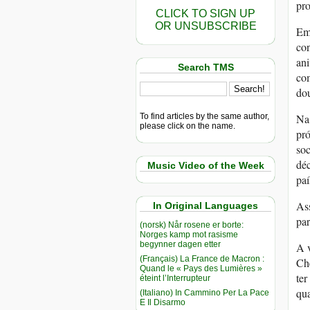
pro
CLICK TO SIGN UP
OR UNSUBSCRIBE
Em
con
ani
Search TMS
com
dou
To find articles by the same author,
Na 
please click on the name.
pró
soc
déc
Music Video of the Week
paí
Ass
In Original Languages
par
(norsk) Når rosene er borte:
Norges kamp mot rasisme
begynner dagen etter
A v
(Français) La France de Macron :
Che
Quand le « Pays des Lumières »
ter
éteint l’Interrupteur
qua
(Italiano) In Cammino Per La Pace
E Il Disarmo