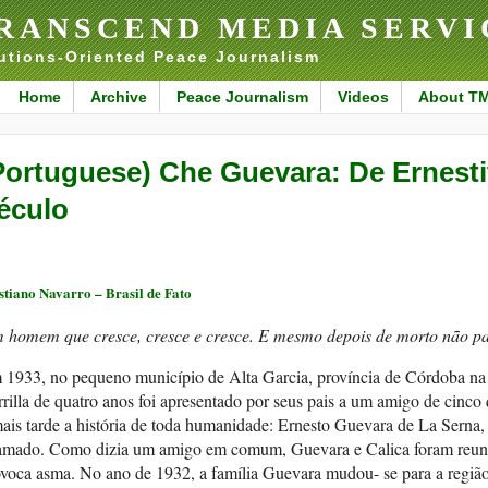
RANSCEND MEDIA SERVI
utions-Oriented Peace Journalism
Home
Archive
Peace Journalism
Videos
About T
Portuguese) Che Guevara: De Ernes
éculo
stiano Navarro – Brasil de Fato
 homem que cresce, cresce e cresce. E mesmo depois de morto não par
1933, no pequeno município de Alta Garcia, província de Córdoba na 
rilla de quatro anos foi apresentado por seus pais a um amigo de cinco
ais tarde a história de toda humanidade: Ernesto Guevara de La Serna,
amado. Como dizia um amigo em comum, Guevara e Calica foram reuni
voca asma. No ano de 1932, a família Guevara mudou- se para a região