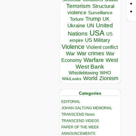
Terrorism
Structural
violence
Surveillance
Trump
UK
Torture
United
Ukraine
UN
USA
Nations
US
US Military
empire
Violence
Violent conflict
War crimes
War
War
Warfare
West
Economy
West Bank
Whistleblowing
WHO
World
Zionism
WikiLeaks
Categories
EDITORIAL
JOHAN GALTUNG MEMORIAL
TRANSCEND News
TRANSCEND VIDEOS
PAPER OF THE WEEK
ANNOUNCEMENTS