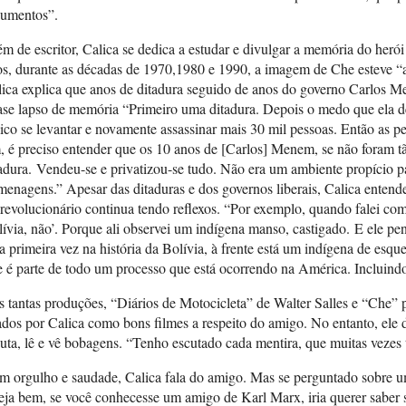
gumentos”.
m de escritor, Calica se dedica a estudar e divulgar a memória do her
s, durante as décadas de 1970,1980 e 1990, a imagem de Che esteve “
ica explica que anos de ditadura seguido de anos do governo Carlos M
ase lapso de memória “Primeiro uma ditadura. Depois o medo que ela 
ico se levantar e novamente assassinar mais 30 mil pessoas. Então as 
, é preciso entender que os 10 anos de [Carlos] Menem, se não foram tã
adura. Vendeu-se e privatizou-se tudo. Não era um ambiente propício p
enagens.” Apesar das ditaduras e dos governos liberais, Calica entend
revolucionário continua tendo reflexos. “Por exemplo, quando falei com
ívia, não’. Porque ali observei um indígena manso, castigado. E ele pen
a primeira vez na história da Bolívia, à frente está um indígena de esq
e é parte de todo um processo que está ocorrendo na América. Inclui
 tantas produções, “Diários de Motocicleta” de Walter Salles e “Che” 
ados por Calica como bons filmes a respeito do amigo. No entanto, ele 
uta, lê e vê bobagens. “Tenho escutado cada mentira, que muitas vezes t
 orgulho e saudade, Calica fala do amigo. Mas se perguntado sobre u
ja bem, se você conhecesse um amigo de Karl Marx, iria querer saber