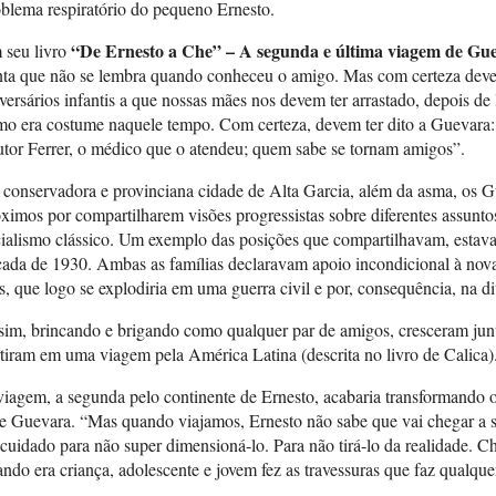
blema respiratório do pequeno Ernesto.
“De Ernesto a Che” – A segunda e última viagem de Gu
 seu livro
ta que não se lembra quando conheceu o amigo. Mas com certeza deve 
versários infantis a que nossas mães nos devem ter arrastado, depois 
o era costume naquele tempo. Com certeza, devem ter dito a Guevara: 
tor Ferrer, o médico que o atendeu; quem sabe se tornam amigos”.
conservadora e provinciana cidade de Alta Garcia, além da asma, os G
ximos por compartilharem visões progressistas sobre diferentes assunt
ialismo clássico. Um exemplo das posições que compartilhavam, estava
ada de 1930. Ambas as famílias declaravam apoio incondicional à nova
s, que logo se explodiria em uma guerra civil e por, consequência, na di
im, brincando e brigando como qualquer par de amigos, cresceram jun
tiram em uma viagem pela América Latina (descrita no livro de Calica)
iagem, a segunda pelo continente de Ernesto, acabaria transformando
 Guevara. “Mas quando viajamos, Ernesto não sabe que vai chegar a se
 cuidado para não super dimensioná-lo. Para não tirá-lo da realidade.
ndo era criança, adolescente e jovem fez as travessuras que faz qualqu