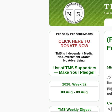
T
Sol
Peace by Peaceful Means
(
CLICK HERE TO
DONATE NOW
F
TMS Is Independent Media.
No Government Grants.
No Advertising.
Mic
List of TMS Supporters
— Make Your Pledge!
15
fun
2026, Week 32
pag
03 Aug - 09 Aug
red
Co
´s 
TMS Weekly Digest