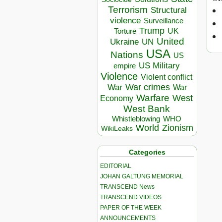
Terrorism
Structural
violence
Surveillance
Trump
UK
Torture
United
Ukraine
UN
USA
Nations
US
US Military
empire
Violence
Violent conflict
War crimes
War
War
Warfare
West
Economy
West Bank
Whistleblowing
WHO
World
Zionism
WikiLeaks
Categories
EDITORIAL
JOHAN GALTUNG MEMORIAL
TRANSCEND News
TRANSCEND VIDEOS
PAPER OF THE WEEK
ANNOUNCEMENTS