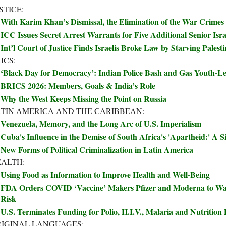
STICE:
With Karim Khan’s Dismissal, the Elimination of the War Crimes
ICC Issues Secret Arrest Warrants for Five Additional Senior Israe
Int’l Court of Justice Finds Israelis Broke Law by Starving Palest
ICS:
‘Black Day for Democracy’: Indian Police Bash and Gas Youth-Le
BRICS 2026: Members, Goals & India’s Role
Why the West Keeps Missing the Point on Russia
TIN AMERICA AND THE CARIBBEAN:
Venezuela, Memory, and the Long Arc of U.S. Imperialism
Cuba's Influence in the Demise of South Africa's 'Apartheid:' A S
New Forms of Political Criminalization in Latin America
ALTH:
Using Food as Information to Improve Health and Well-Being
FDA Orders COVID ‘Vaccine’ Makers Pfizer and Moderna to Wa
Risk
U.S. Terminates Funding for Polio, H.I.V., Malaria and Nutriti
IGINAL LANGUAGES: