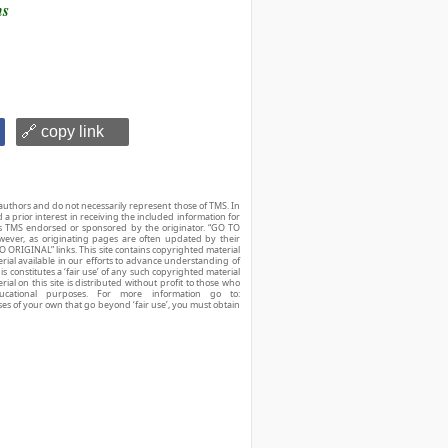
ns
🔗 copy link
authors and do not necessarily represent those of TMS. In
d a prior interest in receiving the included information for
r is TMS endorsed or sponsored by the originator. “GO TO
owever, as originating pages are often updated by their
O ORIGINAL” links. This site contains copyrighted material
ial available in our efforts to advance understanding of
his constitutes a ‘fair use’ of any such copyrighted material
ial on this site is distributed without profit to those who
ucational purposes. For more information go to:
ses of your own that go beyond ‘fair use’, you must obtain