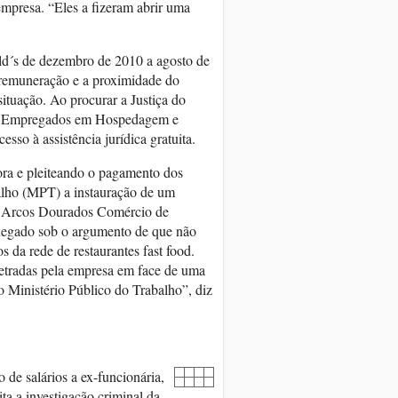
empresa. “Eles a fizeram abrir uma
ld´s de dezembro de 2010 a agosto de
 remuneração e a proximidade do
situação. Ao procurar a Justiça do
dos Empregados em Hospedagem e
so à assistência jurídica gratuita.
ora e pleiteando o pagamento dos
balho (MPT) a instauração de um
ela Arcos Dourados Comércio de
 negado sob o argumento de que não
s da rede de restaurantes fast food.
rpetradas pela empresa em face de uma
o Ministério Público do Trabalho”, diz
 de salários a ex-funcionária,
ta a investigação criminal da