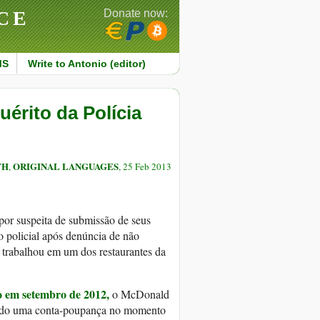
CE
Donate now:
MS
Write to Antonio (editor)
érito da Polícia
TH
ORIGINAL LANGUAGES
,
, 25 Feb 2013
por suspeita de submissão de seus
o policial após denúncia de não
 trabalhou em um dos restaurantes da
o em setembro de 2012,
o McDonald
sentado uma conta-poupança no momento