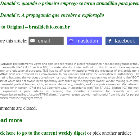
Donald´s: quando o primeiro emprego se torna armadilha para jove
Donald´s: A propaganda que encobre a exploração
 to Original – brasildefato.com.br
re this article:
email
mastodon
facebook
CLAIMER:
The statements, views and opinions expressed in pieces republished here are solely those of the 
rdance with title 17 U.S.C. section 107, this material is distributed without profit to those who have expresse
arch and educational purposes. TMS has no affiliation whatsoever with the originator of this article no
INAL” links are provided as a convenience to our readers and allow for verification of authenticity. H
inating host sites, the versions posted may not match the versions our readers view when clicking the “GO T
use of which has not always been specifically authorized by the copyright owner. We are making such mater
onmental, political, human rights, economic, democracy, scientific, and social justice issues, etc. We believe t
rovided for in section 107 of the US Copyright Law. In accordance with Title 17 U.S.C. Section 107, the mater
e expressed a prior interest in receiving the included information for research and ed
://www.law.cornell.edu/uscode/17/107.shtml. If you wish to use copyrighted material from this site for purpo
ission from the copyright owner.
mments are closed.
ad more
ck here to go to the current weekly digest
or pick another article: