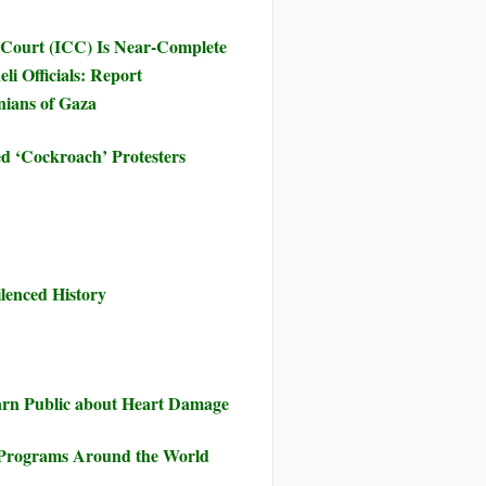
 Court (ICC) Is Near-Complete
li Officials: Report
inians of Gaza
d ‘Cockroach’ Protesters
ilenced History
rn Public about Heart Damage
on Programs Around the World