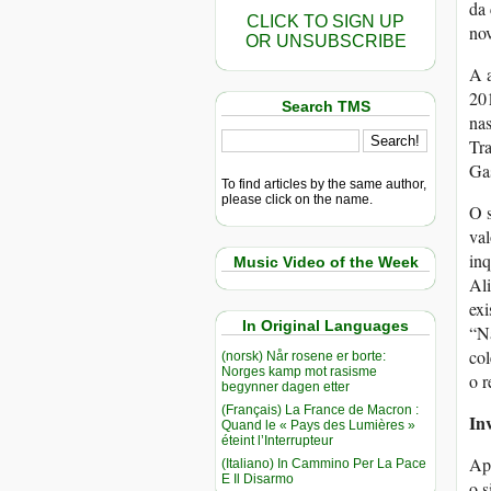
da 
CLICK TO SIGN UP
nov
OR UNSUBSCRIBE
A a
201
Search TMS
nas
Tr
Gas
To find articles by the same author,
please click on the name.
O s
val
inq
Music Video of the Week
Al
exi
In Original Languages
“Nã
col
(norsk) Når rosene er borte:
Norges kamp mot rasisme
o r
begynner dagen etter
(Français) La France de Macron :
In
Quand le « Pays des Lumières »
éteint l’Interrupteur
Apó
(Italiano) In Cammino Per La Pace
E Il Disarmo
o s