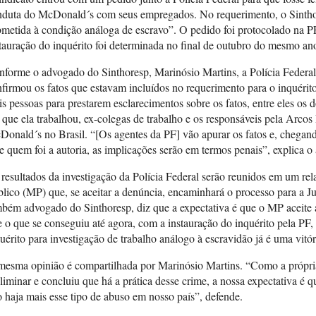
nduta do McDonald´s com seus empregados. No requerimento, o Sinthor
metida à condição análoga de escravo”. O pedido foi protocolado na P
tauração do inquérito foi determinada no final de outubro do mesmo an
forme o advogado do Sinthoresp, Marinósio Martins, a Polícia Federal 
firmou os fatos que estavam incluídos no requerimento para o inquérit
s pessoas para prestarem esclarecimentos sobre os fatos, entre eles os d
que ela trabalhou, ex-colegas de trabalho e os responsáveis pela Arco
onald´s no Brasil. “[Os agentes da PF] vão apurar os fatos e, chega
e quem foi a autoria, as implicações serão em termos penais”, explica 
resultados da investigação da Polícia Federal serão reunidos em um rel
lico (MP) que, se aceitar a denúncia, encaminhará o processo para a Ju
bém advogado do Sinthoresp, diz que a expectativa é que o MP aceite 
 o que se conseguiu até agora, com a instauração do inquérito pela PF,
uérito para investigação de trabalho análogo à escravidão já é uma vitór
esma opinião é compartilhada por Marinósio Martins. “Como a própria 
liminar e concluiu que há a prática desse crime, a nossa expectativa é qu
 haja mais esse tipo de abuso em nosso país”, defende.