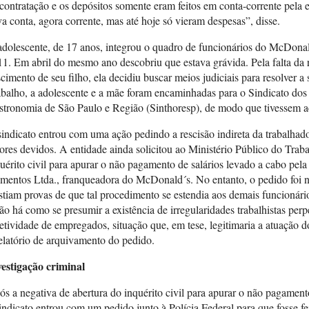
contratação e os depósitos somente eram feitos em conta-corrente pela 
a conta, agora corrente, mas até hoje só vieram despesas”, disse.
dolescente, de 17 anos, integrou o quadro de funcionários do McDona
1. Em abril do mesmo ano descobriu que estava grávida. Pela falta da
cimento de seu filho, ela decidiu buscar meios judiciais para resolver a 
abalho, a adolescente e a mãe foram encaminhadas para o Sindicato 
tronomia de São Paulo e Região (Sinthoresp), de modo que tivessem aces
indicato entrou com uma ação pedindo a rescisão indireta da trabalhad
ores devidos. A entidade ainda solicitou ao Ministério Público do Tra
uérito civil para apurar o não pagamento de salários levado a cabo p
imentos Ltda., franqueadora do McDonald´s. No entanto, o pedido foi
stiam provas de que tal procedimento se estendia aos demais funcionário
o há como se presumir a existência de irregularidades trabalhistas pe
etividade de empregados, situação que, em tese, legitimaria a atuação d
elatório de arquivamento do pedido.
vestigação criminal
s a negativa de abertura do inquérito civil para apurar o não pagamento
indicato entrou com um pedido junto à Polícia Federal para que fosse fei