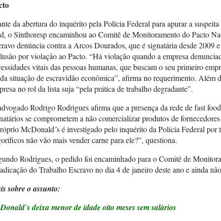
cto
nte da abertura do inquérito pela Polícia Federal para apurar a suspeita
od, o Sinthoresp encaminhou ao Comitê de Monitoramento do Pacto Nac
ravo denúncia contra a Arcos Dourados, que é signatária desde 2009 e 
lusão por violação ao Pacto. “Há violação quando a empresa denuncia
essidades vitais das pessoas humanas, que buscam o seu primeiro empr
ida situação de escravidão econômica”, afirma no requerimento. Além di
resa no rol da lista suja “pela prática de trabalho degradante”.
dvogado Rodrigo Rodrigues afirma que a presença da rede de fast food 
natários se comprometem a não comercializar produtos de fornecedores
róprio McDonald´s é investigado pelo inquérito da Polícia Federal por
goríficos não vão mais vender carne para ele?”, questiona.
gundo Rodrigues, o pedido foi encaminhado para o Comitê de Monitor
adicação do Trabalho Escravo no dia 4 de janeiro deste ano e ainda não
is sobre o assunto:
Donald´s deixa menor de idade oito meses sem salários