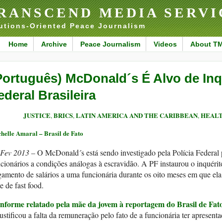
RANSCEND MEDIA SERVI
utions-Oriented Peace Journalism
Home
Archive
Peace Journalism
Videos
About T
Português) McDonald´s É Alvo de Inqu
ederal Brasileira
JUSTICE
BRICS
LATIN AMERICA AND THE CARIBBEAN
HEAL
,
,
,
helle Amaral – Brasil de Fato
 Fev 2013 –
O McDonald´s está sendo investigado pela Polícia Federal 
cionários a condições análogas à escravidão. A PF instaurou o inquérit
amento de salários a uma funcionária durante os oito meses em que ela
e de fast food.
nforme relatado pela mãe da jovem à reportagem do Brasil de Fat
justificou a falta da remuneração pelo fato de a funcionária ter apre