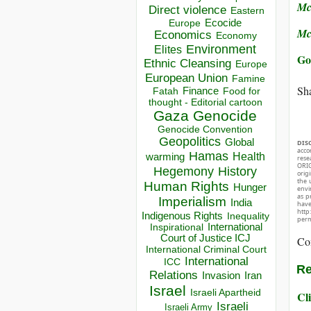
Mc
Direct violence
Eastern
Ecocide
Europe
Mc
Economics
Economy
Environment
Elites
Go
Ethnic Cleansing
Europe
European Union
Famine
Sha
Finance
Food for
Fatah
thought - Editorial cartoon
Gaza
Genocide
Genocide Convention
Geopolitics
Global
DIS
acco
Hamas
Health
warming
rese
ORIG
Hegemony
History
orig
the 
Human Rights
Hunger
envir
as p
Imperialism
India
hav
http
Indigenous Rights
Inequality
perm
Inspirational
International
Court of Justice ICJ
Co
International Criminal Court
International
ICC
Re
Relations
Invasion
Iran
Israel
Israeli Apartheid
Cli
Israeli
Israeli Army