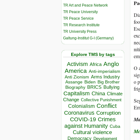
Pa
TR Art and Peace Network
TR Peace University
Dia
TR Peace Service
fo
TR Research Institute
Esc
TR University Press
exc
Galtung-Institut G-I (Germany)
nec
nít
Explore TMS by tags
emp
Anglo
Activism
Africa
O a
America
Anti-imperialism
sig
Arms Industry
Anti Zionism
o p
Biden
Big Brother
Assange
BRICS
Bullying
Biography
fri
Capitalism
China
Climate
Change
Se
Collective Punishment
Conflict
Colonialism
Err
Coronavirus
Corruption
Ma
COVID-19
Crimes
against Humanity
Cuba
Mc
Cultural violence
Democracy
Development