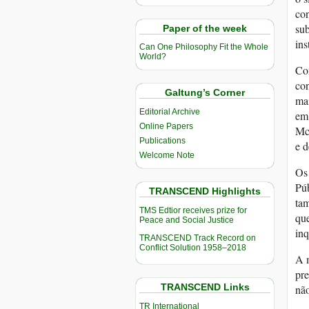
co
sub
Paper of the week
ins
Can One Philosophy Fit the Whole
World?
Con
con
Galtung’s Corner
mai
Editorial Archive
em 
Online Papers
McD
Publications
e d
Welcome Note
Os 
Púb
TRANSCEND Highlights
tam
TMS Edtior receives prize for
que
Peace and Social Justice
inq
TRANSCEND Track Record on
Conflict Solution 1958–2018
A m
pre
TRANSCEND Links
não
TR International