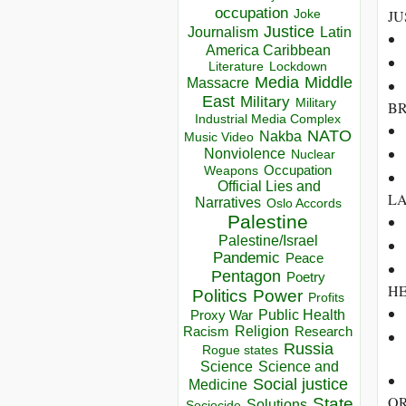
occupation
JU
Joke
Justice
Journalism
Latin
America Caribbean
Lockdown
Literature
Media
Middle
Massacre
East
Military
Military
BR
Industrial Media Complex
NATO
Nakba
Music Video
Nonviolence
Nuclear
Occupation
Weapons
Official Lies and
LA
Narratives
Oslo Accords
Palestine
Palestine/Israel
Pandemic
Peace
Pentagon
Poetry
HE
Politics
Power
Profits
Public Health
Proxy War
Racism
Religion
Research
Russia
Rogue states
Science
Science and
Social justice
Medicine
OR
State
Solutions
Sociocide