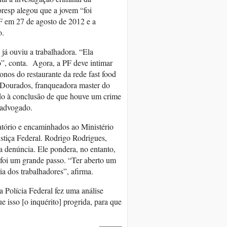
esp alegou que a jovem “foi
F em 27 de agosto de 2012 e a
o.
já ouviu a trabalhadora. “Ela
o”, conta. Agora, a PF deve intimar
onos do restaurante da rede fast food
s Dourados, franqueadora master do
ndo à conclusão de que houve um crime
o advogado.
atório e encaminhados ao Ministério
stiça Federal. Rodrigo Rodrigues,
a denúncia. Ele pondera, no entanto,
 foi um grande passo. “Ter aberto um
ia dos trabalhadores”, afirma.
Polícia Federal fez uma análise
e isso [o inquérito] progrida, para que