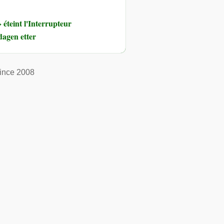
éteint l'Interrupteur
dagen etter
ince 2008