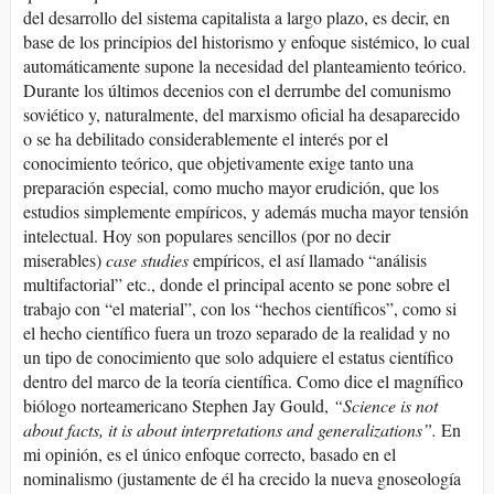
del desarrollo del sistema capitalista a largo plazo, es decir, en
base de los principios del historismo y enfoque sistémico, lo cual
automáticamente supone la necesidad del planteamiento teórico.
Durante los últimos decenios con el derrumbe del comunismo
soviético y, naturalmente, del marxismo oficial ha desaparecido
o se ha debilitado considerablemente el interés por el
conocimiento teórico, que objetivamente exige tanto una
preparación especial, como mucho mayor erudición, que los
estudios simplemente empíricos, y además mucha mayor tensión
intelectual. Hoy son populares sencillos (por no decir
miserables)
case studies
empíricos, el así llamado “análisis
multifactorial” etc., donde el principal acento se pone sobre el
trabajo con “el material”, con los “hechos científicos”, como si
el hecho científico fuera un trozo separado de la realidad y no
un tipo de conocimiento que solo adquiere el estatus científico
dentro del marco de la teoría científica. Como dice el magnífico
biólogo norteamericano Stephen Jay Gould,
“Science is not
about facts, it is about interpretations and generalizations”.
En
mi opinión, es el único enfoque correcto, basado en el
nominalismo (justamente de él ha crecido la nueva gnoseología