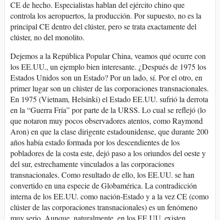
CE de hecho. Especialistas hablan del ejército chino que
controla los aeropuertos, la producción. Por supuesto, no es la
principal CE dentro del clúster, pero se trata exactamente del
clúster, no del monolito.
Dejemos a la República Popular China, veamos qué ocurre con
los EE.UU., un ejemplo bien interesante. ¿Después de 1975 los
Estados Unidos son un Estado? Por un lado, sí. Por el otro, en
primer lugar son un clúster de las corporaciones transnacionales.
En 1975 (Vietnam, Helsinki) el Estado EE.UU. sufrió la derrota
en la “Guerra Fría” por parte de la URSS. Lo cual se reflejó (lo
que notaron muy pocos observadores atentos, como Raymond
Aron) en que la clase dirigente estadounidense, que durante 200
años había estado formada por los descendientes de los
pobladores de la costa este, dejó paso a los oriundos del oeste y
del sur, estrechamente vinculados a las corporaciones
transnacionales. Como resultado de ello, los EE.UU. se han
convertido en una especie de Globamérica. La contradicción
interna de los EE.UU. como nación-Estado y a la vez CE (como
clúster de las corporaciones transnacionales) es un fenómeno
muy serio. Aunque, naturalmente, en los EE.UU. existen