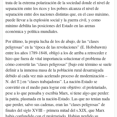
trata de la extrema polarización de la sociedad donde el nivel de
separación entre los ricos y los pobres alcanza el nivel de
separación entre dos naciones distintas que, en el caso máximo,
puede llevar a la explosión social y la guerra civil, y como
mínimo debilita las posiciones del Estado en las arenas
económica y política mundiales.
Por último, la propia lucha de los de abajo, de las “clases
peligrosas” en la “época de las revoluciones” (E. Hobsbawm)
entre los años 1789-1848, obligó a los de arriba a retroceder e
hizo que fuera de vital importancia solucionar el problema de
cómo convertir las “clases peligrosas” [bajo este término se suele
definir a la inmensa masa de la población rural desarraigada
debido al cada vez más acelerado proceso de modernización –
N. del T.] en “clases trabajadoras”. La nación-Estado se
convirtió en el medio para lograr este objetivo: el proletariado,
pese a lo que pensaba y escribía Marx, sí tiene algo que perder:
la patria, plasmada en la nación-Estado. Las que no tenían nada
que perder, salvo sus cadenas, eran las “clases peligrosas” de
finales del siglo XVIII – primera mitad del s.XIX, que Marx
había confundido con el proletariado. Habían perdido su