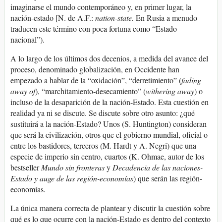
imaginarse el mundo contemporáneo y, en primer lugar, la
nación-estado [N. de A.F.:
nation-state.
En Rusia a menudo
traducen este término con poca fortuna como “Estado
nacional”).
A lo largo de los últimos dos decenios, a medida del avance del
proceso, denominado globalización, en Occidente han
empezado a hablar de la “oxidación”, “derretimiento” (
fading
away of
), “marchitamiento-desecamiento” (
withering away
) o
incluso de la desaparición de la nación-Estado. Esta cuestión en
realidad ya ni se discute. Se discute sobre otro asunto: ¿qué
sustituirá a la nación-Estado? Unos (S. Huntington) consideran
que será la civilización, otros que el gobierno mundial, oficial o
entre los bastidores, terceros (M. Hardt y A. Negri) que una
especie de imperio sin centro, cuartos (K. Ohmae, autor de los
bestseller
Mundo sin fronteras
y
Decadencia de las naciones-
Estado y auge de las región-economías
) que serán las región-
economías.
La única manera correcta de plantear y discutir la cuestión sobre
qué es lo que ocurre con la nación-Estado es dentro del contexto