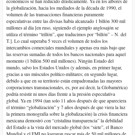
económicos se han reducido drásticamente. Ya en los albores de
la globalización, hacia los mediados de la década de 1990, el
volumen de las transacciones financieras puramente
especulativas entre las divisas había alcanzado 1 billón 300 mil
millones al día [en ruso, siguiendo el ejemplo anglosajón se
utiliza el término “trillón”, que traducimos por “billón” – N. del
T.]. Lo cual superaba 5 veces el volumen de todos los
intercambios comerciales mundiales y apenas era más bajo que
las reservas sumadas de todos los bancos nacionales para aquel
momento (1 billón 500 mil millones). Ningún Estado del
mundo, salvo los Estados Unidos (y además, en primer lugar,
gracias a sus músculos político-militares; en segundo lugar,
debido a que en su territorio están empadronadas las mayores
corporaciones transnacionales, es, por así decir, la Globamérica)
podría resistir ni unos días frente a la presión especulativa
global. Ya en 1994 (tan solo 11 años después de que apareciera
el término “globalización” y 7 años después de que viera la luz
la primera monografía sobre la globalización) la crisis financiera
mexicana demostró con “cristalina transparencia” la debilidad
del Estado a la vista del mercado global (los “siete”, el Banco
Mundial y el FMI no lograron rascar más de 50 mil millones de