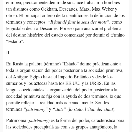
europea, precisamente dentro de su cauce trabajaron hombres
tan distintos como Ockham, Descartes, Marx, Max Weber y
otros). El principal criterio de lo científico es la definición de los
términos y conceptos:
“Il faut dé finir le sens
des mots”,
como
le gustaba decir a Descartes. Por eso para analizar el problema
del destino histórico del estado comenzaré por definir el término
“Estado”.
II
En Rusia la palabra (término) “Estado” define prácticamente a
toda la organización del poder posterior a la sociedad primitiva,
del Antiguo Egipto hasta el Imperio Británico y desde los
sumerios y los aztecas hasta los EE.UU. y la URSS. En las
lenguas occidentales la organización del poder posterior a la
sociedad primitiva se fija con la ayuda de dos términos, lo que
permite reflejar la realidad más adecuadamente. Son los
términos
“patrimony”
y
“state”
(
lo stato
,
l`état
,
der staat
).
Patrimonia (
patrimony
) es la forma del poder, característica para
las sociedades precapitalistas con sus grupos antagónicos, la