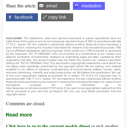
Share this article:
email
mastodon
facebook
🔗 copy link
DISCLAIMER:
The statements, views and opinions expressed in pieces republished here are
solely those of the authors and do not necessarily represent those of TMS. In accordance with title
17 U.S.C. section 107, this material is distributed without profit to those who have expressed a
prior interest in receiving the included information for research and educational purposes. TMS
has no affiliation whatsoever with the originator of this article nor is TMS endorsed or sponsored
by the originator. “GO TO ORIGINAL” links are provided as a convenience to our readers and
allow for verification of authenticity. However, as originating pages are often updated by their
originating host sites, the versions posted may not match the versions our readers view when
clicking the “GO TO ORIGINAL” links. This site contains copyrighted material the use of which has
not always been specifically authorized by the copyright owner. We are making such material
available in our efforts to advance understanding of environmental, political, human rights,
economic, democracy, scientific, and social justice issues, etc. We believe this constitutes a ‘fair use’
of any such copyrighted material as provided for in section 107 of the US Copyright Law. In
accordance with Title 17 U.S.C. Section 107, the material on this site is distributed without profit to
those who have expressed a prior interest in receiving the included information for research and
educational purposes. For more information go to:
http://www.law.cornell.edu/uscode/17/107.shtml. If you wish to use copyrighted material from this
site for purposes of your own that go beyond ‘fair use’, you must obtain permission from the
copyright owner.
Comments are closed.
Read more
Click here to go to the current weekly digest
or pick another