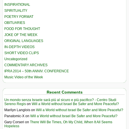
INSPIRATIONAL
SPIRITUALITY
POETRY FORMAT
OBITUARIES
FOOD FOR THOUGHT
JOKE OF THE WEEK
ORIGINAL LANGUAGES
IN-DEPTH VIDEOS
SHORT VIDEO CLIPS
Uncategorized
COMMENTARY ARCHIVES
IPRA 2014 – 50th ANNIV. CONFERENCE
Music Video of the Week
Recent Comments
Un mondo senza Israele sarà più al sicuro e più pacifico? - Centro Studi
Sereno Regis
on
Will a World without Israel Be Safer and More Peaceful?
Marilyn Langlois
on
Will a World without Israel Be Safer and More Peaceful?
Panatomic-X
on
Will a World without Israel Be Safer and More Peaceful?
Gary Corseri
on
There Will Be Times, Oh My Child, When It All Seems
Hopeless