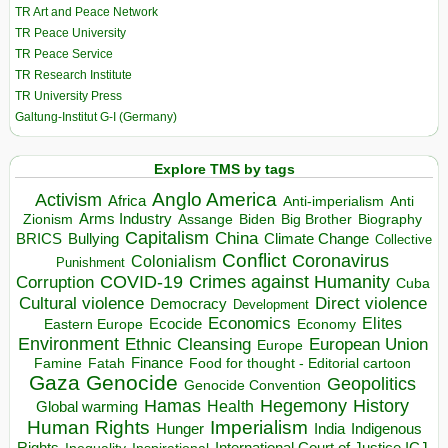
TR Art and Peace Network
TR Peace University
TR Peace Service
TR Research Institute
TR University Press
Galtung-Institut G-I (Germany)
Explore TMS by tags
Anglo America
Activism
Africa
Anti-imperialism
Anti
Arms Industry
Biden
Big Brother
Zionism
Assange
Biography
Capitalism
China
BRICS
Climate Change
Bullying
Collective
Conflict
Coronavirus
Colonialism
Punishment
COVID-19
Crimes against Humanity
Corruption
Cuba
Direct violence
Cultural violence
Democracy
Development
Economics
Elites
Ecocide
Economy
Eastern Europe
Environment
European Union
Ethnic Cleansing
Europe
Finance
Food for thought - Editorial cartoon
Famine
Fatah
Gaza
Genocide
Geopolitics
Genocide Convention
Hegemony
Hamas
History
Health
Global warming
Human Rights
Imperialism
Indigenous
Hunger
India
Rights