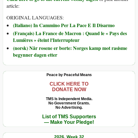
article:
ORIGINAL LANGUAGES:
(Italiano) In Cammino Per La Pace E Il Disarmo
(Français) La France de Macron : Quand le « Pays des
Lumières » éteint l'Interrupteur
(norsk) Når rosene er borte: Norges kamp mot rasisme
begynner dagen etter
Peace by Peaceful Means
CLICK HERE TO
DONATE NOW
TMS Is Independent Media.
No Government Grants.
No Advertising.
List of TMS Supporters
— Make Your Pledge!
2026, Week 32