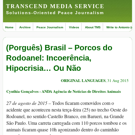
TRANSCEND MEDIA SERVICE
Solutions-Oriented Peace Journalism
Home
Archive
Peace Journalism
Videos
About TMS
Write to Antonio (ed
(Porguês) Brasil – Porcos do
Rodoanel: Incoerência,
Hipocrisia… Ou Não
ORIGINAL LANGUAGES
, 31 Aug 2015
Cynthia Gonçalves - ANDA Agência de Notícias de Direitos Animais
27 de agosto de 2015 –
Todos ficaram comovidos com o
acidente que aconteceu nesta terça-feira (25) no trecho Oeste do
Rodoanel, no sentido Castello Branco, em Barueri, na Grande
São Paulo. Uma carreta carregada com 110 porcos tombou e os
animais ficaram quase 10h agonizando dentro do caminhão