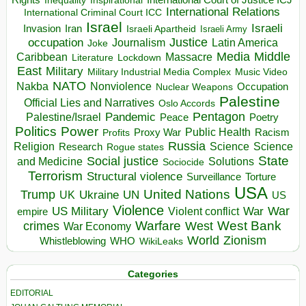
Inspirational
International Court of Justice ICJ
Inequality
International Relations
International Criminal Court ICC
Israel
Israeli
Invasion
Iran
Israeli Apartheid
Israeli Army
occupation
Justice
Journalism
Latin America
Joke
Media
Middle
Caribbean
Massacre
Lockdown
Literature
East
Military
Military Industrial Media Complex
Music Video
NATO
Nakba
Nonviolence
Occupation
Nuclear Weapons
Palestine
Official Lies and Narratives
Oslo Accords
Pentagon
Pandemic
Palestine/Israel
Peace
Poetry
Politics
Power
Public Health
Proxy War
Racism
Profits
Russia
Religion
Science
Science
Research
Rogue states
State
Social justice
Solutions
and Medicine
Sociocide
Terrorism
Structural violence
Torture
Surveillance
USA
United Nations
Trump
Ukraine
UK
UN
US
Violence
War
US Military
War
empire
Violent conflict
Warfare
West Bank
crimes
West
War Economy
World
Zionism
Whistleblowing
WHO
WikiLeaks
Categories
EDITORIAL