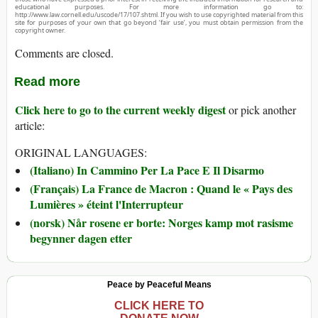
educational purposes. For more information go to:
http://www.law.cornell.edu/uscode/17/107.shtml. If you wish to use copyrighted material from this
site for purposes of your own that go beyond ‘fair use’, you must obtain permission from the
copyright owner.
Comments are closed.
Read more
Click here to go to the current weekly digest
or pick another
article:
ORIGINAL LANGUAGES:
(Italiano) In Cammino Per La Pace E Il Disarmo
(Français) La France de Macron : Quand le « Pays des
Lumières » éteint l'Interrupteur
(norsk) Når rosene er borte: Norges kamp mot rasisme
begynner dagen etter
Peace by Peaceful Means
CLICK HERE TO