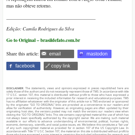
mas não obteve retorno.
_____________________________________
Edição: Camila Rodrigues da Silva
Go to Original – brasildefato.com.br
Share this article:
email
mastodon
facebook
🔗 copy link
DISCLAIMER:
The statements, views and opinions expressed in pieces republished here are
solely those of the authors and do not necessarily represent those of TMS. In accordance with title
17 U.S.C. section 107, this material is distributed without profit to those who have expressed a
prior interest in receiving the included information for research and educational purposes. TMS
has no affiliation whatsoever with the originator of this article nor is TMS endorsed or sponsored
by the originator. “GO TO ORIGINAL” links are provided as a convenience to our readers and
allow for verification of authenticity. However, as originating pages are often updated by their
originating host sites, the versions posted may not match the versions our readers view when
clicking the “GO TO ORIGINAL” links. This site contains copyrighted material the use of which has
not always been specifically authorized by the copyright owner. We are making such material
available in our efforts to advance understanding of environmental, political, human rights,
economic, democracy, scientific, and social justice issues, etc. We believe this constitutes a ‘fair use’
of any such copyrighted material as provided for in section 107 of the US Copyright Law. In
accordance with Title 17 U.S.C. Section 107, the material on this site is distributed without profit to
those who have expressed a prior interest in receiving the included information for research and