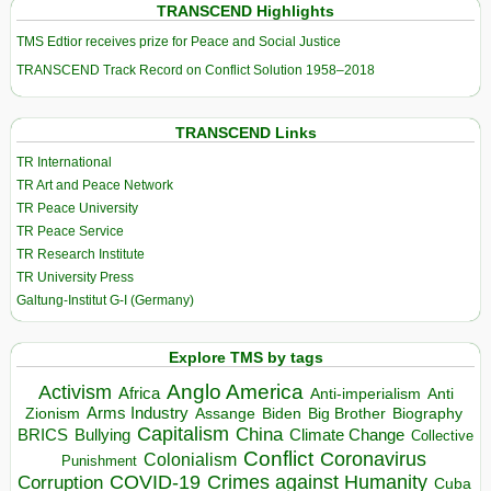
TRANSCEND Highlights
TMS Edtior receives prize for Peace and Social Justice
TRANSCEND Track Record on Conflict Solution 1958–2018
TRANSCEND Links
TR International
TR Art and Peace Network
TR Peace University
TR Peace Service
TR Research Institute
TR University Press
Galtung-Institut G-I (Germany)
Explore TMS by tags
Anglo America
Activism
Africa
Anti-imperialism
Anti
Arms Industry
Biden
Big Brother
Zionism
Assange
Biography
Capitalism
China
BRICS
Climate Change
Bullying
Collective
Conflict
Coronavirus
Colonialism
Punishment
COVID-19
Crimes against Humanity
Corruption
Cuba