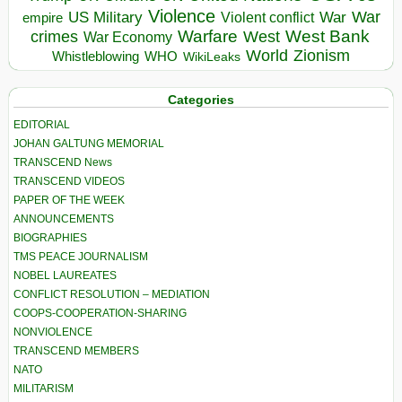
Violence
War
US Military
War
empire
Violent conflict
Warfare
West Bank
crimes
West
War Economy
World
Zionism
Whistleblowing
WHO
WikiLeaks
Categories
EDITORIAL
JOHAN GALTUNG MEMORIAL
TRANSCEND News
TRANSCEND VIDEOS
PAPER OF THE WEEK
ANNOUNCEMENTS
BIOGRAPHIES
TMS PEACE JOURNALISM
NOBEL LAUREATES
CONFLICT RESOLUTION – MEDIATION
COOPS-COOPERATION-SHARING
NONVIOLENCE
TRANSCEND MEMBERS
NATO
MILITARISM