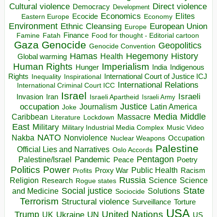
Direct violence
Cultural violence
Democracy
Development
Economics
Elites
Ecocide
Economy
Eastern Europe
Environment
European Union
Ethnic Cleansing
Europe
Finance
Food for thought - Editorial cartoon
Famine
Fatah
Gaza
Genocide
Geopolitics
Genocide Convention
Hegemony
Hamas
History
Health
Global warming
Human Rights
Imperialism
Indigenous
Hunger
India
Rights
Inspirational
International Court of Justice ICJ
Inequality
International Relations
International Criminal Court ICC
Israel
Israeli
Invasion
Iran
Israeli Apartheid
Israeli Army
occupation
Justice
Journalism
Latin America
Joke
Media
Middle
Caribbean
Massacre
Lockdown
Literature
East
Military
Military Industrial Media Complex
Music Video
NATO
Nakba
Nonviolence
Occupation
Nuclear Weapons
Palestine
Official Lies and Narratives
Oslo Accords
Pentagon
Pandemic
Palestine/Israel
Peace
Poetry
Politics
Power
Public Health
Proxy War
Racism
Profits
Russia
Religion
Science
Science
Research
Rogue states
State
Social justice
Solutions
and Medicine
Sociocide
Terrorism
Structural violence
Torture
Surveillance
USA
United Nations
Trump
Ukraine
UK
UN
US