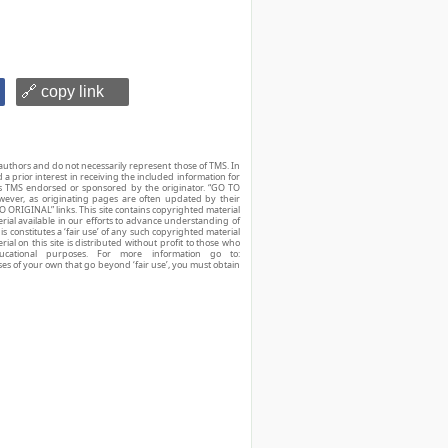
🔗 copy link
authors and do not necessarily represent those of TMS. In
d a prior interest in receiving the included information for
r is TMS endorsed or sponsored by the originator. “GO TO
owever, as originating pages are often updated by their
O ORIGINAL” links. This site contains copyrighted material
ial available in our efforts to advance understanding of
his constitutes a ‘fair use’ of any such copyrighted material
ial on this site is distributed without profit to those who
ucational purposes. For more information go to:
ses of your own that go beyond ‘fair use’, you must obtain