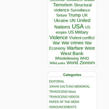
Terrorism
Structural
violence
Surveillance
Trump
UK
Torture
United
Ukraine
UN
USA
Nations
US
US Military
empire
Violence
Violent conflict
War crimes
War
War
Warfare
West
Economy
West Bank
Whistleblowing
WHO
World
Zionism
WikiLeaks
Categories
EDITORIAL
JOHAN GALTUNG MEMORIAL
TRANSCEND News
TRANSCEND VIDEOS
PAPER OF THE WEEK
ANNOUNCEMENTS