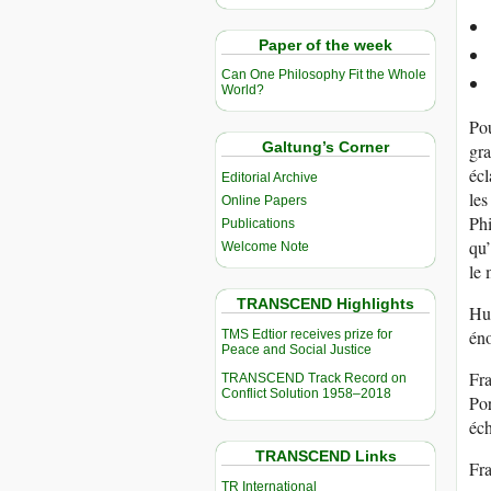
Paper of the week
Can One Philosophy Fit the Whole
World?
Pou
Galtung’s Corner
gra
écl
Editorial Archive
les
Online Papers
Phi
Publications
qu’
Welcome Note
le
TRANSCEND Highlights
Hug
éno
TMS Edtior receives prize for
Peace and Social Justice
Fra
TRANSCEND Track Record on
Conflict Solution 1958–2018
Por
éch
TRANSCEND Links
Fra
TR International