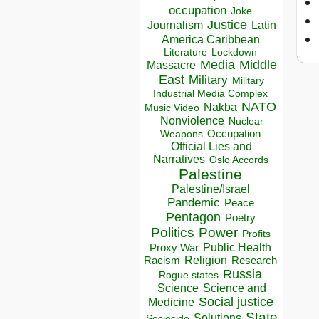
occupation
Joke
Justice
Journalism
Latin
America Caribbean
Lockdown
Literature
Media
Middle
Massacre
East
Military
Military
Industrial Media Complex
NATO
Nakba
Music Video
Nonviolence
Nuclear
Occupation
Weapons
Official Lies and
Narratives
Oslo Accords
Palestine
Palestine/Israel
Pandemic
Peace
Pentagon
Poetry
Politics
Power
Profits
Public Health
Proxy War
Racism
Religion
Research
Russia
Rogue states
Science
Science and
Social justice
Medicine
State
Solutions
Sociocide