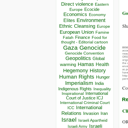
Direct violence
Eastern
Ecocide
Europe
Go 
Economics
Economy
Environment
Elites
Sha
Ethnic Cleansing
Europe
European Union
Famine
Finance
Food for
Fatah
thought - Editorial cartoon
Gaza
Genocide
DIS
acco
Genocide Convention
rese
ORIG
Geopolitics
Global
orig
the 
Hamas
Health
warming
envir
as p
Hegemony
History
hav
http
Human Rights
Hunger
perm
Imperialism
India
Co
Indigenous Rights
Inequality
Inspirational
International
Court of Justice ICJ
Re
International Criminal Court
International
ICC
Cli
Relations
Invasion
Iran
Israel
Israeli Apartheid
OR
Israeli
Israeli Army