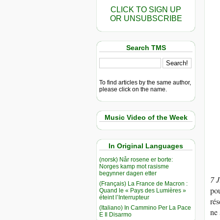
CLICK TO SIGN UP
OR UNSUBSCRIBE
Search TMS
To find articles by the same author,
please click on the name.
Music Video of the Week
In Original Languages
(norsk) Når rosene er borte:
Norges kamp mot rasisme
begynner dagen etter
7 
(Français) La France de Macron :
pou
Quand le « Pays des Lumières »
éteint l’Interrupteur
rés
(Italiano) In Cammino Per La Pace
ne 
E Il Disarmo