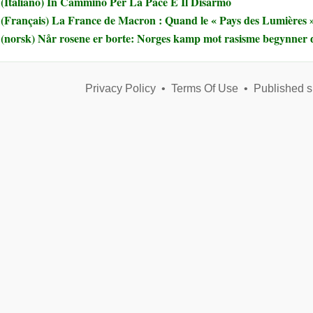
(Italiano) In Cammino Per La Pace E Il Disarmo
(Français) La France de Macron : Quand le « Pays des Lumières » 
(norsk) Når rosene er borte: Norges kamp mot rasisme begynner 
Privacy Policy
•
Terms Of Use
•
Published s