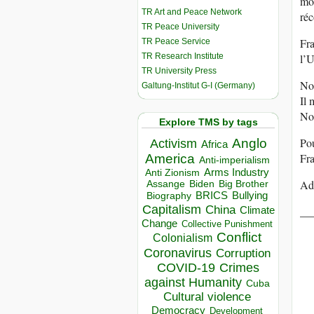
mot
TR Art and Peace Network
réc
TR Peace University
Fra
TR Peace Service
TR Research Institute
l’U
TR University Press
Not
Galtung-Institut G-I (Germany)
Il 
Nou
Explore TMS by tags
Pou
Anglo
Activism
Africa
Fra
America
Anti-imperialism
Arms Industry
Anti Zionism
Ad
Biden
Big Brother
Assange
BRICS
Bullying
Biography
Capitalism
China
__
Climate
Change
Collective Punishment
Conflict
Colonialism
Coronavirus
Corruption
COVID-19
Crimes
against Humanity
Cuba
Cultural violence
Democracy
Development