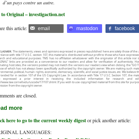
d’un pays contre un autre.
to Original – investigaction.net
re this article:
email
mastodon
facebook
CLAIMER:
The statements, views and opinions expressed in pieces republished here are solely those of the 
rdance with title 17 U.S.C. section 107, this material is distributed without profit to those who have expresse
arch and educational purposes. TMS has no affiliation whatsoever with the originator of this article no
INAL” links are provided as a convenience to our readers and allow for verification of authenticity. H
inating host sites, the versions posted may not match the versions our readers view when clicking the “GO T
use of which has not always been specifically authorized by the copyright owner. We are making such mater
onmental, political, human rights, economic, democracy, scientific, and social justice issues, etc. We believe t
rovided for in section 107 of the US Copyright Law. In accordance with Title 17 U.S.C. Section 107, the mater
e expressed a prior interest in receiving the included information for research and ed
://www.law.cornell.edu/uscode/17/107.shtml. If you wish to use copyrighted material from this site for purpo
ission from the copyright owner.
mments are closed.
ad more
ck here to go to the current weekly digest
or pick another article:
IGINAL LANGUAGES: