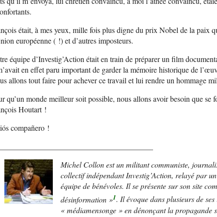
s qu’il m’envoya, lui chrétien convaincu, à moi l’athée convaincu, étaie
onfortants.
nçois était, à mes yeux, mille fois plus digne du prix Nobel de la paix 
nion européenne ( !) et d’autres imposteurs.
re équipe d’Investig’Action était en train de préparer un film documentai
m’avait en effet paru important de garder la mémoire historique de l’œ
s allons tout faire pour achever ce travail et lui rendre un hommage mill
r qu’un monde meilleur soit possible, nous allons avoir besoin que s
nçois Houtart !
iós compañero !
________________________________________
Michel Collon est un militant communiste, journalis
collectif indépendant Investig’Action, relayé par un 
équipe de bénévoles.
Il se présente sur son site co
1
désinformation »
. Il évoque dans plusieurs de ses 
« médiamensonge » en dénonçant la propagande serv