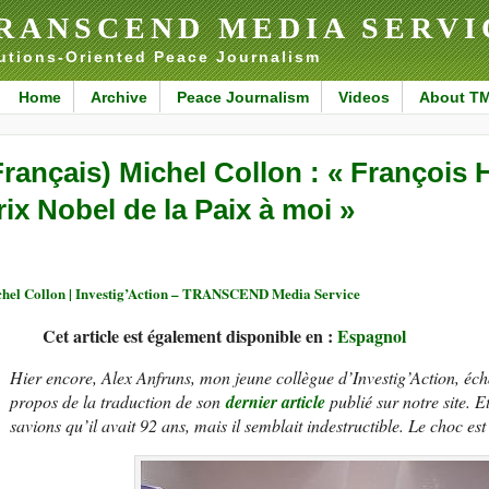
RANSCEND MEDIA SERVI
utions-Oriented Peace Journalism
Home
Archive
Peace Journalism
Videos
About T
Français) Michel Collon : « François 
rix Nobel de la Paix à moi »
hel Collon | Investig’Action – TRANSCEND Media Service
Cet article est également disponible en :
Espagnol
Hier encore, Alex Anfruns, mon jeune collègue d’Investig’Action, éc
propos de la traduction de son
dernier article
publié sur notre site. E
savions qu’il avait 92 ans, mais il semblait indestructible. Le choc est