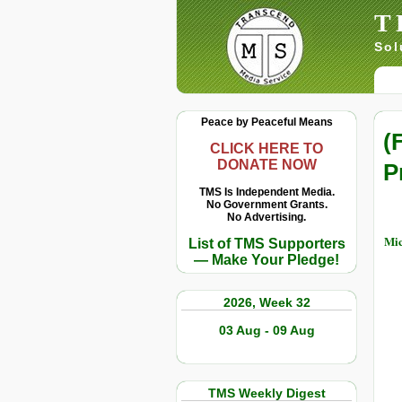
T
Sol
Peace by Peaceful Means
(
CLICK HERE TO
DONATE NOW
P
TMS Is Independent Media.
No Government Grants.
No Advertising.
Mic
List of TMS Supporters
— Make Your Pledge!
2026, Week 32
03 Aug - 09 Aug
TMS Weekly Digest