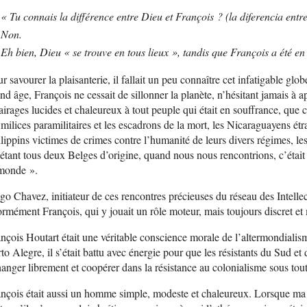
« Tu connais la différence entre Dieu et François ? (la diferencia entr
Non.
Eh bien, Dieu « se trouve en tous lieux », tandis que François a été en 
r savourer la plaisanterie, il fallait un peu connaître cet infatigable glob
nd âge, François ne cessait de sillonner la planète, n’hésitant jamais à a
airages lucides et chaleureux à tout peuple qui était en souffrance, que 
 milices paramilitaires et les escadrons de la mort, les Nicaraguayens ét
lippins victimes de crimes contre l’humanité de leurs divers régimes, le
étant tous deux Belges d’origine, quand nous nous rencontrions, c’était
 monde ».
o Chavez, initiateur de ces rencontres précieuses du réseau des Intellect
rmément François, qui y jouait un rôle moteur, mais toujours discret et
nçois Houtart était une véritable conscience morale de l’altermondiali
to Alegre, il s’était battu avec énergie pour que les résistants du Sud et
anger librement et coopérer dans la résistance au colonialisme sous tout
nçois était aussi un homme simple, modeste et chaleureux. Lorsque ma f