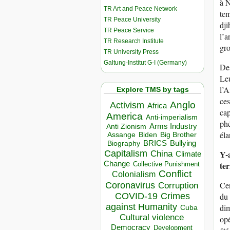
à N
TR Art and Peace Network
tem
TR Peace University
dji
TR Peace Service
l’a
TR Research Institute
gro
TR University Press
Galtung-Institut G-I (Germany)
Des
Leu
l’A
Explore TMS by tags
ces
Anglo
Activism
Africa
cap
America
Anti-imperialism
phé
Arms Industry
Anti Zionism
éla
Biden
Big Brother
Assange
BRICS
Bullying
Biography
Capitalism
Y-a
China
Climate
Change
te
Collective Punishment
Conflict
Colonialism
Coronavirus
Cer
Corruption
COVID-19
Crimes
du 
against Humanity
dim
Cuba
Cultural violence
opé
Democracy
Development