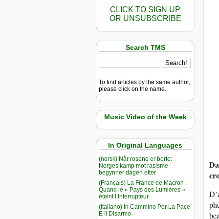
CLICK TO SIGN UP
OR UNSUBSCRIBE
Search TMS
To find articles by the same author,
please click on the name.
Music Video of the Week
In Original Languages
(norsk) Når rosene er borte:
Dan
Norges kamp mot rasisme
begynner dagen etter
cro
(Français) La France de Macron :
Quand le « Pays des Lumières »
D’a
éteint l’Interrupteur
phé
(Italiano) In Cammino Per La Pace
E Il Disarmo
bea