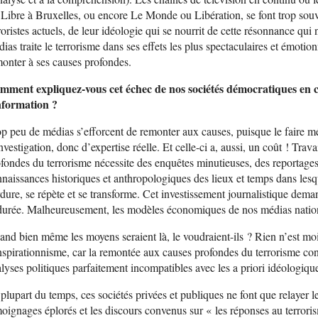
Libre à Bruxelles, ou encore Le Monde ou Libération, se font trop sou
roristes actuels, de leur idéologie qui se nourrit de cette résonnance qui
ias traite le terrorisme dans ses effets les plus spectaculaires et émotio
onter à ses causes profondes.
mment expliquez-vous cet échec de nos sociétés démocratiques en ce
information ?
p peu de médias s’efforcent de remonter aux causes, puisque le faire mé
nvestigation, donc d’expertise réelle. Et celle-ci a, aussi, un coût ! Trav
fondes du terrorisme nécessite des enquêtes minutieuses, des reportage
naissances historiques et anthropologiques des lieux et temps dans les
dure, se répète et se transforme. Cet investissement journalistique dem
durée. Malheureusement, les modèles économiques de nos médias natio
nd bien même les moyens seraient là, le voudraient-ils ? Rien n’est moi
spirationnisme, car la remontée aux causes profondes du terrorisme co
lyses politiques parfaitement incompatibles avec les a priori idéologiq
plupart du temps, ces sociétés privées et publiques ne font que relayer
oignages éplorés et les discours convenus sur « les réponses au terroris