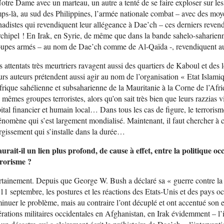
otre Dame avec un marteau, un autre a tenté de se faire exploser sur
ps-là, au sud des Philippines, l’armée nationale combat – avec des moy
hadistes qui revendiquent leur allégeance à Dae’ch – ces derniers revendi
rchipel ! En Irak, en Syrie, de même que dans la bande sahelo-saharienn
upes armés – au nom de Dae’ch comme de Al-Qaïda -, revendiquent aussi
 attentats très meurtriers ravagent aussi des quartiers de Kaboul et des l
rs auteurs prétendent aussi agir au nom de l’organisation « Etat Islami
frique sahélienne et subsaharienne de la Mauritanie à la Corne de l’Af
 mêmes groupes terroristes, alors qu’on sait très bien que leurs razzias
ital financier et humain local… Dans tous les cas de figure, le terrori
nomène qui s’est largement mondialisé. Maintenant, il faut chercher à 
rgissement qui s’installe dans la durée…
urait-il un lien plus profond, de cause à effet, entre la politique oc
rrorisme ?
tainement. Depuis que George W. Bush a déclaré sa « guerre contre la t
11 septembre, les postures et les réactions des Etats-Unis et des pays o
inuer le problème, mais au contraire l’ont décuplé et ont accentué son
rations militaires occidentales en Afghanistan, en Irak évidemment – l’