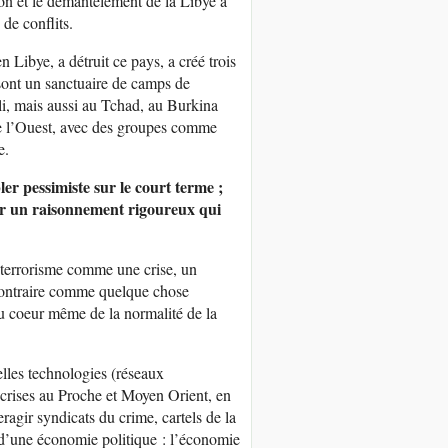
tion et le démantèlement de la Libye a
de conflits.
 Libye, a détruit ce pays, a créé trois
 sont un sanctuaire de camps de
li, mais aussi au Tchad, au Burkina
de l’Ouest, avec des groupes comme
e.
er pessimiste sur le court terme ;
 sur un raisonnement rigoureux qui
e terrorisme comme une crise, un
contraire comme quelque chose
 au coeur même de la normalité de la
elles technologies (réseaux
 crises au Proche et Moyen Orient, en
eragir syndicats du crime, cartels de la
es d’une économie politique : l’économie