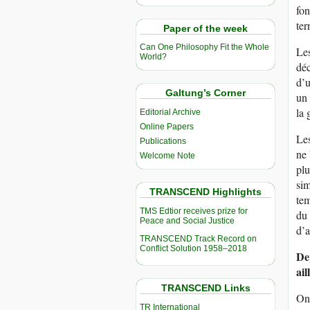
fon
ter
Paper of the week
Can One Philosophy Fit the Whole
Les
World?
déc
d’u
Galtung’s Corner
un 
la 
Editorial Archive
Online Papers
Les
Publications
ne 
Welcome Note
plu
sim
TRANSCEND Highlights
tem
TMS Edtior receives prize for
du 
Peace and Social Justice
d’a
TRANSCEND Track Record on
Conflict Solution 1958–2018
Dep
ail
TRANSCEND Links
On 
TR International