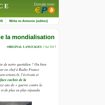
CE
Donate now:
MS
Write to Antonio (editor)
de la mondialisation
ORIGINAL LANGUAGES
, 3 Jul 2017
nte de notre quotidien ? Ou bien
eur en chef à Radio France
en-orient.ch, l’écrivain et
 face cachée de la
nze ans de « guerre contre la
 et de plus en plus répandu