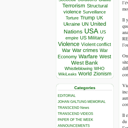
l’é
Terrorism
Structural
mo
violence
Surveillance
Trump
UK
Torture
Il 
United
Ukraine
UN
que
USA
Nations
ana
US
US Military
RER
empire
Violence
l’o
Violent conflict
War crimes
War
War
On 
Warfare
West
Economy
sit
West Bank
dif
Whistleblowing
WHO
World
Zionism
con
WikiLeaks
Vie
Categories
inc
EDITORIAL
aut
JOHAN GALTUNG MEMORIAL
com
TRANSCEND News
TRANSCEND VIDEOS
Il 
PAPER OF THE WEEK
du 
ANNOUNCEMENTS
l’a