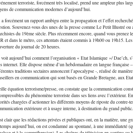
vénement terroriste, forcément très localisé, prend une ampleur plus large
yens de communication modernes d’aujourd’hui.
y a forcément un rapport ambigu entre la propagation et l’effet recherché p
stion. Souvenez-vous des unes de la presse comme Le Petit Illustré ou 
rchistes du 19ème siècle. Plus récemment encore, quand vous prenez le
 et dans le métro, ces attentats étaient commis à 19h00 ou 19h15. Les au
uverture du journal de 20 heures.
voit aujourd’hui comment l’organisation « Etat Islamique »/ Dae’ch, s’e
es internet. Elle dispose même d’un hebdomadaire en langue française –
férentes traditions sectaires annoncent l’apocalypse -, réalisé de manière
seillers en communication qui sont basés en Grande Bretagne, aux Eta
ille équation terrorisme/presse, on constate que la communication cons
ompressibles du phénomène terroriste dans ses liens avec l’extérieur. En
orités chargées d’actionner les différents moyens de riposte du contre-te
munication extérieure et à usage interne, à destination du grand public
est clair que les rédactions privées et publiques ont, en la matière, une g
temps aujourd’hui, on est condamné au spontané, à une immédiateté (qu
nalyse et à la compréhension). Les chaînes de télévision en continu ou