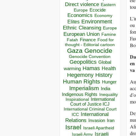
été
Direct violence
Eastern
tou
Ecocide
Europe
Economics
Economy
L’i
Environment
Elites
ou 
Ethnic Cleansing
Europe
for
European Union
Famine
Fas
Finance
Food for
Fatah
Bok
thought - Editorial cartoon
Gaza
Genocide
Dan
Genocide Convention
Geopolitics
Global
en 
Hamas
Health
warming
va
Hegemony
History
Human Rights
Auj
Hunger
Imperialism
acc
India
Indigenous Rights
d’o
Inequality
Inspirational
International
mon
Court of Justice ICJ
International Criminal Court
Dep
International
ICC
num
Relations
Invasion
Iran
Afr
Israel
Israeli Apartheid
dro
Israeli
Israeli Army