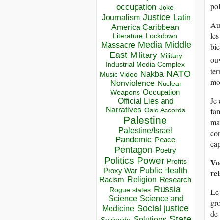
pol
occupation
Joke
Justice
Journalism
Latin
Auj
America Caribbean
les
Lockdown
Literature
Media
Middle
Massacre
bie
East
Military
Military
ouv
Industrial Media Complex
ter
NATO
Nakba
Music Video
mon
Nonviolence
Nuclear
Occupation
Weapons
Je 
Official Lies and
Narratives
fam
Oslo Accords
Palestine
mau
Palestine/Israel
con
Pandemic
Peace
cap
Pentagon
Poetry
Politics
Power
Vo
Profits
Public Health
Proxy War
rel
Racism
Religion
Research
Russia
Rogue states
Le 
Science
Science and
gro
Social justice
Medicine
de 
State
Solutions
Sociocide