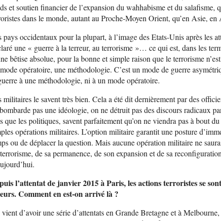
ds et soutien financier de l’expansion du wahhabisme et du salafisme, 
roristes dans le monde, autant au Proche-Moyen Orient, qu’en Asie, en
 pays occidentaux pour la plupart, à l’image des Etats-Unis après les a
laré une « guerre à la terreur, au terrorisme »… ce qui est, dans les ter
ne bêtise absolue, pour la bonne et simple raison que le terrorisme n’e
mode opératoire, une méthodologie. C’est un mode de guerre asymétrique
guerre à une méthodologie, ni à un mode opératoire.
 militaires le savent très bien. Cela a été dit dernièrement par des offici
bombarde pas une idéologie, on ne détruit pas des discours radicaux par
s que les politiques, savent parfaitement qu’on ne viendra pas à bout d
ples opérations militaires. L’option militaire garantit une posture d’im
ps ou de déplacer la question. Mais aucune opération militaire ne saura
terrorisme, de sa permanence, de son expansion et de sa reconfiguratio
ujourd’hui.
uis l’attentat de janvier 2015 à Paris, les actions terroristes se son
leurs. Comment en est-on arrivé là ?
vient d’avoir une série d’attentats en Grande Bretagne et à Melbourne, à