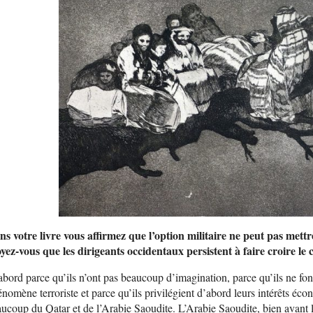
s votre livre vous affirmez que l’option militaire ne peut pas mett
yez-vous que les dirigeants occidentaux persistent à faire croire le 
bord parce qu’ils n’ont pas beaucoup d’imagination, parce qu’ils ne fon
nomène terroriste et parce qu’ils privilégient d’abord leurs intérêts é
ucoup du Qatar et de l’Arabie Saoudite. L’Arabie Saoudite, bien avant le