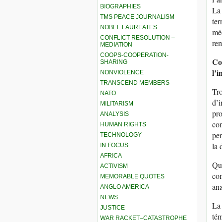
BIOGRAPHIES
La 
TMS PEACE JOURNALISM
ter
NOBEL LAUREATES
méd
CONFLICT RESOLUTION –
rem
MEDIATION
COOPS-COOPERATION-
Co
SHARING
l’
NONVIOLENCE
TRANSCEND MEMBERS
Tro
NATO
d’i
MILITARISM
pro
ANALYSIS
con
HUMAN RIGHTS
per
TECHNOLOGY
la 
IN FOCUS
AFRICA
Qua
ACTIVISM
con
MEMORABLE QUOTES
ana
ANGLO AMERICA
NEWS
La 
JUSTICE
tém
WAR RACKET–CATASTROPHE