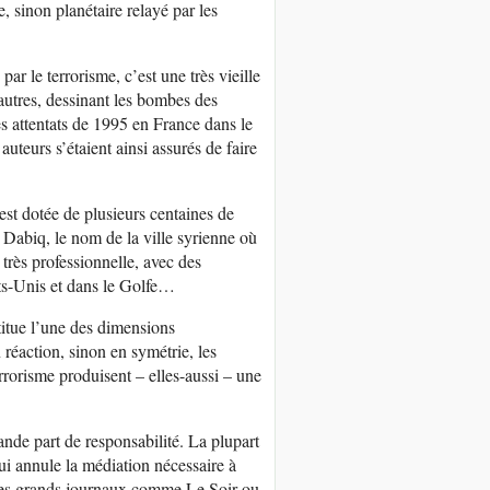
, sinon planétaire relayé par les
ar le terrorisme, c’est une très vieille
autres, dessinant les bombes des
s attentats de 1995 en France dans le
teurs s’étaient ainsi assurés de faire
st dotée de plusieurs centaines de
 Dabiq, le nom de la ville syrienne où
 très professionnelle, avec des
ts-Unis et dans le Golfe…
titue l’une des dimensions
 réaction, sinon en symétrie, les
rrorisme produisent – elles-aussi – une
.
rande part de responsabilité. La plupart
i annule la médiation nécessaire à
 les grands journaux comme Le Soir ou