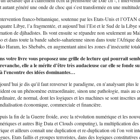
 un désastre qui a clairement écrit la préhistoire de Dae’ch -, l’interven
t autant généré une onde de choc qui s’est transformée en une multitude 
ntervention franco-britannique, soutenue par les Etats-Unis et l’OTAN en
quatre Libye, l’a fragmentée, et aujourd’hui l’Est et le Sud de la Libye
mation de djihadistes. Ils vont ensuite se répandre non seulement au Ma
o et dans toute la bande sahelo-saharienne sinon dans toute l’Afrique 
o Haram, les Shebabs, en augmentant ainsi les zones d’insécurité total
s votre livre vous proposez une grille de lecture qui pourrait sembl
revanche, elle a le mérite d’être très audacieuse car elle se fonde
 à l’encontre des idées dominantes…
ourd’hui je dis qu’il faut renverser le paradigme, en n’analysant plus l
ident ou un phénomène extraordinaire, sinon une pathologie, mais au 
rdinaire, de normal, dont les logiques et les machines se sont inscrites
dialisation économique, commerciale et financière.
uis la fin de la Guerre froide, avec la révolution numérique et les nouv
ériques et autres Big Data et Clouds computing), la multiplication des
ique et ailleurs connaît une duplication et re-duplication où l’on voit int
gues, Etats faillis et groupes terroristes, dans des logiques constitutiv