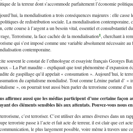
itique de la terreur dont s’accommode parfaitement l’économie politiqu
ourd’hui, la mondialisation a trois conséquences majeures : elle casse le
 politiques de redistribution sociale. La mondialisation contemporaine, c
n, cette course à l’argent a un besoin vital, essentiel et consubstantiel d
1
rage, Terrorisme, la face cachée de la mondialisation
, cherchant à re
rorisme qui s’est imposé comme une variable absolument nécessaire au
dialisation contemporaine.
cite souvent le constat de l’ethnologue et essayiste français Georges Bat
eux – La Part maudite – expliquait que tout phénomène d’expansion éc
dite de gaspillage qu’il appelait « consumation ». Aujourd’hui, le terro
sumation du capitalisme mondialisé. Tout comme Lénine parlait d’ « i
italisme », on pourrait tout aussi bien parler du terrorisme comme d’u
us affirmez aussi que les médias participent d’une certaine façon
ayant des éléments sensibles liés aux attentats.
Pouvez-vous nous en
terrorisme, c’est terroriser. C’est utiliser des armes diverses dans un r
upe terroriste passe à l’acte et fait acte de terreur, il est clair que cet ac
communication, le plus largement possible, voire même à travers une 