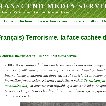
RANSCEND MEDIA SERVI
utions-Oriented Peace Journalism
Home
Archive
Peace Journalism
Videos
About T
Français) Terrorisme, la face cachée 
x Anfruns | Investig’Action – TRANSCEND Media Service
2 Jul 2017 –
Faut-il s’habituer au terrorisme devenu partie intégra
analyser intelligemment ses causes pour le contrer ? Ancien rédact
Internationale et aujourd’hui directeur du site spécialisé prochetmoy
journaliste franco-suisse Richard Labévière a publié
Terrorisme, la
mondialisation
, un ouvrage remarquable qui dresse le bilan de qui
terreur » et apporte des clés d’analyse sur un phénomène complexe
dans nos sociétés.