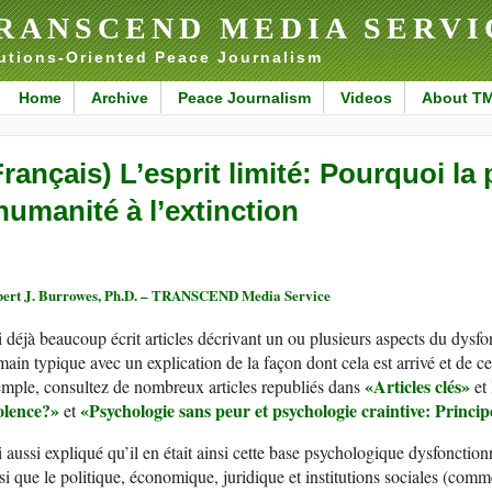
RANSCEND MEDIA SERVI
utions-Oriented Peace Journalism
Home
Archive
Peace Journalism
Videos
About T
Français) L’esprit limité: Pourquoi la
’humanité à l’extinction
ert J. Burrowes, Ph.D. – TRANSCEND Media Service
i déjà beaucoup écrit articles décrivant un ou plusieurs aspects du dysfo
ain typique avec un explication de la façon dont cela est arrivé et de c
«
A
rticles clé
s»
mple, consultez de nombreux articles republiés dans
et
olence?»
«
P
sychologie sans peur et psychologie craintive: Princip
et
i aussi expliqué qu’il en était ainsi cette base psychologique dysfonctio
si que le politique, économique, juridique et institutions sociales (comme