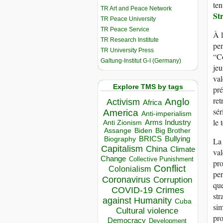
ten
TR Art and Peace Network
St
TR Peace University
TR Peace Service
À l
TR Research Institute
pen
TR University Press
“Co
Galtung-Institut G-I (Germany)
jeu
val
Explore TMS by tags
pré
ret
Anglo
Activism
Africa
sér
America
Anti-imperialism
le 
Arms Industry
Anti Zionism
Biden
Big Brother
Assange
BRICS
Bullying
Biography
La 
Capitalism
China
Climate
val
Change
Collective Punishment
pro
Conflict
Colonialism
per
Coronavirus
Corruption
que
COVID-19
Crimes
str
against Humanity
Cuba
sim
Cultural violence
pro
Democracy
Development