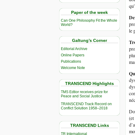
qu’
Paper of the week
De
Can One Philosophy Fit the Whole
pro
World?
le 
Galtung’s Corner
Tr
pro
Editorial Archive
plu
Online Papers
mai
Publications
Welcome Note
Qu
dys
TRANSCEND Highlights
dys
TMS Edtior receives prize for
con
Peace and Social Justice
néc
TRANSCEND Track Record on
Conflict Solution 1958–2018
Don
(et
d’a
TRANSCEND Links
mob
TR International