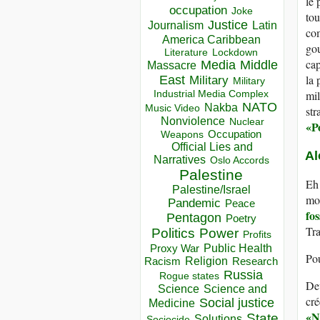
le 
occupation
Joke
tou
Justice
Journalism
Latin
co
America Caribbean
gou
Lockdown
Literature
cap
Media
Middle
Massacre
la 
East
Military
Military
Industrial Media Complex
mil
NATO
Nakba
Music Video
str
Nonviolence
Nuclear
«
P
Occupation
Weapons
Official Lies and
Al
Narratives
Oslo Accords
Palestine
Eh 
Palestine/Israel
mot
Pandemic
Peace
fos
Pentagon
Poetry
Tra
Politics
Power
Profits
Public Health
Proxy War
Pou
Racism
Religion
Research
Russia
Rogue states
Dev
Science
Science and
cr
Social justice
Medicine
«
N
State
Solutions
Sociocide