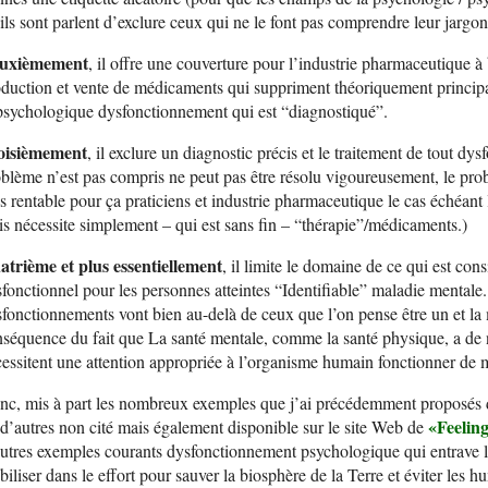
ils sont parlent d’exclure ceux qui ne le font pas comprendre leur jargon
uxièmement
, il offre une couverture pour l’industrie pharmaceutique à
duction et vente de médicaments qui suppriment théoriquement princip
psychologique dysfonctionnement qui est “diagnostiqué”.
oisièmement
, il exclure un diagnostic précis et le traitement de tout dy
blème n’est pas compris ne peut pas être résolu vigoureusement, le prob
s rentable pour ça praticiens et industrie pharmaceutique le cas échéant
s nécessite simplement – qui est sans fin – “thérapie”/médicaments.)
atrième et plus essentiellement
, il limite le domaine de ce qui est c
fonctionnel pour les personnes atteintes “Identifiable” maladie menta
fonctionnements vont bien au-delà de ceux que l’on pense être un et la
séquence du fait que La santé mentale, comme la santé physique, a d
essitent une attention appropriée à l’organisme humain fonctionner de 
c, mis à part les nombreux exemples que j’ai précédemment proposés dans
«
Feeling
 d’autres non cité mais également disponible sur le site Web de
utres exemples courants dysfonctionnement psychologique qui entrave les
iliser dans le effort pour sauver la biosphère de la Terre et éviter les h