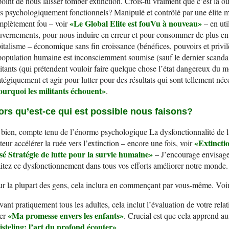
point de nous laisser tomber extinction. Crois-tu vraiment que c’est là 
s psychologiquement fonctionnels? Manipulé et contrôlé par une élite m
«
Le Global Elite est fouVu à nouvea
u»
mplètement fou – voir
– en uti
vernements, pour nous induire en erreur et pour consommer de plus en 
italisme – économique sans fin croissance (bénéfices, pouvoirs et privil
population humaine est inconsciemment soumise (sauf le dernier scandale o
itants (qui prétendent vouloir faire quelque chose l’état dangereux du m
atégiquement et agir pour lutter pour des résultats qui sont tellement néc
ourquoi les militants échouen
t»
.
ors qu’est-ce qui est possible nous faisons?
bien, compte tenu de l’énorme psychologique La dysfonctionnalité de la
«
E
xtinct
eur accélérer la ruée vers l’extinction – encore une fois, voir
sé Stratégie de lutte pour la survie humain
e»
– J’encourage envisager
itez ce dysfonctionnement dans tous vos efforts améliorer notre monde.
r la plupart des gens, cela inclura en commençant par vous-même. Voi
ant pratiquement tous les adultes, cela inclut l’évaluation de votre relat
«
M
a promesse envers les enfants»
éer
. Crucial est que cela apprend a
isteling: l’art du profond écouter»
.