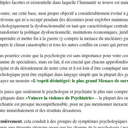
tiples facettes et existentielle dans laquelle l’humanité se trouve est mai
outre, sur cette base, mon propre objectif a considérablement évolué à p
ctivisme qui m’a occupé pendant des décennies pour englober maintenan
chologiquement la dysfonctionnalité en tant que caractéristique central
transformer la politique dysfonctionnelle, institutions économiques, jurid
prendre et mettre fin à la guerre (y compris la menace du nucléaire) gu
pris le climat catastrophe) et tous les autres conflits en cours qui perver
s pourriez croire que la psychologie est sans importance pour votre co
aume de spécialistes, mais en fait, il est crucial que chacun approfondi
rigine et du déroulement de notre crise et il est loin d’être compliqué
chologique peut être expliqué dans langage simple que la plupart des 
«
L
‘esprit désintégré: le plus grand Menace de su
sayez un monstre
s parce que seulement le psychologue et psychiatre le plus rare compr
«
V
aincre la violence de Psychiatri
e»
xpliquais dans
– la plupart des ou
chiatrie est presque incompréhensible, pour ne pas mentionner inexac
tre immédiatement et des résultats désastreux.
emièrement
, cela conduit à des groupes de symptômes psychologiques so
nés une étiquette aléatoire (pour que les champs de la psychologie / psy