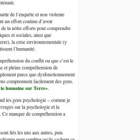
ntenant.
artir de l’enquête et non violente
t un effort continu d’avoir
e de la nôtre efforts pour comprendre
iques et sociales, ainsi que
erre), la crise environnementale (y
tissent l’humanité.
mpréhension du conflit ou que c’est le
sse et pleine compréhension de
 simplement parce que dysfonctionnement
gens comprennent facilement des gens.
rvie humaine sur Terr
e»
.
end les gens psychologie – comme je
vrages sur la psychologie et la
te. Ce manque de compréhension a
nt liés les uns aux autres, puis
chiatrie peut sembler qu’ils sachent ce