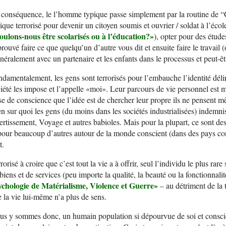
conséquence, le l’homme typique passe simplement par la routine de “G
tique terrorisé pour devenir un citoyen soumis et ouvrier / soldat à l’éc
oulons-nous être scolarisés ou à l’éducation?»
), opter pour des étude
rouvé faire ce que quelqu’un d’autre vous dit et ensuite faire le travail
néralement avec un partenaire et les enfants dans le processus et peut-
damentalement, les gens sont terrorisés pour l’embauche l’identité délir
iété les impose et l’appelle «moi». Leur parcours de vie personnel est 
se de conscience que l’idée est de chercher leur propre ils ne pensent 
n sur quoi les gens (du moins dans les sociétés industrialisées) indemnisé
ertissement, Voyage et autres babioles. Mais pour la plupart, ce sont de
pour beaucoup d’autres autour de la monde conscient (dans des pays con
t.
rorisé à croire que c’est tout la vie a à offrir, seul l’individu le plus r
biens et de services (peu importe la qualité, la beauté ou la fonctionnalit
ychologie de Matérialisme,
V
iolence et
G
uerr
e»
– au détriment de la t
 la vie lui-même n’a plus de sens.
s y sommes donc, un humain population si dépourvue de soi et consci