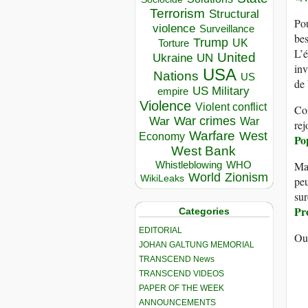
Terrorism
Structural
Pou
violence
Surveillance
be
Trump
UK
Torture
L’é
United
Ukraine
UN
inv
USA
Nations
US
de 
US Military
empire
Violence
Violent conflict
Com
War crimes
War
War
rej
Warfare
West
Economy
P
o
West Bank
Whistleblowing
WHO
Mai
World
Zionism
WikiLeaks
peu
sur
Pr
Categories
EDITORIAL
Ou,
JOHAN GALTUNG MEMORIAL
TRANSCEND News
TRANSCEND VIDEOS
PAPER OF THE WEEK
ANNOUNCEMENTS