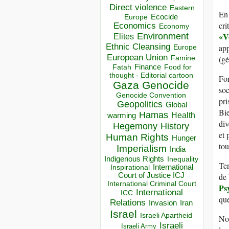
Direct violence
Eastern
En 
Ecocide
Europe
cri
Economics
Economy
«
V
Environment
Elites
Ethnic Cleansing
app
Europe
European Union
(gé
Famine
Finance
Food for
Fatah
thought - Editorial cartoon
Fon
Gaza
Genocide
soc
Genocide Convention
pri
Geopolitics
Global
Bie
Hamas
Health
warming
div
Hegemony
History
et 
Human Rights
Hunger
tou
Imperialism
India
Indigenous Rights
Inequality
Ter
Inspirational
International
Court of Justice ICJ
de 
International Criminal Court
P
s
International
ICC
que
Relations
Invasion
Iran
Israel
Israeli Apartheid
Nou
Israeli
Israeli Army