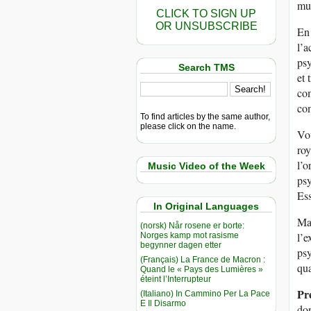
mul
CLICK TO SIGN UP
OR UNSUBSCRIBE
En 
l’a
psy
Search TMS
et 
com
com
To find articles by the same author,
please click on the name.
Vou
roy
l’o
Music Video of the Week
psy
Es
In Original Languages
Mai
(norsk) Når rosene er borte:
l’e
Norges kamp mot rasisme
begynner dagen etter
psy
(Français) La France de Macron :
qua
Quand le « Pays des Lumières »
éteint l’Interrupteur
Pr
(Italiano) In Cammino Per La Pace
E Il Disarmo
don