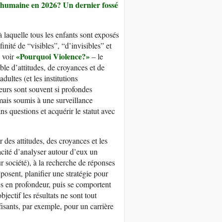
 humaine en 2026? Un dernier fossé
à laquelle tous les enfants sont exposés
inité de “visibles”, “d’invisibles” et
«
P
ourquoi Violence?»
– voir
– le
le d’attitudes, de croyances et de
ultes (et les institutions
leurs sont souvent si profondes
jamais soumis à une surveillance
ans questions et acquérir le statut avec
r des attitudes, des croyances et les
pacité d’analyser autour d’eux un
r société), à la recherche de réponses
osent, planifier une stratégie pour
és en profondeur, puis se comportent
jectif les résultats ne sont tout
isants, par exemple, pour un carrière