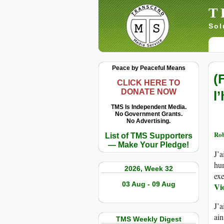
T
Sol
Peace by Peaceful Means
(
CLICK HERE TO
DONATE NOW
l
TMS Is Independent Media.
No Government Grants.
No Advertising.
Rob
List of TMS Supporters
— Make Your Pledge!
J’a
hum
2026, Week 32
exe
03 Aug - 09 Aug
Vi
J’a
ain
TMS Weekly Digest