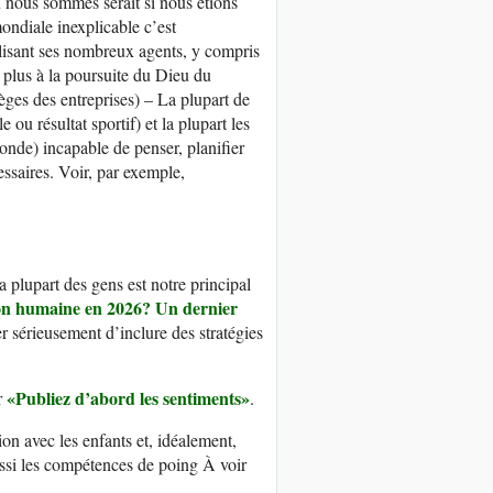
où nous sommes serait si nous étions
ondiale inexplicable c’est
lisant ses nombreux agents, y compris
plus à la poursuite du Dieu du
èges des entreprises) – La plupart de
u résultat sportif) et la plupart les
onde) incapable de penser, planifier
essaires. Voir, par exemple,
 plupart des gens est notre principal
ion humaine en 2026? Un dernier
 sérieusement d’inclure des stratégies
«
P
ubliez d’abord les sentiments»
r
.
ion avec les enfants et, idéalement,
ussi les compétences de poing À voir