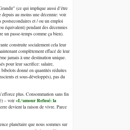
randir” (ce qui implique aussi d’être
ole depuis au moins une décennie: voir
s postsecondaires et / ou un emploi
 (ou équivalent) pendant des décennies
être un passe-temps comme ça bien).
ante construite socialement cela leur
maintenant complètement effacé de leur
même jamais à une destination unique.
s pour leur sacrifice: salaire,
s bibelots donné en quantités réduites
scients et sous-développés), pas du
are s’efforce plus. Consommation sans fin
«L
‘amour
R
efusé: la
é) – voir
erre devient la raison de vivre. Parce
ence planétaire que nous sommes sur