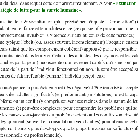
«
E
xtinction
u du délai dans lequel cette doit arriver maintenant. À voir
ratégie de lutte pour la survie humain
e»
.
a suite de la & socialisation (plus précisément étiqueté “Terrorisation”) 
dant leur enfance et leur adolescence (ce qui signifie provoquant une inf
mplètement invisible” la violence sur eux au cours de cette périodes) 
ne typique l’obéit (ou, assez souvent, inconsciemment) l’acquiert ensemb
eurs (ainsi que les comportement cohérent) approuvé par le responsible ad
dominantes) dans leur vie. Celui-ci les attitudes, les croyances et les va
ranchés par la peur (inconsciente) qui les retient captifs qu’ils ne sont 
ieuse de la part de l’individu: fonctionnel ou non, ils sont être accepté s
temps de fait irréfutable (comme l’individu perçoit eux).
conséquence la plus évidente (et très négative) d’être terrorisé à accepte
eurs des adultes significatifs (et prédominants) institutions), c’est la ca
blème ou un conflit (y compris souvent ses racines dans la nature de leu
tinentes (et peut-être complexes) pour comprendre les problèmes qui se p
 les causes sous-jacentes du problème soient ou les conflits sont discut
atégiquement (souvent en consultation avec d’autres) pour atteindre cet ob
plement jamais plus développés que la plupart niveaux superficiels (suff
fessionnelle ou professionnelle).