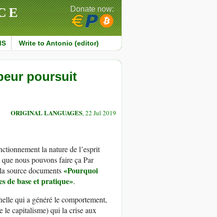
CE
Donate now:
MS
Write to Antonio (editor)
 peur poursuit
ORIGINAL LANGUAGES
, 22 Jul 2019
nctionnement la nature de l’esprit
e que nous pouvons faire ça Par
«
P
ourquoi
 la source documents
es de base et pratiqu
e»
.
nnelle qui a généré le comportement,
 le capitalisme) qui la crise aux