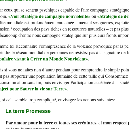
r ceux qui se sentent psychiques capable de faire campagne stratégique
«
V
oir Stratégie de campagne nonviolent
e»
«
S
tratégie de dé
soin.
ou
lite mondiale est profondément enracinée – menant ses guerres, exploiter
asion / occupation des pays riches en ressources naturelles – et pas plus
beaucoup d’entre nous campagne stratégique sur plusieurs fronts import
me toi Reconnaître l’omniprésence de la violence provoquée par la pe
oindre le réseau mondial de personnes ne résistez pas à la signature de 
pulaire visant à
C
réer un
M
onde
N
onviolen
t»
.
s si vous ne faites rien d’autre pendant pour comprendre le simple point
t pas supporter une population humaine de cette taille qui Consommez p
consommation sans fin, puis envisager Participation accélérée à la strat
oject pour
S
auver la vie sur
T
err
e»
.
 si cela semble trop compliqué, envisagez les actions suivantes:
La terre Promesse
Par amour pour la terre et toutes ses créatures, et mon respect 
ce jour je suis
promets que: