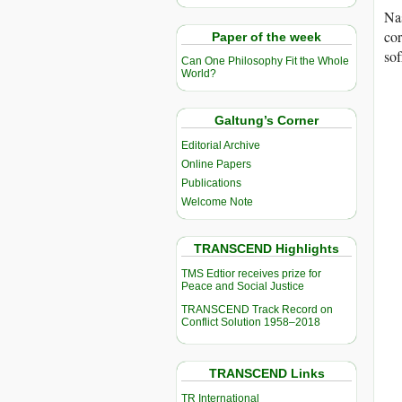
Nas
cor
Paper of the week
sof
Can One Philosophy Fit the Whole
World?
Galtung’s Corner
Editorial Archive
Online Papers
Publications
Welcome Note
TRANSCEND Highlights
TMS Edtior receives prize for
Peace and Social Justice
TRANSCEND Track Record on
Conflict Solution 1958–2018
TRANSCEND Links
TR International