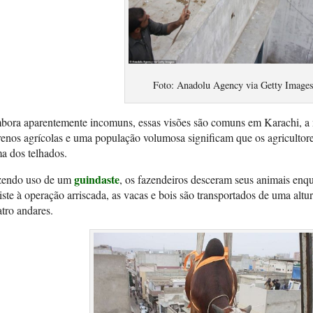
Foto: Anadolu Agency via Getty Image
ora aparentemente incomuns, essas visões são comuns em Karachi, a ma
renos agrícolas e uma população volumosa significam que os agriculto
a dos telhados.
guindaste
zendo uso de um
, os fazendeiros desceram seus animais en
iste à operação arriscada, as vacas e bois são transportados de uma alt
tro andares.