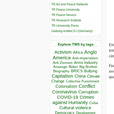
TR Art and Peace Network
TR Peace University
TR Peace Service
TR Research Institute
TR University Press
Galtung-Institut G-I (Germany)
Emb
Explore TMS by tags
ter
Anglo
Activism
Africa
cim
America
Anti-imperialism
Arms Industry
Anti Zionism
Fa
Biden
Big Brother
Assange
ass
BRICS
Bullying
Biography
Capitalism
qua
China
Climate
Change
Collective Punishment
Conflict
Colonialism
Coronavirus
Corruption
COVID-19
Crimes
against Humanity
Cuba
Cultural violence
Democracy
Development