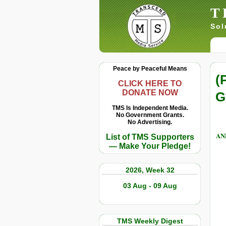
T
Sol
Peace by Peaceful Means
(
CLICK HERE TO
DONATE NOW
G
TMS Is Independent Media.
No Government Grants.
No Advertising.
AND
List of TMS Supporters
— Make Your Pledge!
2026, Week 32
03 Aug - 09 Aug
TMS Weekly Digest