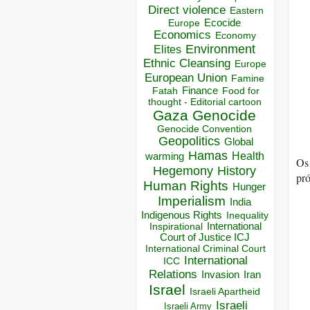
Direct violence
Eastern
Ecocide
Europe
Economics
Economy
Environment
Elites
Ethnic Cleansing
Europe
European Union
Famine
Finance
Food for
Fatah
thought - Editorial cartoon
Gaza
Genocide
Genocide Convention
Geopolitics
Global
Hamas
Health
warming
Os
Hegemony
History
pr
Human Rights
Hunger
Imperialism
India
Indigenous Rights
Inequality
Inspirational
International
Court of Justice ICJ
International Criminal Court
International
ICC
Relations
Invasion
Iran
Israel
Israeli Apartheid
Israeli
Israeli Army