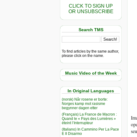
CLICK TO SIGN UP
OR UNSUBSCRIBE
Search TMS
To find articles by the same author,
please click on the name.
Music Video of the Week
In Original Languages
(norsk) Når rosene er borte:
Norges kamp mot rasisme
begynner dagen etter
(Français) La France de Macron :
Ima
Quand le « Pays des Lumières »
éteint l’Interrupteur
ope
(Italiano) In Cammino Per La Pace
seu
E Il Disarmo