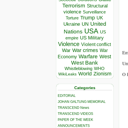
Terrorism
Structural
violence
Surveillance
Trump
UK
Torture
United
Ukraine
UN
USA
Nations
US
US Military
empire
Violence
Violent conflict
War crimes
War
War
Em 
Warfare
West
Economy
West Bank
Uma
Whistleblowing
WHO
World
Zionism
O f
WikiLeaks
Categories
EDITORIAL
JOHAN GALTUNG MEMORIAL
TRANSCEND News
TRANSCEND VIDEOS
PAPER OF THE WEEK
ANNOUNCEMENTS