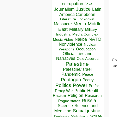
occupation
Joke
Justice
Journalism
Latin
America Caribbean
Lockdown
Literature
Media
Middle
Massacre
East
Military
Military
Industrial Media Complex
NATO
Nakba
Music Video
Nonviolence
Nuclear
Occupation
Weapons
Official Lies and
Narratives
Oslo Accords
Con
Palestine
sac
Palestine/Israel
Pandemic
Peace
Pentagon
Poetry
Politics
Power
Profits
Public Health
Proxy War
Racism
Religion
Research
Russia
Rogue states
Science
Science and
Social justice
Medicine
State
Solutions
Sociocide