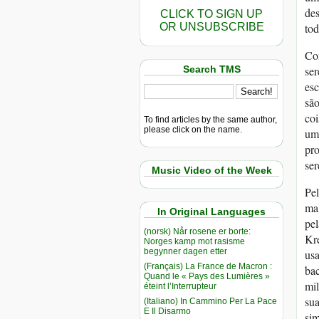
des
CLICK TO SIGN UP
OR UNSUBSCRIBE
tod
Com
Search TMS
se
esc
são
coi
To find articles by the same author,
please click on the name.
um
pro
ser
Music Video of the Week
Pel
mal
In Original Languages
pel
(norsk) Når rosene er borte:
Kre
Norges kamp mot rasisme
begynner dagen etter
usa
(Français) La France de Macron :
bac
Quand le « Pays des Lumières »
mil
éteint l’Interrupteur
sua
(Italiano) In Cammino Per La Pace
E Il Disarmo
si