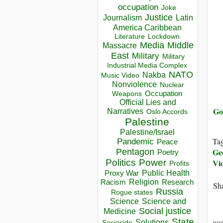
occupation
Joke
Justice
Journalism
Latin
America Caribbean
Lockdown
Literature
Media
Middle
Massacre
East
Military
Military
Industrial Media Complex
NATO
Nakba
Music Video
Nonviolence
Nuclear
Occupation
Weapons
Official Lies and
Go
Narratives
Oslo Accords
Palestine
Palestine/Israel
Ta
Pandemic
Peace
Geo
Pentagon
Poetry
Politics
Power
Vi
Profits
Public Health
Proxy War
Racism
Religion
Research
Sha
Russia
Rogue states
Science
Science and
Social justice
Medicine
State
Solutions
Sociocide
DIS