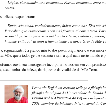
– Lógico, eles mantém este casamento. Pois do casamento entre o c
coisas.
s, felizes, responderam:
– Então, são ainda, verdadeiramente, índios como nós. Eles não s
Estocolmo que esqueceram o céu e só ficaram só com a terra. Por is
se suicidam. Se mantivermos unidos céu e terra, espírito e matéria,
humano então salvaremos a humanidade e a nossa Grande Mãe Te
a, seguramente, é a grande missão dos povos originários e o seu maior d
sa Mãe, que a todos gera e sustenta e sem a qual nada neste mundo é po
ecisamos ouvir sua mensagem e incorporarmo-nos em seu compromisso
s, testemunhos da beleza, da riqueza e da vitalidade da Mãe Terra.
_______________________________________________
Leonardo Boff é um escritor, teólogo e filósofo br
filosofia da religião da Universidade do Estado 
Prêmio Nobel Alternativo da Paz
do Parlamento 
2001, membro da Iniciativa Internacional da Cart