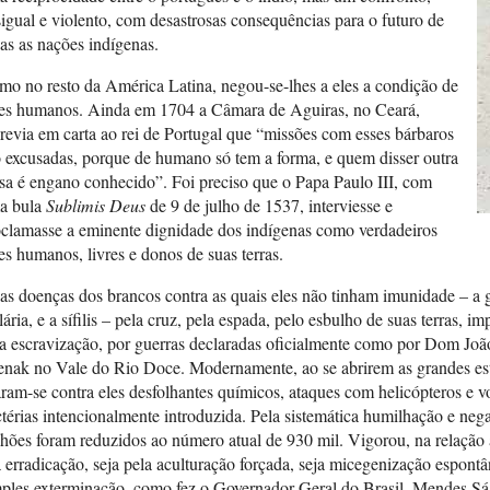
igual e violento, com desastrosas consequências para o futuro de
as as nações indígenas.
o no resto da América Latina, negou-se-lhes a eles a condição de
res humanos. Ainda em 1704 a Câmara de Aguiras, no Ceará,
revia em carta ao rei de Portugal que “missões com esses bárbaros
 excusadas, porque de humano só tem a forma, e quem disser outra
sa é engano conhecido”. Foi preciso que o Papa Paulo III, com
a bula
Sublimis Deus
de 9 de julho de 1537, interviesse e
clamasse a eminente dignidade dos indígenas como verdadeiros
es humanos, livres e donos de suas terras.
as doenças dos brancos contra as quais eles não tinham imunidade – a g
ária, e a sífilis – pela cruz, pela espada, pelo esbulho de suas terras, im
a escravização, por guerras declaradas oficialmente como por Dom Jo
nak no Vale do Rio Doce. Modernamente, ao se abrirem as grandes est
ram-se contra eles desfolhantes químicos, ataques com helicópteros e vo
térias intencionalmente introduzida. Pela sistemática humilhação e neg
hões foram reduzidos ao número atual de 930 mil. Vigorou, na relação a
 erradicação, seja pela aculturação forçada, seja micegenização espontâ
mples exterminação, como fez o Governador Geral do Brasil, Mendes Sá