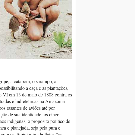
ripe, a catapora, o sarampo, a
possibilitando a caça e as plantações,
ão VI em 13 de maio de 1808 contra os
radas e hidrelétricas na Amazônia
os rasantes de aviões até por
ação de sua identidade, os cinco
os indígenas, o propósito político de
nea e planejada, seja pela pura e
 com os Tupiniquim de Ihéus:”os