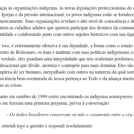
ças às organizações indígenas, às novas legislações proteccionistas do 
 Igrejas e da pressão internacional, os povos indígenas estão se fortale
ericamente. Suas organizações revelam o alto nível de consciência e de
tem-se cidadãos adultos que querem participar dos destinos da comuni
ntidade e colaborando junto com outros sujeitos históricos com sua riquez
 isso, é extremamente ofensiva à sua dignidade, a forma como o estado 
erno de Bolsonaro, os trata e maltrata com suas políticas indigenistas c
verdade, eles guardam uma integralidade que nós ocidentais perdemos
ilizacional que divide, atomiza e contrapõe para mais dominar. Eles sã
plexa do ser humano, mergulhado com outros na natureza da qual somo
sciência bem-aventurada de nossa pertença ao Todo e da aliança imorred
as as coisas.
anto em outubro de 1999 estive encontrando os indígenas noruegueses
s me fizeram uma primeira pergunta, prévia à conversação:
– Os índios brasileiros conservam ou não o casamento entre o céu 
 entendi logo a questão e respondi resolutamente: