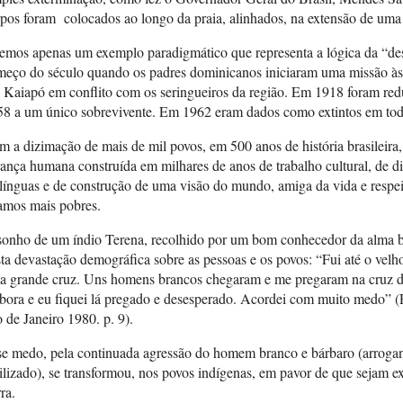
pos foram colocados ao longo da praia, alinhados, na extensão de uma
emos apenas um exemplo paradigmático que representa a lógica da “dest
meço do século quando os padres dominicanos iniciaram uma missão às 
 Kaiapó em conflito com os seringueiros da região. Em 1918 foram re
58 a um único sobrevivente. Em 1962 eram dados como extintos em toda
 a dizimação de mais de mil povos, em 500 anos de história brasileir
ança humana construída em milhares de anos de trabalho cultural, de d
línguas e de construção de uma visão do mundo, amiga da vida e respei
amos mais pobres.
onho de um índio Terena, recolhido por um bom conhecedor da alma bra
ta devastação demográfica sobre as pessoas e os povos: “Fui até o velho
a grande cruz. Uns homens brancos chegaram e me pregaram na cruz de
bora e eu fiquei lá pregado e desesperado. Acordei com muito medo”
 de Janeiro 1980. p. 9).
se medo, pela continuada agressão do homem branco e bárbaro (arrog
ilizado), se transformou, nos povos indígenas, em pavor de que sejam 
ra.