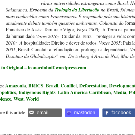
várias universidades estrangeiras como Basel, H
Salamanca. Expoente da
Teologia da Libertação
no Brasil, foi m
mais conhecidos como Franciscanos. É respeitado pela sua história 
atualmente debate também questões ambientais. Colunista do
Jorna
Francisco de Assis: Ternura e Vigor,
Vozes 2000;
A Terra na palma
da humanidade
,Vozes 2016;
Cuidar da Terra – proteger a vida: c
2010;
A
hospitalidade: Direito e dever de todos,
Vozes 2005
; Paixã
2001
; Brasil: Concluir a refundação ou prolongar a dependência,
Vo
Desatino da Globalização” em
: Do iceberg à Arca de Noé,
Mar de 
 to Original – leonardoboff.wordpress.com
Amazonia
BRICS
Brazil
Conflict
Deforestation
Developmen
gs:
,
,
,
,
,
politics
Indigenous Rights
Latin America Caribbean
Media
Pol
,
,
,
,
olence
West
World
,
,
re this article:
email
mastodon
facebook
CLAIMER:
The statements, views and opinions expressed in pieces republished here are solely those of the 