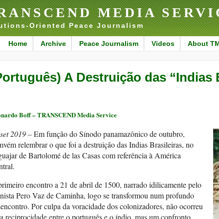
RANSCEND MEDIA SERVI
utions-Oriented Peace Journalism
Home
Archive
Peace Journalism
Videos
About T
Português) A Destruição das “Indias 
nardo Boff – TRANSCEND Media Service
 set 2019 –
Em função do Sínodo panamazônico de outubro,
vém relembrar o que foi a destruição das Indias Brasileiras, no
guajar de Bartolomé de las Casas com referência à América
tral.
rimeiro encontro a 21 de abril de 1500, narrado idilicamente pelo
onista Pero Vaz de Caminha, logo se transformou num profundo
encontro. Por culpa da voracidade dos colonizadores, não ocorreu
 reciprocidade entre o português e o índio, mas um confronto,