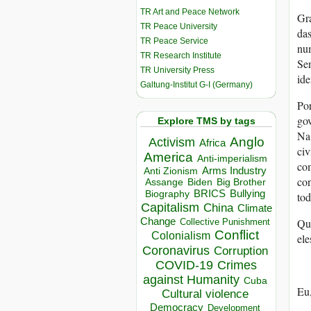
TR Art and Peace Network
Gra
TR Peace University
das
TR Peace Service
num
TR Research Institute
Sen
TR University Press
ide
Galtung-Institut G-I (Germany)
Por
gov
Explore TMS by tags
Na 
Anglo
Activism
Africa
civ
America
Anti-imperialism
com
Arms Industry
Anti Zionism
con
Biden
Big Brother
Assange
BRICS
Bullying
Biography
tod
Capitalism
China
Climate
Change
Qu
Collective Punishment
Conflict
Colonialism
ele
Coronavirus
Corruption
COVID-19
Crimes
against Humanity
Cuba
Eu,
Cultural violence
Democracy
Development