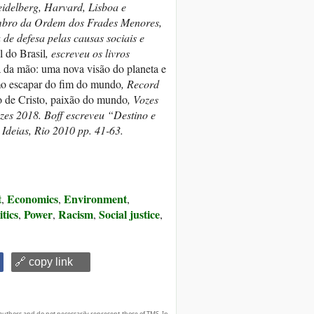
eidelberg, Harvard, Lisboa e
embro da Ordem dos Frades Menores,
de defesa pelas causas sociais e
l do Brasil
, escreveu os livros
 da mão: uma nova visão do planeta e
omo escapar do fim do mundo
, Record
o de Cristo, paixão do mundo
, Vozes
zes 2018. Boff escreveu
“Destino e
Ideias, Rio 2010 pp. 41-63.
t
Economics
Environment
,
,
,
itics
Power
Racism
Social justice
,
,
,
,
🔗 copy link
authors and do not necessarily represent those of TMS. In