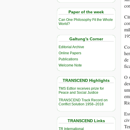
cor
Paper of the week
Cit
Can One Philosophy Fit the Whole
co
World?
mil
19
Galtung’s Corner
Com
Editorial Archive
her
Online Papers
de 
Publications
fic
Welcome Note
O s
TRANSCEND Highlights
des
TMS Edtior receives prize for
um
Peace and Social Justice
em
TRANSCEND Track Record on
Rio
Conflict Solution 1958–2018
Es
civ
TRANSCEND Links
Ter
TR International