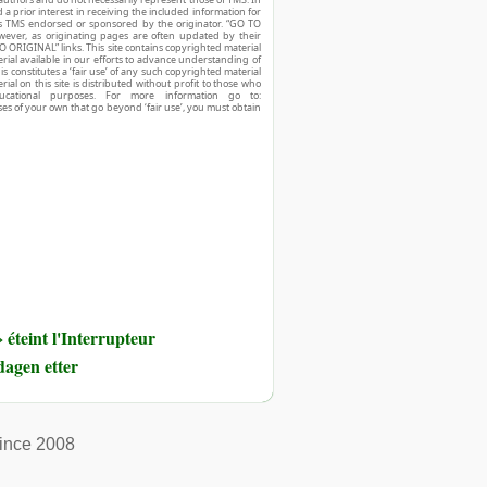
d a prior interest in receiving the included information for
r is TMS endorsed or sponsored by the originator. “GO TO
owever, as originating pages are often updated by their
O ORIGINAL” links. This site contains copyrighted material
ial available in our efforts to advance understanding of
his constitutes a ‘fair use’ of any such copyrighted material
ial on this site is distributed without profit to those who
ucational purposes. For more information go to:
ses of your own that go beyond ‘fair use’, you must obtain
éteint l'Interrupteur
dagen etter
ince 2008