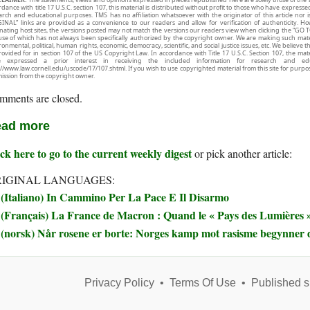
rdance with title 17 U.S.C. section 107, this material is distributed without profit to those who have expresse
arch and educational purposes. TMS has no affiliation whatsoever with the originator of this article no
INAL” links are provided as a convenience to our readers and allow for verification of authenticity. H
inating host sites, the versions posted may not match the versions our readers view when clicking the “GO T
use of which has not always been specifically authorized by the copyright owner. We are making such mater
onmental, political, human rights, economic, democracy, scientific, and social justice issues, etc. We believe t
rovided for in section 107 of the US Copyright Law. In accordance with Title 17 U.S.C. Section 107, the mater
e expressed a prior interest in receiving the included information for research and ed
://www.law.cornell.edu/uscode/17/107.shtml. If you wish to use copyrighted material from this site for purpo
ission from the copyright owner.
mments are closed.
ad more
ck here to go to the current weekly digest
or pick another article:
IGINAL LANGUAGES:
(Italiano) In Cammino Per La Pace E Il Disarmo
(Français) La France de Macron : Quand le « Pays des Lumières » 
(norsk) Når rosene er borte: Norges kamp mot rasisme begynner 
Privacy Policy
•
Terms Of Use
•
Published s