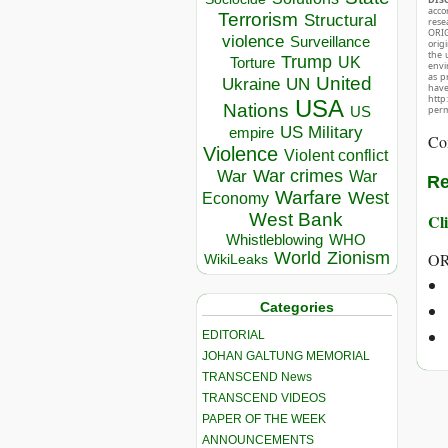
acco
Terrorism
Structural
rese
ORIG
violence
Surveillance
orig
the 
Trump
UK
Torture
envir
as p
United
Ukraine
UN
hav
http
USA
Nations
US
perm
US Military
empire
Co
Violence
Violent conflict
War crimes
War
War
Re
Warfare
West
Economy
West Bank
Cli
Whistleblowing
WHO
World
Zionism
OR
WikiLeaks
Categories
EDITORIAL
JOHAN GALTUNG MEMORIAL
TRANSCEND News
TRANSCEND VIDEOS
PAPER OF THE WEEK
ANNOUNCEMENTS