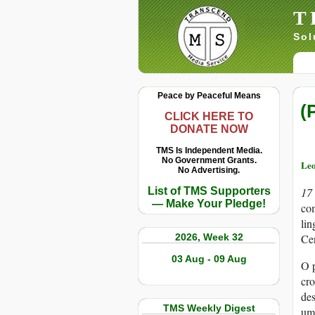
T
Sol
Peace by Peaceful Means
(
CLICK HERE TO
DONATE NOW
TMS Is Independent Media.
No Government Grants.
Leo
No Advertising.
List of TMS Supporters
17
— Make Your Pledge!
com
lin
2026, Week 32
Cen
03 Aug - 09 Aug
O p
cr
des
TMS Weekly Digest
uma