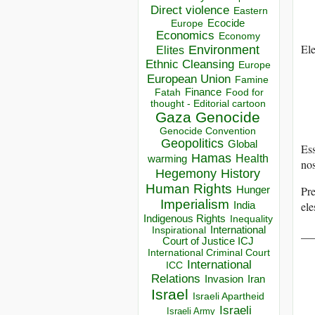
Direct violence
Eastern
Ecocide
Europe
Economics
Economy
Ele
Environment
Elites
Ethnic Cleansing
Europe
European Union
Famine
Finance
Food for
Fatah
thought - Editorial cartoon
Gaza
Genocide
Genocide Convention
Geopolitics
Global
Ess
Hamas
Health
warming
nos
Hegemony
History
Human Rights
Pr
Hunger
Imperialism
ele
India
Indigenous Rights
Inequality
Inspirational
International
__
Court of Justice ICJ
International Criminal Court
International
ICC
Relations
Invasion
Iran
Israel
Israeli Apartheid
Israeli
Israeli Army