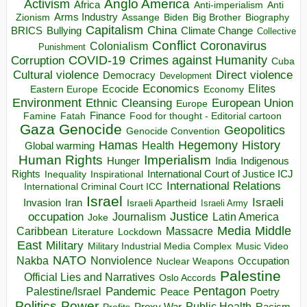
Anglo America
Activism
Africa
Anti-imperialism
Anti
Arms Industry
Biden
Big Brother
Zionism
Assange
Biography
Capitalism
China
BRICS
Climate Change
Bullying
Collective
Conflict
Coronavirus
Colonialism
Punishment
COVID-19
Crimes against Humanity
Corruption
Cuba
Direct violence
Cultural violence
Democracy
Development
Economics
Elites
Ecocide
Economy
Eastern Europe
Environment
European Union
Ethnic Cleansing
Europe
Finance
Food for thought - Editorial cartoon
Famine
Fatah
Gaza
Genocide
Geopolitics
Genocide Convention
Hegemony
Hamas
History
Health
Global warming
Human Rights
Imperialism
Indigenous
Hunger
India
Rights
Inspirational
International Court of Justice ICJ
Inequality
International Relations
International Criminal Court ICC
Israel
Israeli
Invasion
Iran
Israeli Apartheid
Israeli Army
occupation
Justice
Journalism
Latin America
Joke
Media
Middle
Caribbean
Massacre
Lockdown
Literature
East
Military
Military Industrial Media Complex
Music Video
NATO
Nakba
Nonviolence
Occupation
Nuclear Weapons
Palestine
Official Lies and Narratives
Oslo Accords
Pentagon
Pandemic
Palestine/Israel
Peace
Poetry
Politics
Power
Public Health
Proxy War
Racism