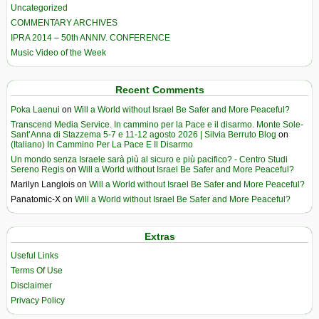
Uncategorized
COMMENTARY ARCHIVES
IPRA 2014 – 50th ANNIV. CONFERENCE
Music Video of the Week
Recent Comments
Poka Laenui
on
Will a World without Israel Be Safer and More Peaceful?
Transcend Media Service. In cammino per la Pace e il disarmo. Monte Sole-
Sant’Anna di Stazzema 5-7 e 11-12 agosto 2026 | Silvia Berruto Blog
on
(Italiano) In Cammino Per La Pace E Il Disarmo
Un mondo senza Israele sarà più al sicuro e più pacifico? - Centro Studi
Sereno Regis
on
Will a World without Israel Be Safer and More Peaceful?
Marilyn Langlois
on
Will a World without Israel Be Safer and More Peaceful?
Panatomic-X
on
Will a World without Israel Be Safer and More Peaceful?
Extras
Useful Links
Terms Of Use
Disclaimer
Privacy Policy