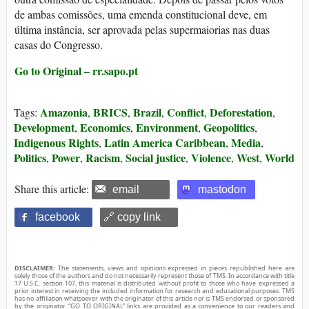
de ambas comissões, uma emenda constitucional deve, em
última instância, ser aprovada pelas supermaiorias nas duas
casas do Congresso.
Go to Original – rr.sapo.pt
Amazonia
BRICS
Brazil
Conflict
Deforestation
Tags:
,
,
,
,
,
Development
Economics
Environment
Geopolitics
,
,
,
,
Indigenous Rights
Latin America Caribbean
Media
,
,
,
Politics
Power
Racism
Social justice
Violence
West
World
,
,
,
,
,
,
Share this article:
email
mastodon
facebook
🔗 copy link
DISCLAIMER:
The statements, views and opinions expressed in pieces republished here are
solely those of the authors and do not necessarily represent those of TMS. In accordance with title
17 U.S.C. section 107, this material is distributed without profit to those who have expressed a
prior interest in receiving the included information for research and educational purposes. TMS
has no affiliation whatsoever with the originator of this article nor is TMS endorsed or sponsored
by the originator. “GO TO ORIGINAL” links are provided as a convenience to our readers and