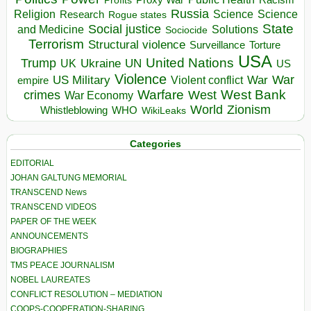
Profits
Russia
Religion
Science
Science
Research
Rogue states
State
Social justice
Solutions
and Medicine
Sociocide
Terrorism
Structural violence
Torture
Surveillance
USA
United Nations
Trump
Ukraine
UK
UN
US
Violence
War
US Military
War
empire
Violent conflict
Warfare
West Bank
crimes
West
War Economy
World
Zionism
Whistleblowing
WHO
WikiLeaks
Categories
EDITORIAL
JOHAN GALTUNG MEMORIAL
TRANSCEND News
TRANSCEND VIDEOS
PAPER OF THE WEEK
ANNOUNCEMENTS
BIOGRAPHIES
TMS PEACE JOURNALISM
NOBEL LAUREATES
CONFLICT RESOLUTION – MEDIATION
COOPS-COOPERATION-SHARING