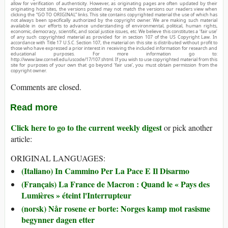
allow for verification of authenticity. However, as originating pages are often updated by their
originating host sites, the versions posted may not match the versions our readers view when
clicking the “GO TO ORIGINAL” links. This site contains copyrighted material the use of which has
not always been specifically authorized by the copyright owner. We are making such material
available in our efforts to advance understanding of environmental, political, human rights,
economic, democracy, scientific, and social justice issues, etc. We believe this constitutes a ‘fair use’
of any such copyrighted material as provided for in section 107 of the US Copyright Law. In
accordance with Title 17 U.S.C. Section 107, the material on this site is distributed without profit to
those who have expressed a prior interest in receiving the included information for research and
educational purposes. For more information go to:
http://www.law.cornell.edu/uscode/17/107.shtml. If you wish to use copyrighted material from this
site for purposes of your own that go beyond ‘fair use’, you must obtain permission from the
copyright owner.
Comments are closed.
Read more
Click here to go to the current weekly digest
or pick another
article:
ORIGINAL LANGUAGES:
(Italiano) In Cammino Per La Pace E Il Disarmo
(Français) La France de Macron : Quand le « Pays des
Lumières » éteint l'Interrupteur
(norsk) Når rosene er borte: Norges kamp mot rasisme
begynner dagen etter