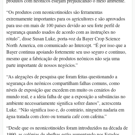
produtos com neônicos estejam prejudicando o meio ambiente.
“Os produtos com neonicotinoides são ferramentas
extremamente importantes para os agricultores e são aprovados
para uso em mais de 100 países devido ao seu forte perfil de
segurança quando usados de acordo com as instruções no
rótulo”, disse Susan Luke, porta-voz da Bayer Crop Science
North America, em comunicado ao Intercept. “É por isso que a
Bayer continua apoiando fortemente seu uso seguro e contínuo,
mesmo que a fabricação de produtos neônicos não seja uma
parte importante de nossos negócios.”
“As alegações de pesquisa que foram feitas questionando a
segurança dos neônicos compartilham falhas comuns, como
níveis de exposição que excedem em muito os cenários do
mundo real, e a ideia falha de que a exposição a substâncias no
ambiente necessariamente significa sofrer danos”, acrescenta
Luke. “Não significa isso e, do contrário, ninguém nadaria em
água tratada com cloro ou tomaria café com cafeína.”
“Desde que os neonicotinoides foram introduzidos na década de
1990, as colônias de abelhas estão aumentando nos Estados