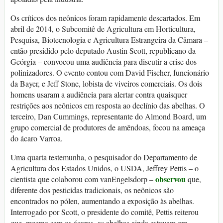
Os críticos dos neônicos foram rapidamente descartados. Em
abril de 2014, o Subcomitê de Agricultura em Horticultura,
Pesquisa, Biotecnologia e Agricultura Estrangeira da Câmara –
então presidido pelo deputado Austin Scott, republicano da
Geórgia – convocou uma audiência para discutir a crise dos
polinizadores. O evento contou com David Fischer, funcionário
da Bayer, e Jeff Stone, lobista de viveiros comerciais. Os dois
homens usaram a audiência para alertar contra quaisquer
restrições aos neônicos em resposta ao declínio das abelhas. O
terceiro, Dan Cummings, representante do Almond Board, um
grupo comercial de produtores de amêndoas, focou na ameaça
do ácaro Varroa.
Uma quarta testemunha, o pesquisador do Departamento de
Agricultura dos Estados Unidos, o USDA, Jeffrey Pettis – o
observou
cientista que colaborou com vanEngelsdorp –
que,
diferente dos pesticidas tradicionais, os neônicos são
encontrados no pólen, aumentando a exposição às abelhas.
Interrogado por Scott, o presidente do comitê, Pettis reiterou
que, mesmo sem os ácaros, as abelhas ainda estavam em