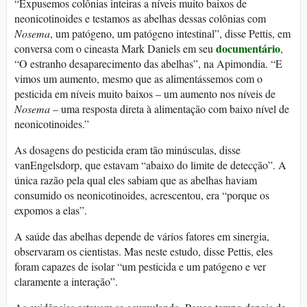
“Expusemos colônias inteiras a níveis muito baixos de
neonicotinoides e testamos as abelhas dessas colônias com
Nosema
, um patógeno, um patógeno intestinal”, disse Pettis, em
documentário
conversa com o cineasta Mark Daniels em seu
,
“O estranho desaparecimento das abelhas”, na Apimondia. “E
vimos um aumento, mesmo que as alimentássemos com o
pesticida em níveis muito baixos – um aumento nos níveis de
Nosema
– uma resposta direta à alimentação com baixo nível de
neonicotinoides.”
As dosagens do pesticida eram tão minúsculas, disse
vanEngelsdorp, que estavam “abaixo do limite de detecção”. A
única razão pela qual eles sabiam que as abelhas haviam
consumido os neonicotinoides, acrescentou, era “porque os
expomos a elas”.
A saúde das abelhas depende de vários fatores em sinergia,
observaram os cientistas. Mas neste estudo, disse Pettis, eles
foram capazes de isolar “um pesticida e um patógeno e ver
claramente a interação”.