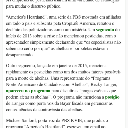
para mudar o discurso público.
“America’s Heartland”, uma série da PBS mostrada em afiliadas
em todo o país e subscrita pela CropLife America, retratou o
segmento
declínio das polinizadoras como um mistério. Um
do
início de 2013 sobre a crise não mencionou pesticidas, com o
apresentador simplesmente declarando que “os especialistas não
sabem ao certo por que” as abelhas e borboletas estavam
desaparecendo.
Outro segmento, lançado em janeiro de 2015, menciona
rapidamente os pesticidas como um dos muitos fatores possíveis
para a morte de abelhas. Uma representante do “Programa
Norte-Americano de Cuidados com Abelhas”, Becky Langer,
apareceu no programa
para discutir as “pragas exóticas que
posição
podem afetar as abelhas”. O programa não menciona a
de Langer como porta-voz da Bayer focada em gerenciar as
consequências da controvérsia das abelhas.
Michael Sanford, porta-voz da PBS KVIE, que produz o
programa “America’s Heartland”, escreveu em email ao