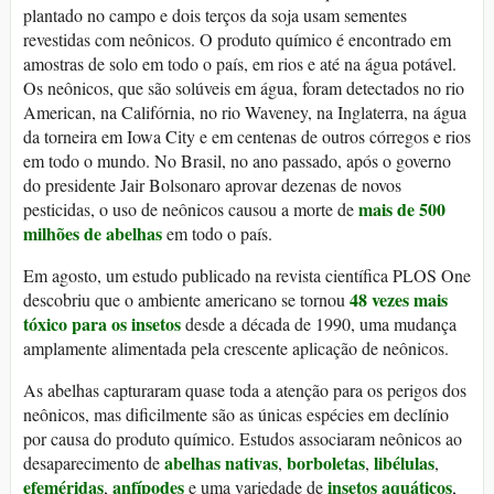
plantado no campo e dois terços da soja usam sementes
revestidas com neônicos. O produto químico é encontrado em
amostras de solo em todo o país, em rios e até na água potável.
Os neônicos, que são solúveis em água, foram detectados no rio
American, na Califórnia, no rio Waveney, na Inglaterra, na água
da torneira em Iowa City e em centenas de outros córregos e rios
em todo o mundo. No Brasil, no ano passado, após o governo
do presidente Jair Bolsonaro aprovar dezenas de novos
mais de 500
pesticidas, o uso de neônicos causou a morte de
milhões de abelhas
em todo o país.
Em agosto, um estudo publicado na revista científica PLOS One
48 vezes mais
descobriu que o ambiente americano se tornou
tóxico para os insetos
desde a década de 1990, uma mudança
amplamente alimentada pela crescente aplicação de neônicos.
As abelhas capturaram quase toda a atenção para os perigos dos
neônicos, mas dificilmente são as únicas espécies em declínio
por causa do produto químico. Estudos associaram neônicos ao
abelhas nativas
borboletas
libélulas
desaparecimento de
,
,
,
efeméridas
anfípodes
insetos aquáticos
,
e uma variedade de
,