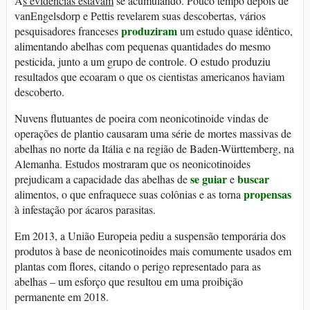
A
s evidências estavam
se acumulando. Pouco tempo depois de
vanEngelsdorp e Pettis revelarem suas descobertas, vários
produziram
pesquisadores franceses
um estudo quase idêntico,
alimentando abelhas com pequenas quantidades do mesmo
pesticida, junto a um grupo de controle. O estudo produziu
resultados que ecoaram o que os cientistas americanos haviam
descoberto.
Nuvens flutuantes de poeira com neonicotinoide vindas de
operações de plantio causaram uma série de mortes massivas de
abelhas no norte da Itália e na região de Baden-Württemberg, na
Alemanha. Estudos mostraram que os neonicotinoides
se guiar
buscar
prejudicam a capacidade das abelhas de
e
propensas
alimentos, o que enfraquece suas colônias e as torna
à infestação por ácaros parasitas.
Em 2013, a União Europeia pediu a suspensão temporária dos
produtos à base de neonicotinoides mais comumente usados em
plantas com flores, citando o perigo representado para as
abelhas – um esforço que resultou em uma proibição
permanente em 2018.