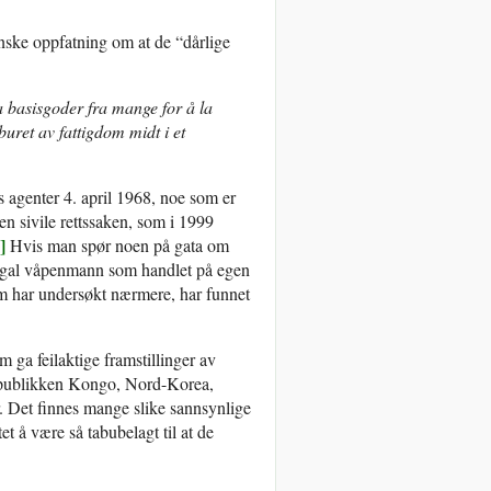
nske oppfatning om at de “dårlige
a basisgoder fra mange for å la
 buret av fattigdom midt i et
s agenter 4. april 1968, noe som er
en sivile rettssaken, som i 1999
]
Hvis man spør noen på gata om
en gal våpenmann som handlet på egen
 som har undersøkt nærmere, har funnet
m ga feilaktige framstillinger av
republikken Kongo, Nord-Korea,
. Det finnes mange slike sannsynlige
et å være så tabubelagt til at de