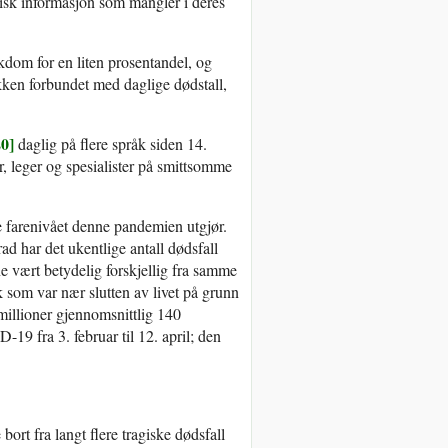
itisk informasjon som mangler i deres
kdom for en liten prosentandel, og
ikken forbundet med daglige dødstall,
20]
daglig på flere språk siden 14.
r, leger og spesialister på smittsomme
se farenivået denne pandemien utgjør.
d har det ukentlige antall dødsfall
ne vært betydelig forskjellig fra samme
 som var nær slutten av livet på grunn
illioner gjennomsnittlig 140
19 fra 3. februar til 12. april; den
rt fra langt flere tragiske dødsfall