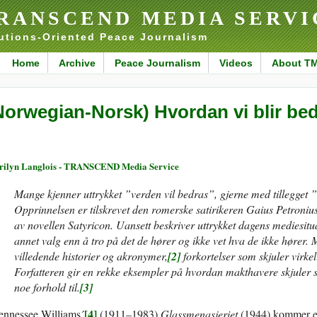
RANSCEND MEDIA SERVI
utions-Oriented Peace Journalism
Home
Archive
Peace Journalism
Videos
About T
Norwegian-Norsk) Hvordan vi blir bed
ilyn Langlois - TRANSCEND Media Service
Mange kjenner uttrykket ”verden vil bedras”, gjerne med tillegget 
Opprinnelsen er tilskrevet den romerske satirikeren Gaius Petronius 
av novellen Satyricon. Uansett beskriver uttrykket dagens mediesituas
annet valg enn å tro på det de hører og ikke vet hva de ikke hører. M
villedende historier og akronymer,
[2]
forkortelser som skjuler virke
Forfatteren gir en rekke eksempler på hvordan makthavere skjuler se
noe forhold til.
[3]
[4]
ennessee Williams´
(1911–1983)
Glassmenasjeriet
(1944) kommer en