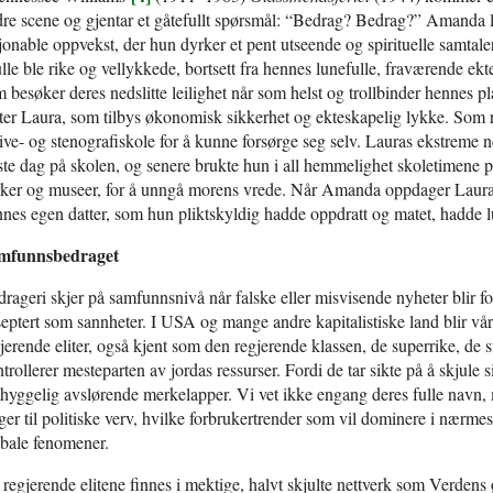
re scene og gjentar et gåtefullt spørsmål: “Bedrag? Bedrag?” Amanda lev
jonable oppvekst, der hun dyrker et pent utseende og spirituelle samtal
lle ble rike og vellykkede, bortsett fra hennes lunefulle, fraværende ekt
 besøker deres nedslitte leilighet når som helst og trollbinder hennes
ter Laura, som tilbys økonomisk sikkerhet og ekteskapelig lykke. Som r
ive- og stenografiskole for å kunne forsørge seg selv. Lauras ekstreme 
ste dag på skolen, og senere brukte hun i all hemmelighet skoletimene på
ker og museer, for å unngå morens vrede. Når Amanda oppdager Lauras 
nes egen datter, som hun pliktskyldig hadde oppdratt og matet, hadde l
mfunnsbedraget
rageri skjer på samfunnsnivå når falske eller misvisende nyheter blir for
eptert som sannheter. I USA og mange andre kapitalistiske land blir vår
jerende eliter, også kjent som den regjerende klassen, de superrike, de 
trollerer mesteparten av jordas ressurser. Fordi de tar sikte på å skjule s
yggelig avslørende merkelapper. Vi vet ikke engang deres fulle navn, me
ger til politiske verv, hvilke forbrukertrender som vil dominere i nærmes
bale fenomener.
regjerende elitene finnes i mektige, halvt skjulte nettverk som Verde