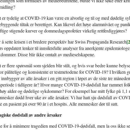
tellingen som formidles av mediebedriftene, burde vi ikke søke etter kr
midling?
 er tydelig at COVID-19 kan være en alvorlig og til og med dødelig sy
ebyggende tiltak er berettiget. Kan likevel det høye alarmnivået og pan
ftige stigende kurver og dommedagsprofetier virkelig rettferdiggjøres?
[
 å sette krisen i et bredere perspektiv har Swiss Propaganda Research
s oppdatert lenker til innsiktsfulle analyser fra anerkjente epidemiologe
dommer. Disse blir ikke omtalt av medieselskapene.
 er flere spørsmål som sjelden blir stilt, og hvis svar bedre kunne bely
r pålitelige og konsistente er testmetodene for COVID-19? I hvilken gra
 innbygger av alle årsaker i en gitt region i løpet av de siste tre månede
speriode i tidligere år? Hvor mange COVID-19-dødsfall har rammet folk
høy alder og dødelige sykdommer? For eksempel har mitt fylke på 1,1 m
nesker dødd hver uke av alle årsaker. Vi har hatt sju dødsfall av COVID-
te en pasient på over 90 år i et hospits. Alle mennesker dør til sutt.
agiske dødsfall av andre årsaker
e for å minimere tragedien med COVID-19-dødsfall, men la oss ikke se bo