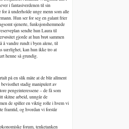
er i fantasiverdenen til sin
er for å underholde unge menn som alle
emann. Hun ser for seg en galant frier
 plagsomt sjenerte, funksjonshemmede
eserveplan sendte hun Laura til
nervøsitet gjorde at hun brøt sammen
 å vandre rundt i byen alene, til
uærlighet, kan hun ikke tro at
urt henne så grundig.
talt på en slik måte at de blir allment
 bevissthet stadig manipulert av
store pengeinteressene – de få som
itt skitne arbeid, unngår de
n de spiller en viktig rolle i hvem vi
te framtid, og hvordan vi forstår
ns økonomiske forum, tenketanken