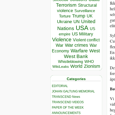
Ikk
Terrorism
Structural
hel
violence
Surveillance
sel
Trump
UK
Torture
gar
United
Ukraine
UN
eli
USA
Nations
US
US Military
empire
Syk
Violence
Violent conflict
Cub
War crimes
War
War
fle
Warfare
West
Economy
En 
West Bank
ikk
Whistleblowing
WHO
World
Zionism
WikiLeaks
Det
for
åpn
Categories
EDITORIAL
Bø
JOHAN GALTUNG MEMORIAL
TRANSCEND News
Vi 
TRANSCEND VIDEOS
vir
PAPER OF THE WEEK
heg
ANNOUNCEMENTS