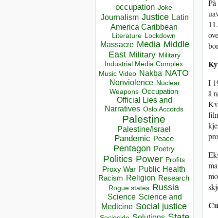
På 
occupation
Joke
uav
Justice
Journalism
Latin
11.
America Caribbean
ove
Lockdown
Literature
Media
Middle
Massacre
bor
East
Military
Military
Ky
Industrial Media Complex
NATO
Nakba
Music Video
I 1
Nonviolence
Nuclear
Occupation
Weapons
å r
Official Lies and
Kvi
Narratives
Oslo Accords
fil
Palestine
kje
Palestine/Israel
pro
Pandemic
Peace
Pentagon
Poetry
Eks
Politics
Power
Profits
ma
Public Health
Proxy War
mot
Racism
Religion
Research
skj
Russia
Rogue states
Science
Science and
Cu
Social justice
Medicine
State
Solutions
Sociocide