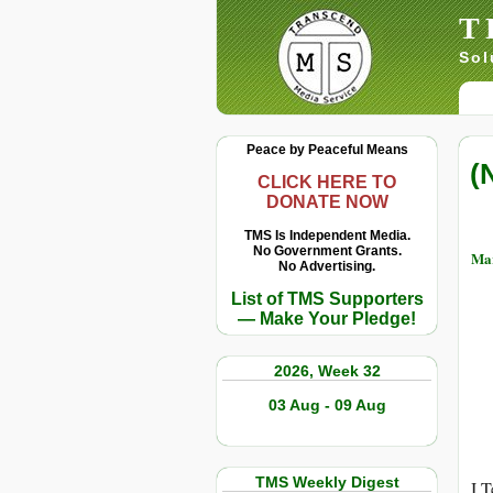
T
Sol
Peace by Peaceful Means
(
CLICK HERE TO
DONATE NOW
TMS Is Independent Media.
No Government Grants.
Mar
No Advertising.
List of TMS Supporters
— Make Your Pledge!
2026, Week 32
03 Aug - 09 Aug
TMS Weekly Digest
I T