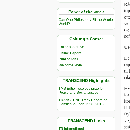
Råd
top
Paper of the week
ett
Can One Philosophy Fit the Whole
ver
World?
og 
sof
Galtung’s Corner
Ue
Editorial Archive
Online Papers
De 
Publications
rep
Welcome Note
til
ri
TRANSCEND Highlights
Hvo
TMS Edtior receives prize for
Peace and Social Justice
for
kon
TRANSCEND Track Record on
Conflict Solution 1958–2018
få 
fry
vis
TRANSCEND Links
gjø
TR International