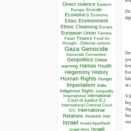
Direct violence
Eastern
Ecocide
Europe
Dr.
Economics
Economy
til
Environment
Elites
Ethnic Cleansing
Europe
European Union
Famine
Finance
Food for
Fatah
thought - Editorial cartoon
Gaza
Genocide
Det
Genocide Convention
go
Geopolitics
Global
kon
Hamas
Health
warming
hve
Hegemony
History
hån
Human Rights
Hunger
at 
Imperialism
India
Indigenous Rights
Inequality
Vil
Inspirational
International
Court of Justice ICJ
beg
International Criminal Court
Jug
International
ICC
bed
Relations
Invasion
Iran
ov
Israel
Israeli Apartheid
Israeli
Israeli Army