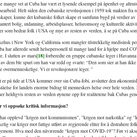
e mange vet at Cuba har vært et lysende eksempel på åpenhet og altruis
searbeid. Helt siden den cubanske revolusjonen i 1959 tok makten fra r
skaper, kunne det kubanske folket skape et samfunn bygd på verdier av s
antert bolig, utdanning, arbeidsplasser, helseomsorg og kulturelle aktivite
ter som bedrar folk i USA og mye av resten av verden, å se på Cuba som e
ehus i New York og California som mangler tilstrekkelig medisinsk pe
a har allerede sendt helsepersonell til mange land for å hjelpe med C
[18]
re. I slutten av mars
forberedte en gruppe cubanske leger i Havanna se
av dem ble spurt om han var redd og svarte: “Den som sier at han ikke 
e overmenneskelige. Vi er revolusjonære leger. ”
 er på tide at USA kommer over sin Cuba-fobi, avslutter den økonomisk
ståelse for landets enorme bidrag til menneskers helse over hele verde
er heldigvis resten av verden øynene opp for realitetene bak Cubas gen
r vi oppsøke kritisk informasjon?
har opplevd ”krigen mot kommunismen”, ”krigen mot narkotika” og ”kr
kelig var kriger mot fattige utført av regjerende eliter for å distrahere fol
emoni. Hva med den nåværende “krigen mot COVID-19”? Før vi aksepter