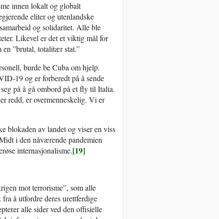
me innen lokalt og globalt
egjerende eliter og utenlandske
amarbeid og solidaritet. Alle ble
ter. Likevel er det et viktig mål for
n ”brutal, totalitær stat.”
rsonell, burde be Cuba om hjelp.
OVID-19 og er forberedt på å sende
g på å gå ombord på et fly til Italia.
er redd, er overmenneskelig. Vi er
e blokaden av landet og viser en viss
n. Midt i den nåværende pandemien
[19]
erøse internasjonalisme.
igen mot terrorisme”, som alle
k fra å utfordre deres urettferdige
er alle sider ved den offisielle