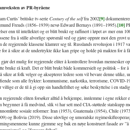
amveksten av PR-byråene
[9]
m Curtis´ britiske tv-serie
Century of the self
fra 2002
dokumenterer 
[10]
gmund Freuds (1856–1939) nevø Edward Bernays (1891–1995).
PR
elser enn til intellektet og er blitt brukt og raffinert i løpet av mer enn 
sene fra å stille alvorlige spørsmål ved og gjøre opprør mot den grovt 
 de regjerende klassene klamrer seg til. Russlands revolusjon i 1917 var
 for å sikre at de undertrykte ikke kan gripe og holde på makten for å få ti
gjør det mulig for regjerende eliter å kontrollere hvordan mennesker op
te bruke rå kraft. Det er blitt brukt både kommersielt og politisk – for 
å sikre at folk velger og aksepterer ledere som vil bevare denne ulike, ur
fiende som alle frykter: kommunisme, narkotika, terrorisme, COVID-1
 villige er de til å gi opp sin handlefrihet og søke beskyttelse i en stadig
 regjerende eliten forsøker alltid å bekjempe, innlemme i egne rekker e
 begynner å få medvind, slik vi har sett med CIA-støttede statskupp m
nnomførte sosiale reformer: Iran (1953), Guatemala (1954), Chile (197
09) og Bolivia (2019). Disse ulovlige og umoralske regimeskifteoperasjo
rningsmennene kunne gjemme seg bak en nøye konstruert fasade av ”å f
mmunisme” og ”forsvare frihet”.