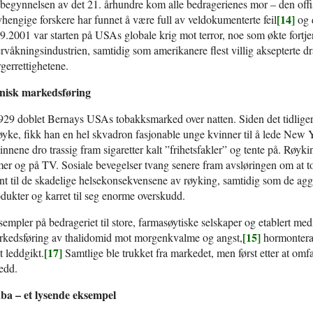
begynnelsen av det 21. århundre kom alle bedragerienes mor – den offisie
[14]
hengige forskere har funnet å være full av veldokumenterte feil
og 
9.2001 var starten på USAs globale krig mot terror, noe som økte fortjen
rvåkningsindustrien, samtidig som amerikanere flest villig aksepterte dr
gerrettighetene.
nisk markedsføring
929 doblet Bernays USAs tobakksmarked over natten. Siden det tidliger
øyke, fikk han en hel skvadron fasjonable unge kvinner til å lede New 
nnene dro trassig fram sigaretter kalt ”frihetsfakler” og tente på. Røyking
mer og på TV. Sosiale bevegelser tvang senere fram avsløringen om at t
nt til de skadelige helsekonsekvensene av røyking, samtidig som de aggr
dukter og karret til seg enorme overskudd.
empler på bedrageriet til store, farmasøytiske selskaper og etablert med
[15]
rkedsføring av thalidomid mot morgenkvalme og angst,
hormontera
[17]
 leddgikt.
Samtlige ble trukket fra markedet, men først etter at omf
edd.
ba – et lysende eksempel