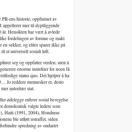
PR-ens historie, oppfunnet av
 appellerer mer til dyptliggende
100 år. Hensikten har vært å avlede
ulike fordelingen av formue og makt
 en vekker, og eliter sparer ikke på
l et universelt sosialt løft.
pfører seg og oppfatter verden, uten å
å generere enorme inntekter for noen få
ettferdige status quo. Det hjelper å ha
9… Jo reddere mennesker er, desto
 mer autoritær stat.
ller ødelegge enhver sosial bevegelse
ot demokratisk valgte ledere som
3), Haiti (1991, 2004), Honduras
nene ble utført ustraffet, siden
orhindre spredning av ondartet