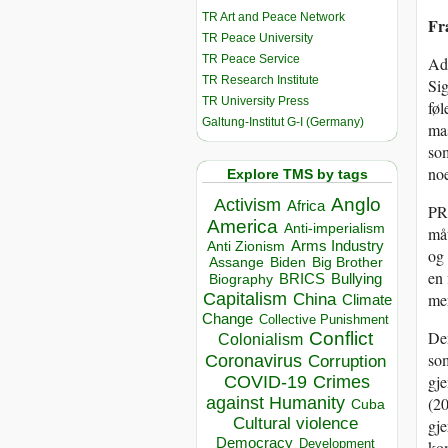
TR Art and Peace Network
Fr
TR Peace University
TR Peace Service
Ada
TR Research Institute
Si
TR University Press
føl
Galtung-Institut G-I (Germany)
mas
som
noe
Explore TMS by tags
Anglo
Activism
Africa
PR 
America
Anti-imperialism
måt
Arms Industry
Anti Zionism
og 
Biden
Big Brother
Assange
en 
BRICS
Bullying
Biography
Capitalism
mer
China
Climate
Change
Collective Punishment
Conflict
Den
Colonialism
som
Coronavirus
Corruption
gje
COVID-19
Crimes
against Humanity
(20
Cuba
Cultural violence
gje
Democracy
Development
ko