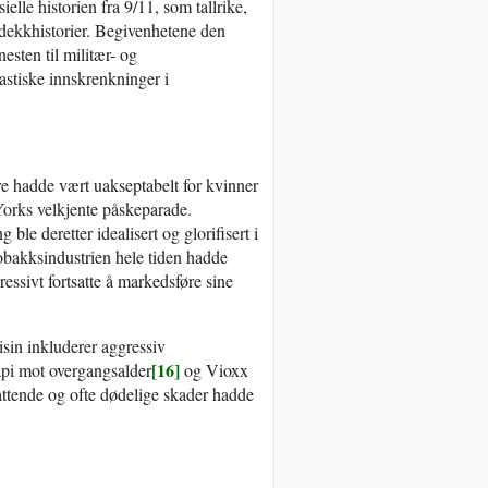
lle historien fra 9/11, som tallrike,
dekkhistorier. Begivenhetene den
esten til militær- og
astiske innskrenkninger i
e hadde vært uakseptabelt for kvinner
Yorks velkjente påskeparade.
 ble deretter idealisert og glorifisert i
obakksindustrien hele tiden hadde
essivt fortsatte å markedsføre sine
isin inkluderer aggressiv
[16]
pi mot overgangsalder
og Vioxx
attende og ofte dødelige skader hadde