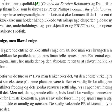
[5]
et for utenrikspolitikk
(
Council on Foreign Relations
) og Den trila
p finansfolk, som beskrevet av Peter Phillips i
Giants: the global power 
er nye investeringsmuligheter for fortsatt å øke formuen til de 1 prosent r
ktøykasse inneholder håndplukkede vitenskapelige eksperter, globale n
venstre, underholdnings- og sportskjendiser og FBI/CIAs skjulte operasj
istikerte PR-folk.
nige, men likevel enige
regjerende elitene er ikke alltid enige om alt, noe man ser i krangel
ublikanske partiledere og deres finansielle støttespillere. En sentral ege
 kapitalisme, frie markeder og den absolutte retten til at ethvert individ
kdom.
rfor vil de lure oss? Hvis man tenker over det, vil den eneste virkelig 
 å sameksistere på denne planeten være å sikre et verdig liv for alle gje
flikter fredelig og dele jordas ressurser rettferdig. Vi er åpenbart intelli
til det. Men nei, de regjerende elitene, hvis forakt for vanlige mennesk
kt for å miste kontrollen, grøsser av slike forestilling og sparer ingen utgift
jon både er umulig og uønsket. De stadig voksende PR-aktørene tilbyr en 
re det.