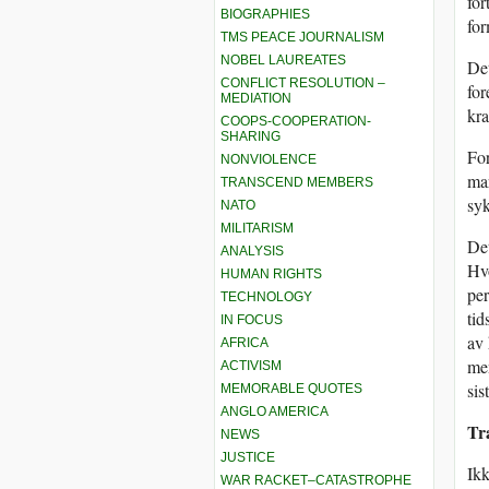
for
BIOGRAPHIES
for
TMS PEACE JOURNALISM
NOBEL LAUREATES
Det
CONFLICT RESOLUTION –
for
MEDIATION
kra
COOPS-COOPERATION-
SHARING
For
NONVIOLENCE
mar
TRANSCEND MEMBERS
syk
NATO
MILITARISM
Det
ANALYSIS
Hvo
HUMAN RIGHTS
per
TECHNOLOGY
tid
IN FOCUS
av 
AFRICA
men
ACTIVISM
sis
MEMORABLE QUOTES
ANGLO AMERICA
Tr
NEWS
JUSTICE
Ikk
WAR RACKET–CATASTROPHE