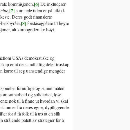
[6]
terale kommisjonen.
De inkluderer
[7]
elite
,
som hele tiden er på utkikk
ikeste. Deres godt finansierte
[8]
yhetsbyråer,
forståsegpåere til høyre
oner, alt koreografert av høyt
en mellom USAs demokratiske og
nskap er at de standhaftig deler troskap
 kan karre til seg uanstendige mengder
rasjonelle, fornuftige og sunne måten
nnom samarbeid og solidaritet, løse
gente nok til å finne ut hvordan vi skal
er stammer fra deres egne, dyptliggende
er for å få folk til å tro at en slik
strålende palett av strategier for å