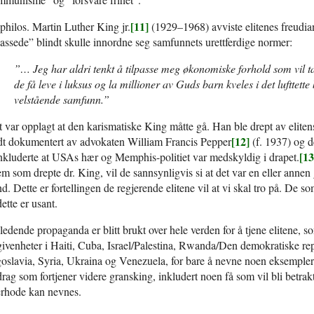
[11]
philos. Martin Luther King jr.
(1929–1968) avviste elitenes freudia
passede” blindt skulle innordne seg samfunnets urettferdige normer:
”… Jeg har aldri tenkt å tilpasse meg økonomiske forhold som vil t
de få leve i luksus og la millioner av Guds barn kveles i det lufttette
velstående samfunn.”
 var opplagt at den karismatiske King måtte gå. Han ble drept av eliten
[12]
dt dokumentert av advokaten William Francis Pepper
(f. 1937) og d
[13
kluderte at USAs hær og Memphis-politiet var medskyldig i drapet.
m som drepte dr. King, vil de sannsynligvis si at det var en eller ann
d. Dette er fortellingen de regjerende elitene vil at vi skal tro på. De
dette er usant.
ledende propaganda er blitt brukt over hele verden for å tjene elitene, so
ivenheter i Haiti, Cuba, Israel/Palestina, Rwanda/Den demokratiske 
oslavia, Syria, Ukraina og Venezuela, for bare å nevne noen eksempler
rag som fortjener videre gransking, inkludert noen få som vil bli betrakt
erhode kan nevnes.