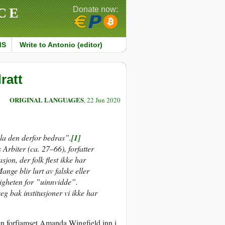
CE
Donate now:
MS
Write to Antonio (editor)
ratt
ORIGINAL LANGUAGES
, 22 Jun 2020
”la den derfor bedras”.
[1]
Arbiter (ca. 27–66), forfatter
jon, der folk flest ikke har
ange blir lurt av falske eller
ligheten for ”uinnvidde”.
g bak institusjoner vi ikke har
 forfjamset Amanda Wingfield inn i