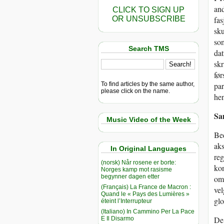
and
CLICK TO SIGN UP
OR UNSUBSCRIBE
fas
sku
som
Search TMS
dat
skr
før
To find articles by the same author,
par
please click on the name.
hen
Sa
Music Video of the Week
Bed
aks
In Original Languages
reg
(norsk) Når rosene er borte:
kon
Norges kamp mot rasisme
begynner dagen etter
omh
(Français) La France de Macron :
vel
Quand le « Pays des Lumières »
glo
éteint l’Interrupteur
(Italiano) In Cammino Per La Pace
De 
E Il Disarmo