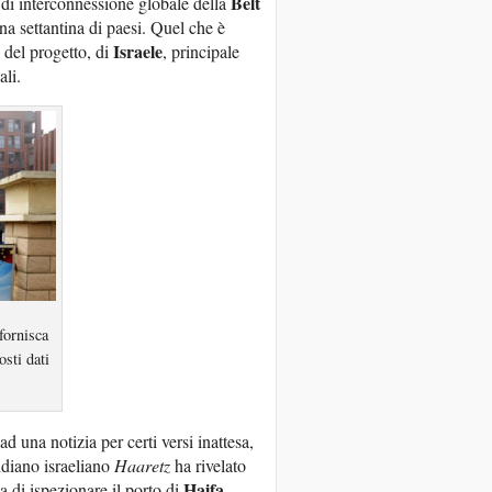
Belt
di interconnessione globale della
na settantina di paesi. Quel che è
Israele
o del progetto, di
, principale
ali.
fornisca
sti dati
 una notizia per certi versi inattesa,
otidiano israeliano
Haaretz
ha rivelato
Haifa
a di ispezionare il porto di
.