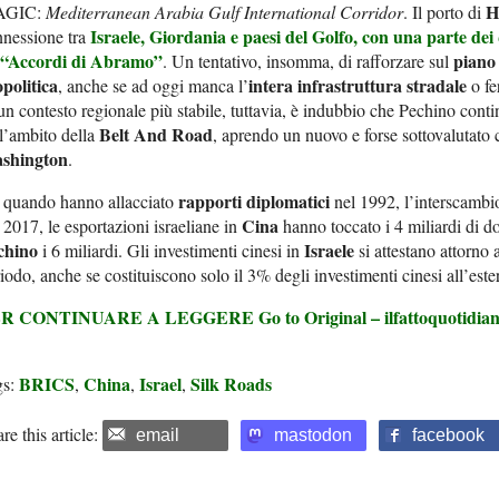
H
AGIC:
Mediterranean Arabia Gulf International Corridor
. Il porto di
Israele
,
Giordania
e paesi del Golfo, con una parte dei 
nnessione tra
i “Accordi di Abramo”
piano
. Un tentativo, insomma, di rafforzare sul
politica
intera infrastruttura stradale
, anche se ad oggi manca l’
o fe
un contesto regionale più stabile, tuttavia, è indubbio che Pechino continu
Belt And Road
l’ambito della
, aprendo un nuovo e forse sottovalutato c
shington
.
rapporti
diplomatici
 quando hanno allacciato
nel 1992, l’interscambi
Cina
 2017, le esportazioni israeliane in
hanno toccato i 4 miliardi di do
chino
Israele
i 6 miliardi. Gli investimenti cinesi in
si attestano attorno a
iodo, anche se costituiscono solo il 3% degli investimenti cinesi all’este
ER CONTINUARE A LEGGERE
Go to Original – ilfattoquotidian
BRICS
China
Israel
Silk Roads
gs:
,
,
,
re this article:
email
mastodon
facebook