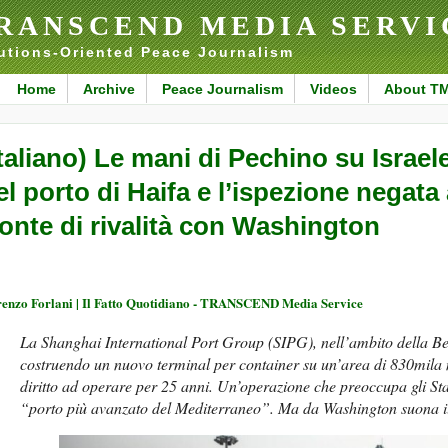
RANSCEND MEDIA SERVI
utions-Oriented Peace Journalism
Home
Archive
Peace Journalism
Videos
About T
Italiano) Le mani di Pechino su Israele:
el porto di Haifa e l’ispezione negata 
ronte di rivalità con Washington
enzo Forlani | Il Fatto Quotidiano - TRANSCEND Media Service
La Shanghai International Port Group (SIPG), nell’ambito della Bel
costruendo un nuovo terminal per container su un’area di 830mila m
diritto ad operare per 25 anni. Un’operazione che preoccupa gli Stat
“porto più avanzato del Mediterraneo”. Ma da Washington suona i