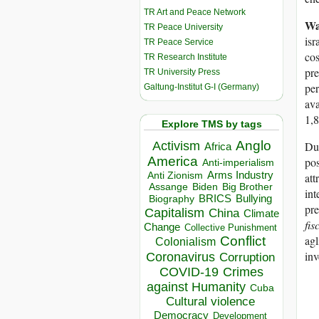
TR Art and Peace Network
Wa
TR Peace University
isr
TR Peace Service
co
TR Research Institute
pre
TR University Press
per
Galtung-Institut G-I (Germany)
av
1,8
Explore TMS by tags
Anglo
Due
Activism
Africa
America
po
Anti-imperialism
Arms Industry
att
Anti Zionism
Biden
Big Brother
Assange
int
BRICS
Bullying
Biography
pre
Capitalism
China
Climate
fis
Change
Collective Punishment
agl
Conflict
Colonialism
inv
Coronavirus
Corruption
COVID-19
Crimes
against Humanity
Cuba
Cultural violence
Democracy
Development