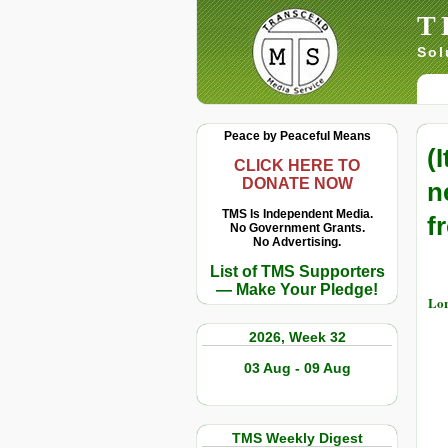
T
Sol
Peace by Peaceful Means
(
CLICK HERE TO
DONATE NOW
n
TMS Is Independent Media.
f
No Government Grants.
No Advertising.
List of TMS Supporters
— Make Your Pledge!
Lor
2026, Week 32
03 Aug - 09 Aug
TMS Weekly Digest