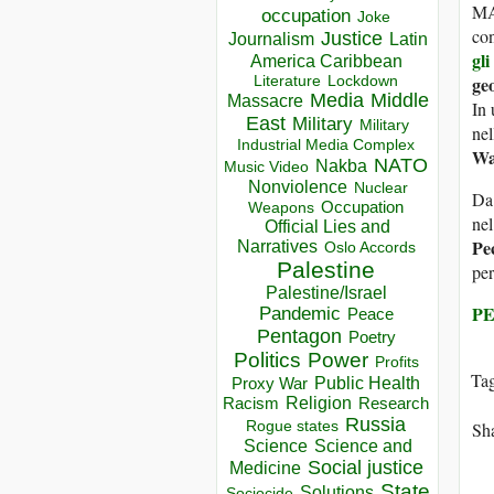
M
occupation
Joke
co
Justice
Journalism
Latin
gl
America Caribbean
geo
Lockdown
Literature
Media
Middle
Massacre
In 
East
Military
Military
nel
Industrial Media Complex
Wa
NATO
Nakba
Music Video
Nonviolence
Nuclear
Da
Occupation
Weapons
nel
Official Lies and
Pe
Narratives
Oslo Accords
Palestine
per
Palestine/Israel
P
Pandemic
Peace
Pentagon
Poetry
Politics
Power
Profits
Ta
Public Health
Proxy War
Racism
Religion
Research
Russia
Sha
Rogue states
Science
Science and
Social justice
Medicine
State
Solutions
Sociocide