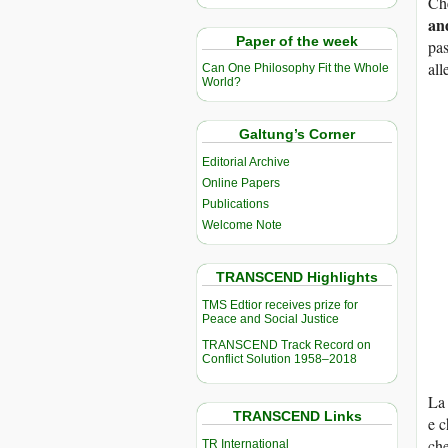
Ch
an
Paper of the week
pas
all
Can One Philosophy Fit the Whole
World?
Galtung’s Corner
Editorial Archive
Online Papers
Publications
Welcome Note
TRANSCEND Highlights
TMS Edtior receives prize for
Peace and Social Justice
TRANSCEND Track Record on
Conflict Solution 1958–2018
La 
TRANSCEND Links
e c
che
TR International