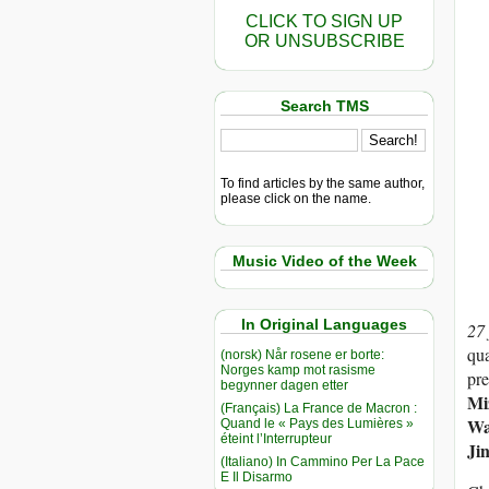
CLICK TO SIGN UP
OR UNSUBSCRIBE
Search TMS
To find articles by the same author,
please click on the name.
Music Video of the Week
In Original Languages
27
qua
(norsk) Når rosene er borte:
Norges kamp mot rasisme
pre
begynner dagen etter
Mi
(Français) La France de Macron :
Wa
Quand le « Pays des Lumières »
éteint l’Interrupteur
Ji
(Italiano) In Cammino Per La Pace
E Il Disarmo