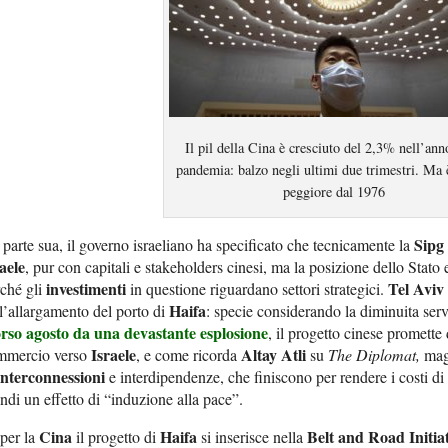
Il pil della Cina è cresciuto del 2,3% nell’ann
pandemia: balzo negli ultimi due trimestri. Ma è
peggiore dal 1976
Sipg
parte sua, il governo israeliano ha specificato che tecnicamente la
aele
, pur con capitali e stakeholders cinesi, ma la posizione dello Stato 
investimenti
Tel Aviv
ché gli
in questione riguardano settori strategici.
Haifa
l’allargamento del porto di
: specie considerando la diminuita serv
orso agosto da una
devastante
esplosione
, il progetto cinese promette
Israele
Altay Atli
mmercio verso
, e come ricorda
su
The Diplomat,
magg
interconnessioni
e interdipendenze, che finiscono per rendere i costi di 
ndi un effetto di “induzione alla pace”.
Cina
Haifa
Belt and Road Initiat
per la
il progetto di
si inserisce nella