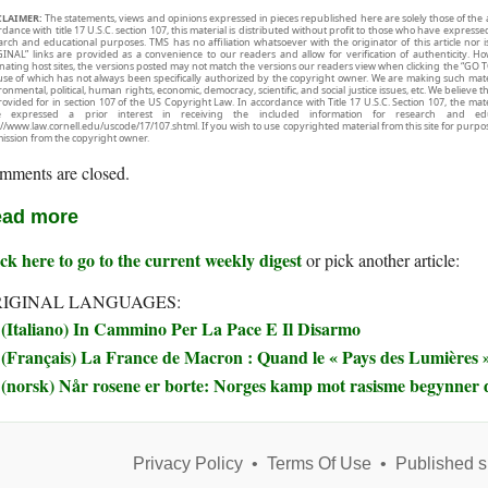
CLAIMER:
The statements, views and opinions expressed in pieces republished here are solely those of the 
rdance with title 17 U.S.C. section 107, this material is distributed without profit to those who have expresse
arch and educational purposes. TMS has no affiliation whatsoever with the originator of this article no
INAL” links are provided as a convenience to our readers and allow for verification of authenticity. H
inating host sites, the versions posted may not match the versions our readers view when clicking the “GO T
use of which has not always been specifically authorized by the copyright owner. We are making such mater
onmental, political, human rights, economic, democracy, scientific, and social justice issues, etc. We believe t
rovided for in section 107 of the US Copyright Law. In accordance with Title 17 U.S.C. Section 107, the mater
e expressed a prior interest in receiving the included information for research and ed
://www.law.cornell.edu/uscode/17/107.shtml. If you wish to use copyrighted material from this site for purpo
ission from the copyright owner.
mments are closed.
ad more
ck here to go to the current weekly digest
or pick another article:
IGINAL LANGUAGES:
(Italiano) In Cammino Per La Pace E Il Disarmo
(Français) La France de Macron : Quand le « Pays des Lumières » 
(norsk) Når rosene er borte: Norges kamp mot rasisme begynner 
Privacy Policy
•
Terms Of Use
•
Published s