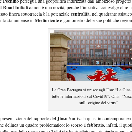
Pechino
e
persegua una geopolitica indirizzata dall’ambizioso progetto 
d Road Initiative
non è una novità, perché l’iniziativa coinvolge oltre u
centralità
sato finora sottotraccia è la potenziale
, nel quadrante asiatic
Medioriente
eato statunitense in
e goniometro delle sue politiche region
La Gran Bretagna si unisce agli Usa: “La Cina 
tutte le informazioni sul Covid19”. Oms: “Nasco
sull’ origine del virus”
Jinsa
presentazione del rapporto del
è arrivata quasi in contemporanea ad
1 febbraio
he delinea un quadro problematico: lo scorso
, infatti, il qu
Tel Aviv
 alla fine dello scorso anno
ha rigettato una richiesta american