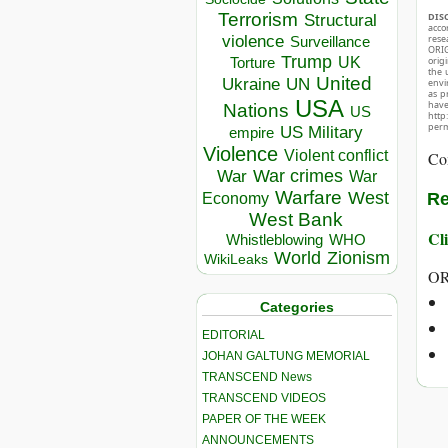
Terrorism
DIS
Structural
acco
violence
rese
Surveillance
ORIG
Trump
UK
orig
Torture
the 
United
Ukraine
UN
envir
as p
USA
hav
Nations
US
http
perm
US Military
empire
Violence
Violent conflict
Co
War crimes
War
War
Warfare
West
Re
Economy
West Bank
Cli
Whistleblowing
WHO
World
Zionism
WikiLeaks
OR
Categories
EDITORIAL
JOHAN GALTUNG MEMORIAL
TRANSCEND News
TRANSCEND VIDEOS
PAPER OF THE WEEK
ANNOUNCEMENTS