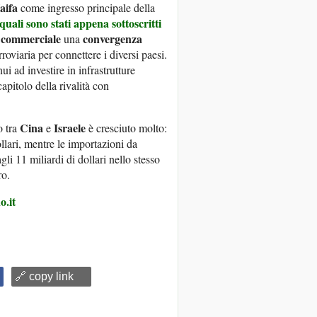
aifa
come ingresso principale della
quali sono stati appena sottoscritti
commerciale
convergenza
una
rroviaria per connettere i diversi paesi.
i ad investire in infrastrutture
apitolo della rivalità con
Cina
Israele
o tra
e
è cresciuto molto:
llari, mentre le importazioni da
gli 11 miliardi di dollari nello stesso
ro.
o.it
🔗 copy link