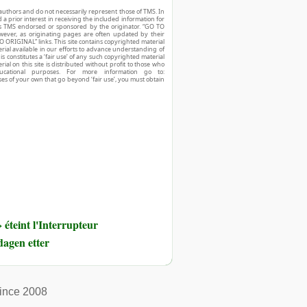
authors and do not necessarily represent those of TMS. In
d a prior interest in receiving the included information for
r is TMS endorsed or sponsored by the originator. “GO TO
owever, as originating pages are often updated by their
O ORIGINAL” links. This site contains copyrighted material
ial available in our efforts to advance understanding of
his constitutes a ‘fair use’ of any such copyrighted material
ial on this site is distributed without profit to those who
ucational purposes. For more information go to:
ses of your own that go beyond ‘fair use’, you must obtain
éteint l'Interrupteur
dagen etter
ince 2008