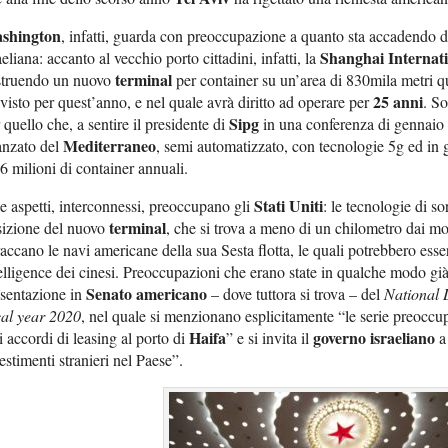
shington
, infatti, guarda con preoccupazione a quanto sta accadendo da
Shanghai Internat
aeliana: accanto al vecchio porto cittadini, infatti, la
terminal
struendo un nuovo
per container su un’area di 830mila metri qu
25 anni
visto per quest’anno, e nel quale avrà diritto ad operare per
. So
Sipg
 quello che, a sentire il presidente di
in una conferenza di gennaio
Mediterraneo
anzato del
, semi automatizzato, con tecnologie 5g ed in g
6 milioni di container annuali.
Stati Uniti
 aspetti, interconnessi, preoccupano gli
: le tecnologie di s
terminal
sizione del nuovo
, che si trova a meno di un chilometro dai mo
raccano le navi americane della sua Sesta flotta, le quali potrebbero esser
elligence dei cinesi. Preoccupazioni che erano state in qualche modo già
Senato americano
sentazione in
– dove tuttora si trova – del
National 
cal year 2020
, nel quale si menzionano esplicitamente “le serie preoccup
Haifa
governo israeliano
i accordi di leasing al porto di
” e si invita il
a 
estimenti stranieri nel Paese”.