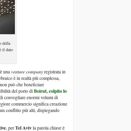
o della
 il dato
è una
venture company
registrata in
ebraico è in realtà più complessa,
non può che beneficiare
Beirut
, colpito lo
ibilità del porto di
 di convogliare enormi volumi di
iore commercio significa creazione
un conflitto più alti, dispiegando
ive
Tel Aviv
, per
la parola chiave è