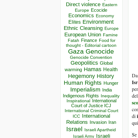
Direct violence
Eastern
Ecocide
Europe
Economics
Economy
Environment
Elites
Ethnic Cleansing
Europe
European Union
Famine
Finance
Food for
Fatah
thought - Editorial cartoon
Gaza
Genocide
Genocide Convention
Geopolitics
Global
Hamas
Health
warming
Da 
Hegemony
History
Isr
Human Rights
Hunger
per
Imperialism
India
del
Indigenous Rights
Inequality
Inspirational
International
sc
Court of Justice ICJ
co
International Criminal Court
di
International
ICC
Relations
qui
Invasion
Iran
Israel
Israeli Apartheid
Se 
Israeli
Israeli Army