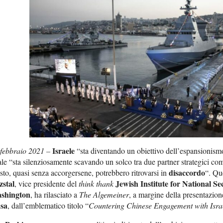
Israele
 febbraio 2021 –
“sta diventando un obiettivo dell’espansionis
le “sta silenziosamente scavando un solco tra due partner strategici c
disaccordo
sto, quasi senza accorgersene, potrebbero ritrovarsi in
“. Qu
zstal
Jewish Institute for National S
, vice presidente del
think thank
shington
, ha rilasciato a
The Algemeiner
, a margine della presentazione
nsa
, dall’emblematico titolo “
Countering Chinese Engagement with Isra