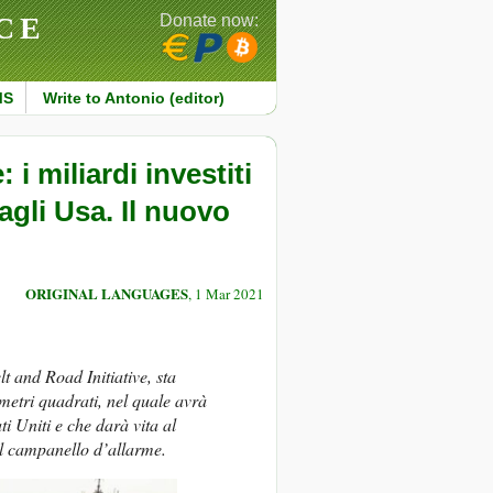
CE
Donate now:
MS
Write to Antonio (editor)
 i miliardi investiti
agli Usa. Il nuovo
ORIGINAL LANGUAGES
, 1 Mar 2021
t and Road Initiative, sta
etri quadrati, nel quale avrà
i Uniti e che darà vita al
l campanello d’allarme.