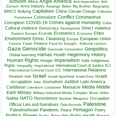
Anglo America
Activism
Africa
Anti-imperialism
Anti
Arms Industry
Biden
Big Brother
Zionism
Assange
Biography
Capitalism
China
BRICS
Climate Change
Bullying
Collective
Conflict
Coronavirus
Colonialism
Punishment
COVID-19
Crimes against Humanity
Corruption
Cuba
Direct violence
Cultural violence
Democracy
Development
Economics
Elites
Ecocide
Economy
Eastern Europe
Environment
European Union
Ethnic Cleansing
Europe
Finance
Food for thought - Editorial cartoon
Famine
Fatah
Gaza
Genocide
Geopolitics
Genocide Convention
Hegemony
Hamas
History
Health
Global warming
Human Rights
Imperialism
Indigenous
Hunger
India
Rights
Inspirational
International Court of Justice ICJ
Inequality
International Relations
International Criminal Court ICC
Israel
Israeli
Invasion
Iran
Israeli Apartheid
Israeli Army
occupation
Justice
Journalism
Latin America
Joke
Media
Middle
Caribbean
Massacre
Lockdown
Literature
East
Military
Military Industrial Media Complex
Music Video
NATO
Nakba
Nonviolence
Occupation
Nuclear Weapons
Palestine
Official Lies and Narratives
Oslo Accords
Pentagon
Pandemic
Palestine/Israel
Peace
Poetry
Politics
Power
Public Health
Proxy War
Racism
Profits