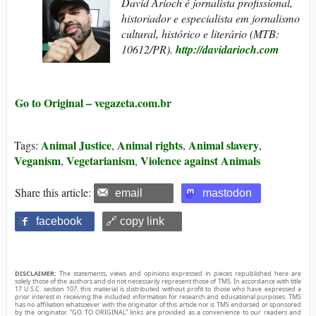
David Arioch é jornalista profissional,
historiador e especialista em jornalismo
cultural, histórico e literário
(MTB:
10612/PR).
http://davidarioch.com
Go to Original – vegazeta.com.br
Animal Justice
Animal rights
Animal slavery
Tags:
,
,
,
Veganism
Vegetarianism
Violence against Animals
,
,
Share this article:
email
mastodon
facebook
🔗 copy link
DISCLAIMER:
The statements, views and opinions expressed in pieces republished here are
solely those of the authors and do not necessarily represent those of TMS. In accordance with title
17 U.S.C. section 107, this material is distributed without profit to those who have expressed a
prior interest in receiving the included information for research and educational purposes. TMS
has no affiliation whatsoever with the originator of this article nor is TMS endorsed or sponsored
by the originator. “GO TO ORIGINAL” links are provided as a convenience to our readers and