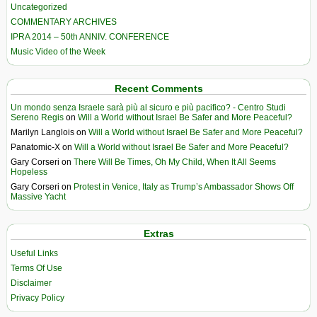
Uncategorized
COMMENTARY ARCHIVES
IPRA 2014 – 50th ANNIV. CONFERENCE
Music Video of the Week
Recent Comments
Un mondo senza Israele sarà più al sicuro e più pacifico? - Centro Studi
Sereno Regis
on
Will a World without Israel Be Safer and More Peaceful?
Marilyn Langlois
on
Will a World without Israel Be Safer and More Peaceful?
Panatomic-X
on
Will a World without Israel Be Safer and More Peaceful?
Gary Corseri
on
There Will Be Times, Oh My Child, When It All Seems
Hopeless
Gary Corseri
on
Protest in Venice, Italy as Trump’s Ambassador Shows Off
Massive Yacht
Extras
Useful Links
Terms Of Use
Disclaimer
Privacy Policy