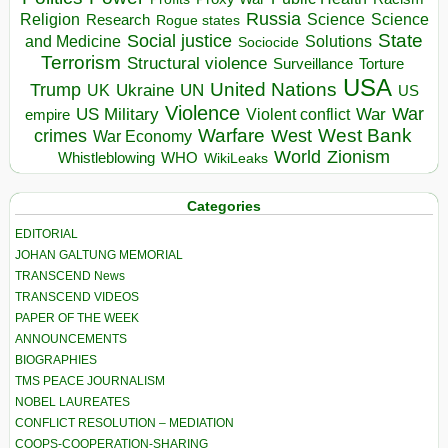
Russia
Religion
Science
Science
Research
Rogue states
State
Social justice
Solutions
and Medicine
Sociocide
Terrorism
Structural violence
Torture
Surveillance
USA
United Nations
Trump
Ukraine
UK
UN
US
Violence
War
US Military
War
empire
Violent conflict
Warfare
West Bank
crimes
West
War Economy
World
Zionism
Whistleblowing
WHO
WikiLeaks
Categories
EDITORIAL
JOHAN GALTUNG MEMORIAL
TRANSCEND News
TRANSCEND VIDEOS
PAPER OF THE WEEK
ANNOUNCEMENTS
BIOGRAPHIES
TMS PEACE JOURNALISM
NOBEL LAUREATES
CONFLICT RESOLUTION – MEDIATION
COOPS-COOPERATION-SHARING