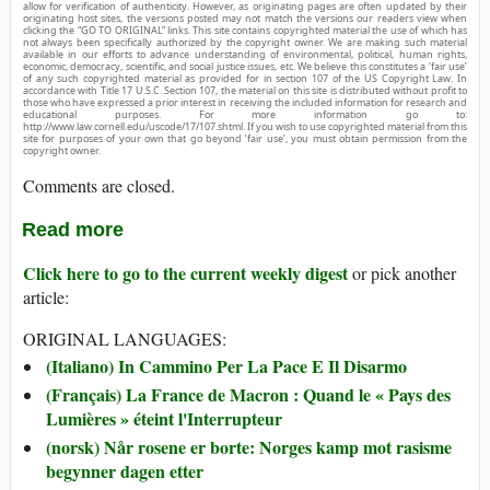
allow for verification of authenticity. However, as originating pages are often updated by their
originating host sites, the versions posted may not match the versions our readers view when
clicking the “GO TO ORIGINAL” links. This site contains copyrighted material the use of which has
not always been specifically authorized by the copyright owner. We are making such material
available in our efforts to advance understanding of environmental, political, human rights,
economic, democracy, scientific, and social justice issues, etc. We believe this constitutes a ‘fair use’
of any such copyrighted material as provided for in section 107 of the US Copyright Law. In
accordance with Title 17 U.S.C. Section 107, the material on this site is distributed without profit to
those who have expressed a prior interest in receiving the included information for research and
educational purposes. For more information go to:
http://www.law.cornell.edu/uscode/17/107.shtml. If you wish to use copyrighted material from this
site for purposes of your own that go beyond ‘fair use’, you must obtain permission from the
copyright owner.
Comments are closed.
Read more
Click here to go to the current weekly digest
or pick another
article:
ORIGINAL LANGUAGES:
(Italiano) In Cammino Per La Pace E Il Disarmo
(Français) La France de Macron : Quand le « Pays des
Lumières » éteint l'Interrupteur
(norsk) Når rosene er borte: Norges kamp mot rasisme
begynner dagen etter