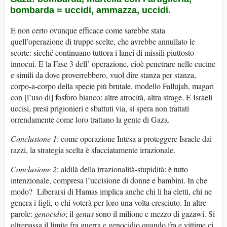
bombarda = uccidi, ammazza, uccidi.
E non certo ovunque efficace come sarebbe stata
quell’operazione di truppe scelte, che avrebbe annullato le
scorte: sicché continuano tuttora i lanci di missili piuttosto
innocui. E la Fase 3 dell’ operazione, cioè penetrare nelle cucine
e simili da dove proverrebbero, vuol dire stanza per stanza,
corpo-a-corpo della specie più brutale, modello Fallujah, magari
con [l’uso di] fosforo bianco: altre atrocità, altra strage. E Israeli
uccisi, presi prigionieri e sbattuti via, si spera non trattati
orrendamente come loro trattano la gente di Gaza.
Conclusione 1
: come operazione Intesa a proteggere Israele dai
razzi, la strategia scelta è sfacciatamente irrazionale.
Conclusione 2
: aldilà della irrazionalità-stupidità: è tutto
intenzionale, compresa l’uccisione di donne e bambini. In che
modo? Liberarsi di Hamas implica anche chi li ha eletti, chi ne
genera i figli, o chi voterà per loro una volta cresciuto. In altre
parole:
genocidio
; il
genus
sono il milione e mezzo di gazawi. Si
oltrepassa il limite fra guerra e genocidio quando fra e vittime ci