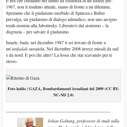
E noi che crediamo nel diritto all’esistenza di un Israele pre-
1967, non il risultato attuale, siamo di fronte a un dilemma.
Speriamo che il giudaismo morbido di Spinoza e Buber
prevalga, un giudaismo di dialogo talmudico, non uno arcigno
torah-sionista alla Jabotinsky. Liberatevi dal sionismo – la
disgrazia – per salvare il giudaismo.
Israele, bada: nel dicembre 1987 ti sei trovato di fronte a
un’
intifadah
sassaiola. Nel dicembre 2008 invece missili da sud
e da nord. E poi che altro? La fossa che stai scavando per te
stesso.
Foto koldo | GAZA, Bombardamenti israeliani del 2009 (CC BY-
NC-ND 2.0)
______________________________________________
Johan Galtung, professore di studi sulla
pace, Dr. hc mult, è il fondatore della