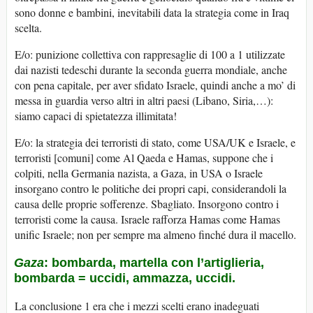
sono donne e bambini, inevitabili data la strategia come in Iraq
scelta.
E/o: punizione collettiva con rappresaglie di 100 a 1 utilizzate
dai nazisti tedeschi durante la seconda guerra mondiale, anche
con pena capitale, per aver sfidato Israele, quindi anche a mo’ di
messa in guardia verso altri in altri paesi (Libano, Siria,…):
siamo capaci di spietatezza illimitata!
E/o: la strategia dei terroristi di stato, come USA/UK e Israele, e
terroristi [comuni] come Al Qaeda e Hamas, suppone che i
colpiti, nella Germania nazista, a Gaza, in USA o Israele
insorgano contro le politiche dei propri capi, considerandoli la
causa delle proprie sofferenze. Sbagliato. Insorgono contro i
terroristi come la causa. Israele rafforza Hamas come Hamas
unific Israele; non per sempre ma almeno finché dura il macello.
Gaza
: bombarda, martella con l’artiglieria,
bombarda = uccidi, ammazza, uccidi.
La conclusione 1 era che i mezzi scelti erano inadeguati