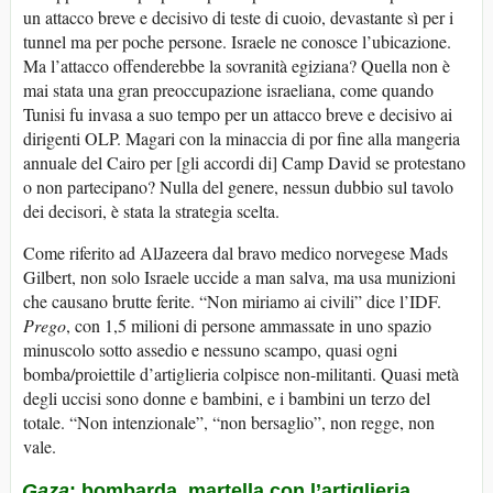
un attacco breve e decisivo di teste di cuoio, devastante sì per i
tunnel ma per poche persone. Israele ne conosce l’ubicazione.
Ma l’attacco offenderebbe la sovranità egiziana? Quella non è
mai stata una gran preoccupazione israeliana, come quando
Tunisi fu invasa a suo tempo per un attacco breve e decisivo ai
dirigenti OLP. Magari con la minaccia di por fine alla mangeria
annuale del Cairo per [gli accordi di] Camp David se protestano
o non partecipano? Nulla del genere, nessun dubbio sul tavolo
dei decisori, è stata la strategia scelta.
Come riferito ad AlJazeera dal bravo medico norvegese Mads
Gilbert, non solo Israele uccide a man salva, ma usa munizioni
che causano brutte ferite. “Non miriamo ai civili” dice l’IDF.
Prego
, con 1,5 milioni di persone ammassate in uno spazio
minuscolo sotto assedio e nessuno scampo, quasi ogni
bomba/proiettile d’artiglieria colpisce non-militanti. Quasi metà
degli uccisi sono donne e bambini, e i bambini un terzo del
totale. “Non intenzionale”, “non bersaglio”, non regge, non
vale.
Gaza
: bombarda, martella con l’artiglieria,