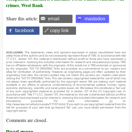
crimes
West Bank
,
Share this article:
email
mastodon
facebook
🔗 copy link
DISCLAIMER:
The statements, views and opinions expressed in pieces republished here are
solely those of the authors and do not necessarily represent those of TMS. In accordance with title
17 U.S.C. section 107, this material is distributed without profit to those who have expressed a
prior interest in receiving the included information for research and educational purposes. TMS
has no affiliation whatsoever with the originator of this article nor is TMS endorsed or sponsored
by the originator. “GO TO ORIGINAL” links are provided as a convenience to our readers and
allow for verification of authenticity. However, as originating pages are often updated by their
originating host sites, the versions posted may not match the versions our readers view when
clicking the “GO TO ORIGINAL” links. This site contains copyrighted material the use of which has
not always been specifically authorized by the copyright owner. We are making such material
available in our efforts to advance understanding of environmental, political, human rights,
economic, democracy, scientific, and social justice issues, etc. We believe this constitutes a ‘fair use’
of any such copyrighted material as provided for in section 107 of the US Copyright Law. In
accordance with Title 17 U.S.C. Section 107, the material on this site is distributed without profit to
those who have expressed a prior interest in receiving the included information for research and
educational purposes. For more information go to:
http://www.law.cornell.edu/uscode/17/107.shtml. If you wish to use copyrighted material from this
site for purposes of your own that go beyond ‘fair use’, you must obtain permission from the
copyright owner.
Comments are closed.
Read more