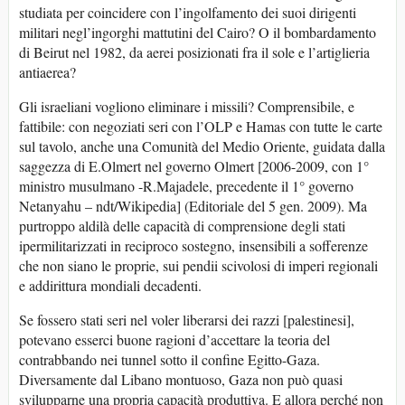
studiata per coincidere con l’ingolfamento dei suoi dirigenti
militari negl’ingorghi mattutini del Cairo? O il bombardamento
di Beirut nel 1982, da aerei posizionati fra il sole e l’artiglieria
antiaerea?
Gli israeliani vogliono eliminare i missili? Comprensibile, e
fattibile: con negoziati seri con l’OLP e Hamas con tutte le carte
sul tavolo, anche una Comunità del Medio Oriente, guidata dalla
saggezza di E.Olmert nel governo Olmert [2006-2009, con 1°
ministro musulmano -R.Majadele, precedente il 1° governo
Netanyahu – ndt/Wikipedia] (Editoriale del 5 gen. 2009). Ma
purtroppo aldilà delle capacità di comprensione degli stati
ipermilitarizzati in reciproco sostegno, insensibili a sofferenze
che non siano le proprie, sui pendii scivolosi di imperi regionali
e addirittura mondiali decadenti.
Se fossero stati seri nel voler liberarsi dei razzi [palestinesi],
potevano esserci buone ragioni d’accettare la teoria del
contrabbando nei tunnel sotto il confine Egitto-Gaza.
Diversamente dal Libano montuoso, Gaza non può quasi
svilupparne una propria capacità produttiva. E allora perché non