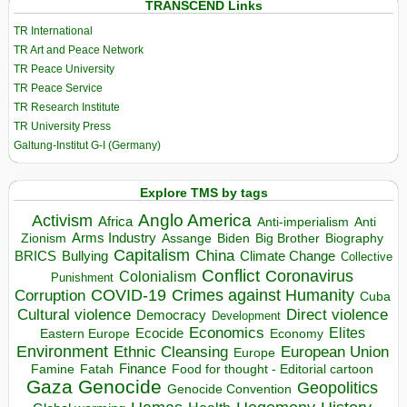
TRANSCEND Links
TR International
TR Art and Peace Network
TR Peace University
TR Peace Service
TR Research Institute
TR University Press
Galtung-Institut G-I (Germany)
Explore TMS by tags
Anglo America
Activism
Africa
Anti-imperialism
Anti
Arms Industry
Biden
Big Brother
Zionism
Assange
Biography
Capitalism
China
BRICS
Climate Change
Bullying
Collective
Conflict
Coronavirus
Colonialism
Punishment
COVID-19
Crimes against Humanity
Corruption
Cuba
Direct violence
Cultural violence
Democracy
Development
Economics
Elites
Ecocide
Economy
Eastern Europe
Environment
European Union
Ethnic Cleansing
Europe
Finance
Food for thought - Editorial cartoon
Famine
Fatah
Gaza
Genocide
Geopolitics
Genocide Convention