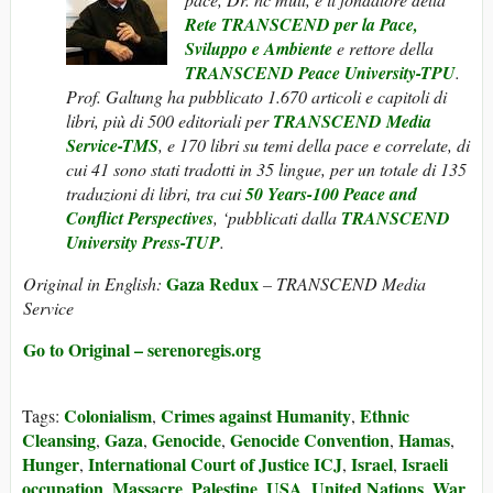
Rete TRANSCEND per la Pace,
Sviluppo e Ambiente
e rettore della
TRANSCEND Peace University-TPU
.
Prof. Galtung ha pubblicato 1.670 articoli e capitoli di
libri, più di 500 editoriali per
TRANSCEND Media
Service-TMS
, e 170 libri su temi della pace e correlate, di
cui 41 sono stati tradotti in 35 lingue, per un totale di 135
traduzioni di libri, tra cui
50 Years-100 Peace and
Conflict Perspectives
, ‘pubblicati dalla
TRANSCEND
University Press-TUP
.
Gaza Redux
Original in English:
– TRANSCEND Media
Service
Go to Original – serenoregis.org
Colonialism
Crimes against Humanity
Ethnic
Tags:
,
,
Cleansing
Gaza
Genocide
Genocide Convention
Hamas
,
,
,
,
,
Hunger
International Court of Justice ICJ
Israel
Israeli
,
,
,
occupation
Massacre
Palestine
USA
United Nations
War
,
,
,
,
,