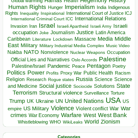
Hegemony
Hamas
History
Health
Global warming
Human Rights
Imperialism
Indigenous
Hunger
India
Rights
Inspirational
International Court of Justice ICJ
Inequality
International Relations
International Criminal Court ICC
Israel
Israeli
Invasion
Iran
Israeli Apartheid
Israeli Army
occupation
Justice
Journalism
Latin America
Joke
Media
Middle
Caribbean
Massacre
Lockdown
Literature
East
Military
Military Industrial Media Complex
Music Video
NATO
Nakba
Nonviolence
Occupation
Nuclear Weapons
Palestine
Official Lies and Narratives
Oslo Accords
Pentagon
Pandemic
Palestine/Israel
Peace
Poetry
Politics
Power
Public Health
Proxy War
Racism
Profits
Russia
Religion
Science
Science
Research
Rogue states
State
Social justice
Solutions
and Medicine
Sociocide
Terrorism
Structural violence
Torture
Surveillance
USA
United Nations
Trump
Ukraine
UK
UN
US
Violence
War
US Military
War
empire
Violent conflict
Warfare
West Bank
crimes
West
War Economy
World
Zionism
Whistleblowing
WHO
WikiLeaks
Categories