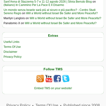
Sant’Anna di Stazzema 5-7 e 11-12 agosto 2026 | Silvia Berruto Blog
on
(Italiano) In Cammino Per La Pace E Il Disarmo
Un mondo senza Israele sarà più al sicuro e più pacifico? - Centro Studi
Sereno Regis
on
Will a World without Israel Be Safer and More Peaceful?
Marilyn Langlois
on
Will a World without Israel Be Safer and More Peaceful?
Panatomic-X
on
Will a World without Israel Be Safer and More Peaceful?
Extras
Useful Links
Terms Of Use
Disclaimer
Privacy Policy
Follow TMS
Embed TMS on your website!
Privacy Policy
•
Terms Of Use
•
Published since 2008