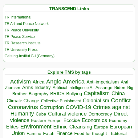
TRANSCEND Links
TR International
TR Art and Peace Network
TR Peace University
TR Peace Service
TR Research Institute
TR University Press
Galtung-Institut G-I (Germany)
Explore TMS by tags
Anglo America
Activism
Africa
Anti-imperialism
Anti
Arms Industry
Biden
Big
Zionism
Artificial Intelligence AI
Assange
Capitalism
China
BRICS
Brother
Bullying
Biography
Conflict
Climate Change
Colonialism
Collective Punishment
Coronavirus
COVID-19
Crimes against
Corruption
Humanity
Direct
Cultural violence
Democracy
Cuba
violence
Economics
Ecocide
Economy
Eastern Europe
Environment
European
Elites
Ethnic Cleansing
Europe
Union
Finance
Food for thought - Editorial
Famine
Fatah