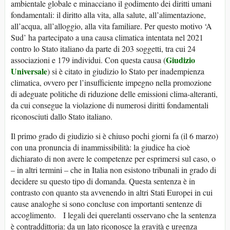
ambientale globale e minacciano il godimento dei diritti umani
fondamentali: il diritto alla vita, alla salute, all’alimentazione,
all’acqua, all’alloggio, alla vita familiare. Per questo motivo ‘A
Sud’ ha partecipato a una causa climatica intentata nel 2021
contro lo Stato italiano da parte di 203 soggetti, tra cui 24
Giudizio
associazioni e 179 individui. Con questa causa (
Universale
) si è citato in giudizio lo Stato per inadempienza
climatica, ovvero per l’insufficiente impegno nella promozione
di adeguate politiche di riduzione delle emissioni clima-alteranti,
da cui consegue la violazione di numerosi diritti fondamentali
riconosciuti dallo Stato italiano.
Il primo grado di giudizio si è chiuso pochi giorni fa (il 6 marzo)
con una pronuncia di inammissibilità: la giudice ha cioè
dichiarato di non avere le competenze per esprimersi sul caso, o
– in altri termini – che in Italia non esistono tribunali in grado di
decidere su questo tipo di domanda. Questa sentenza è in
contrasto con quanto sta avvenendo in altri Stati Europei in cui
cause analoghe si sono concluse con importanti sentenze di
accoglimento. I legali dei querelanti osservano che la sentenza
è contraddittoria: da un lato riconosce la gravità e urgenza