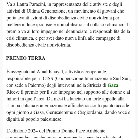
Va a Laura Paracini, in rappresentanza delle attiviste e degli
attivisti di Ultima Generazione, un movimento di giovani che
porta avanti azioni di disobbedienza civile nonviolenta per
mettere in luce ipocrisie e immobilismo sul collasso climatico. Il
premio va al loro impegno nel denunciare le responsabilità della
crisi climatica, e per aver dato nuova linfa alle campagne di
disobbedienza civile nonviolenta.
PREMIO TERRA
È assegnato ad Amal Khayal, attivista e cooperante,
responsabile per il CISS (Cooperazione Internazionale Sud Sud,
Gaza
con sede a Palermo) degli interventi nella Striscia di
.
Riceve il premio per il suo impegno nel supporto alle donne e ai
minori in quell’area. Da mesi ha lanciato un forte appello alla
stampa italiana e internazionale affinché racconti quanto accade
ogni giorno a Gaza, Gerusalemme e Cisgiordania, dando voce e
dignità al popolo palestinese.
L’edizione 2024 del Premio Donne Pace Ambiente
comprendeva anche un riconoscimento speciale dedicato al