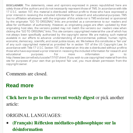
DISCLAIMER:
The statements, views and opinions expressed in pieces republished here are
solely those of the authors and do not necessarily represent those of TMS. In accordance with title
17 U.S.C. section 107, this material is distributed without profit to those who have expressed a
prior interest in receiving the included information for research and educational purposes. TMS
has no affiliation whatsoever with the originator of this article nor is TMS endorsed or sponsored
by the originator. “GO TO ORIGINAL” links are provided as a convenience to our readers and
allow for verification of authenticity. However, as originating pages are often updated by their
originating host sites, the versions posted may not match the versions our readers view when
clicking the “GO TO ORIGINAL” links. This site contains copyrighted material the use of which has
not always been specifically authorized by the copyright owner. We are making such material
available in our efforts to advance understanding of environmental, political, human rights,
economic, democracy, scientific, and social justice issues, etc. We believe this constitutes a ‘fair use’
of any such copyrighted material as provided for in section 107 of the US Copyright Law. In
accordance with Title 17 U.S.C. Section 107, the material on this site is distributed without profit to
those who have expressed a prior interest in receiving the included information for research and
educational purposes. For more information go to:
http://www.law.cornell.edu/uscode/17/107.shtml. If you wish to use copyrighted material from this
site for purposes of your own that go beyond ‘fair use’, you must obtain permission from the
copyright owner.
Comments are closed.
Read more
Click here to go to the current weekly digest
or pick another
article:
ORIGINAL LANGUAGES:
(Français) Réflexion médiatico-philosophique sur la
désinformation