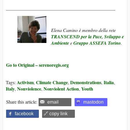
_______________________________________________
Elena Camino è membro della rete
TRANSCEND per la Pace, Sviluppo e
Ambiente
e
Gruppo ASSEFA Torino
.
Go to Original – serenoregis.org
Activism
Climate Change
Demonstrations
Italia
Tags:
,
,
,
,
Italy
Nonviolence
Nonviolent Action
Youth
,
,
,
Share this article:
email
mastodon
facebook
🔗 copy link