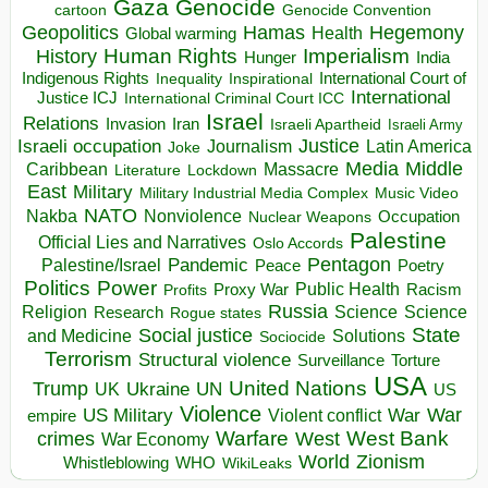
Gaza
Genocide
cartoon
Genocide Convention
Hegemony
Geopolitics
Hamas
Health
Global warming
Human Rights
Imperialism
History
Hunger
India
Indigenous Rights
Inspirational
International Court of
Inequality
International
Justice ICJ
International Criminal Court ICC
Israel
Relations
Invasion
Iran
Israeli Apartheid
Israeli Army
Israeli occupation
Justice
Journalism
Latin America
Joke
Media
Middle
Caribbean
Massacre
Lockdown
Literature
East
Military
Military Industrial Media Complex
Music Video
NATO
Nakba
Nonviolence
Occupation
Nuclear Weapons
Palestine
Official Lies and Narratives
Oslo Accords
Pentagon
Pandemic
Palestine/Israel
Peace
Poetry
Politics
Power
Public Health
Proxy War
Racism
Profits
Russia
Religion
Science
Science
Research
Rogue states
State
Social justice
Solutions
and Medicine
Sociocide
Terrorism
Structural violence
Torture
Surveillance
USA
United Nations
Trump
Ukraine
UK
UN
US
Violence
War
US Military
War
empire
Violent conflict
Warfare
West Bank
crimes
West
War Economy
World
Zionism
Whistleblowing
WHO
WikiLeaks