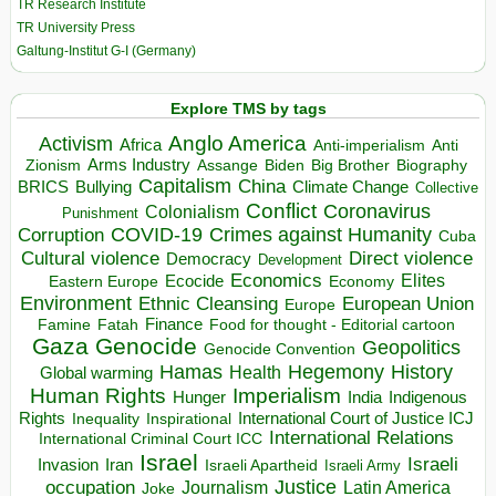
TR Research Institute
TR University Press
Galtung-Institut G-I (Germany)
Explore TMS by tags
Anglo America
Activism
Africa
Anti-imperialism
Anti
Arms Industry
Biden
Big Brother
Zionism
Assange
Biography
Capitalism
China
BRICS
Climate Change
Bullying
Collective
Conflict
Coronavirus
Colonialism
Punishment
COVID-19
Crimes against Humanity
Corruption
Cuba
Direct violence
Cultural violence
Democracy
Development
Economics
Elites
Ecocide
Economy
Eastern Europe
Environment
European Union
Ethnic Cleansing
Europe
Finance
Food for thought - Editorial cartoon
Famine
Fatah
Gaza
Genocide
Geopolitics
Genocide Convention
Hegemony
Hamas
History
Health
Global warming
Human Rights
Imperialism
Indigenous
Hunger
India
Rights
Inspirational
International Court of Justice ICJ
Inequality
International Relations
International Criminal Court ICC
Israel
Israeli
Invasion
Iran
Israeli Apartheid
Israeli Army
occupation
Justice
Journalism
Latin America
Joke