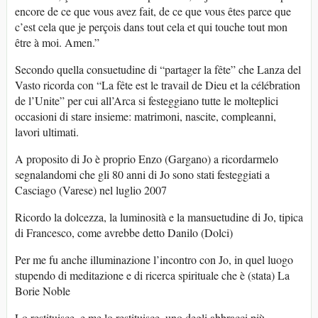
encore de ce que vous avez fait, de ce que vous êtes parce que
c’est cela que je perçois dans tout cela et qui touche tout mon
être à moi. Amen.”
Secondo quella consuetudine di “partager la fête” che Lanza del
Vasto ricorda con “La fête est le travail de Dieu et la célébration
de l’Unite” per cui all’Arca si festeggiano tutte le molteplici
occasioni di stare insieme: matrimoni, nascite, compleanni,
lavori ultimati.
A proposito di Jo è proprio Enzo (Gargano) a ricordarmelo
segnalandomi che gli 80 anni di Jo sono stati festeggiati a
Casciago (Varese) nel luglio 2007
Ricordo la dolcezza, la luminosità e la mansuetudine di Jo, tipica
di Francesco, come avrebbe detto Danilo (Dolci)
Per me fu anche illuminazione l’incontro con Jo, in quel luogo
stupendo di meditazione e di ricerca spirituale che è (stata) La
Borie Noble
Lo restituisce, e me lo restituisce, uno degli abbracci più