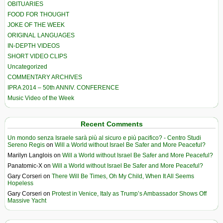
OBITUARIES
FOOD FOR THOUGHT
JOKE OF THE WEEK
ORIGINAL LANGUAGES
IN-DEPTH VIDEOS
SHORT VIDEO CLIPS
Uncategorized
COMMENTARY ARCHIVES
IPRA 2014 – 50th ANNIV. CONFERENCE
Music Video of the Week
Recent Comments
Un mondo senza Israele sarà più al sicuro e più pacifico? - Centro Studi
Sereno Regis
on
Will a World without Israel Be Safer and More Peaceful?
Marilyn Langlois
on
Will a World without Israel Be Safer and More Peaceful?
Panatomic-X
on
Will a World without Israel Be Safer and More Peaceful?
Gary Corseri
on
There Will Be Times, Oh My Child, When It All Seems
Hopeless
Gary Corseri
on
Protest in Venice, Italy as Trump’s Ambassador Shows Off
Massive Yacht