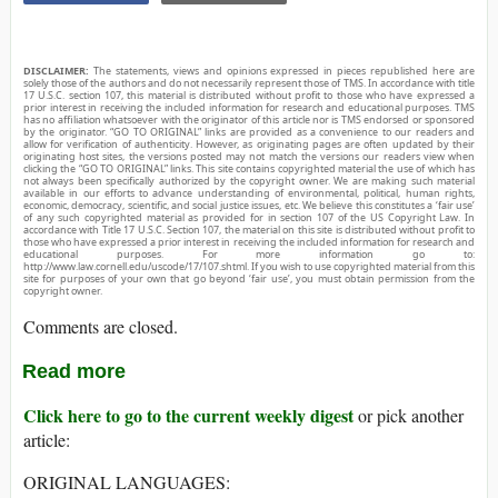
DISCLAIMER:
The statements, views and opinions expressed in pieces republished here are
solely those of the authors and do not necessarily represent those of TMS. In accordance with title
17 U.S.C. section 107, this material is distributed without profit to those who have expressed a
prior interest in receiving the included information for research and educational purposes. TMS
has no affiliation whatsoever with the originator of this article nor is TMS endorsed or sponsored
by the originator. “GO TO ORIGINAL” links are provided as a convenience to our readers and
allow for verification of authenticity. However, as originating pages are often updated by their
originating host sites, the versions posted may not match the versions our readers view when
clicking the “GO TO ORIGINAL” links. This site contains copyrighted material the use of which has
not always been specifically authorized by the copyright owner. We are making such material
available in our efforts to advance understanding of environmental, political, human rights,
economic, democracy, scientific, and social justice issues, etc. We believe this constitutes a ‘fair use’
of any such copyrighted material as provided for in section 107 of the US Copyright Law. In
accordance with Title 17 U.S.C. Section 107, the material on this site is distributed without profit to
those who have expressed a prior interest in receiving the included information for research and
educational purposes. For more information go to:
http://www.law.cornell.edu/uscode/17/107.shtml. If you wish to use copyrighted material from this
site for purposes of your own that go beyond ‘fair use’, you must obtain permission from the
copyright owner.
Comments are closed.
Read more
Click here to go to the current weekly digest
or pick another
article:
ORIGINAL LANGUAGES: