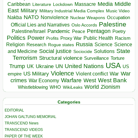
Media
Middle
Caribbean
Massacre
Lockdown
Literature
East
Military
Military Industrial Media Complex
Music Video
NATO
Nakba
Nonviolence
Occupation
Nuclear Weapons
Palestine
Official Lies and Narratives
Oslo Accords
Pentagon
Pandemic
Palestine/Israel
Peace
Poetry
Politics
Power
Public Health
Proxy War
Racism
Profits
Russia
Religion
Science
Science
Research
Rogue states
State
Social justice
Solutions
and Medicine
Sociocide
Terrorism
Structural violence
Torture
Surveillance
USA
United Nations
Trump
Ukraine
UK
UN
US
Violence
War
US Military
War
empire
Violent conflict
Warfare
West Bank
crimes
West
War Economy
World
Zionism
Whistleblowing
WHO
WikiLeaks
Categories
EDITORIAL
JOHAN GALTUNG MEMORIAL
TRANSCEND News
TRANSCEND VIDEOS
PAPER OF THE WEEK