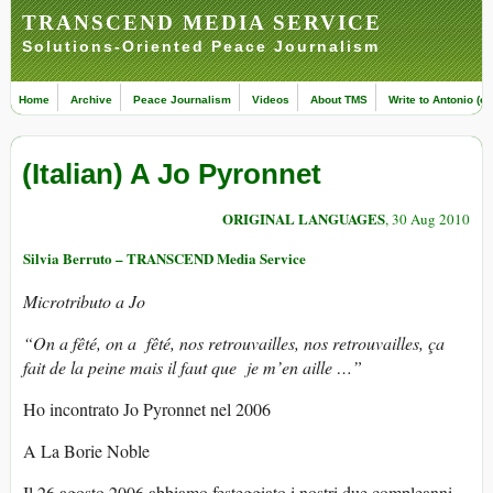
TRANSCEND MEDIA SERVICE
Solutions-Oriented Peace Journalism
Home
Archive
Peace Journalism
Videos
About TMS
Write to Antonio (ed
(Italian) A Jo Pyronnet
ORIGINAL LANGUAGES
, 30 Aug 2010
Silvia Berruto – TRANSCEND Media Service
Microtributo a Jo
“On a fêté, on a fêté, nos retrouvailles, nos retrouvailles, ça
fait de la peine mais il faut que je m’en aille …”
Ho incontrato Jo Pyronnet nel 2006
A La Borie Noble
Il 26 agosto 2006 abbiamo festeggiato i nostri due compleanni