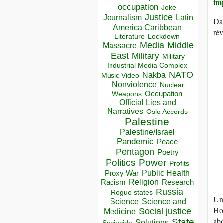
im
occupation
Joke
Justice
Journalism
Latin
Da
America Caribbean
rév
Lockdown
Literature
Media
Middle
Massacre
East
Military
Military
Industrial Media Complex
NATO
Nakba
Music Video
Nonviolence
Nuclear
Occupation
Weapons
Official Lies and
Narratives
Oslo Accords
Palestine
Palestine/Israel
Pandemic
Peace
Pentagon
Poetry
Politics
Power
Profits
Public Health
Proxy War
Racism
Religion
Research
Russia
Rogue states
Un 
Science
Science and
Ho
Social justice
Medicine
ab
State
Solutions
Sociocide