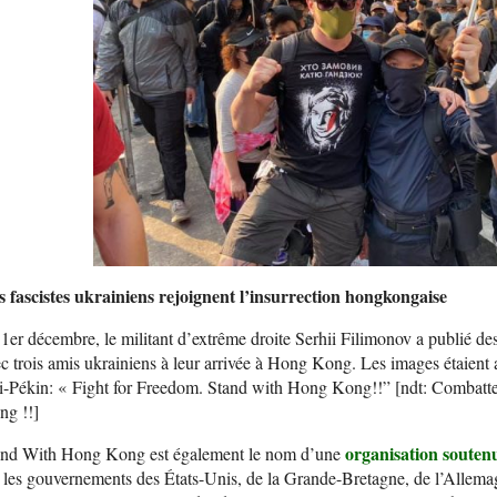
s fascistes ukrainiens rejoignent l’insurrection hongkongaise
1er décembre, le militant d’extrême droite Serhii Filimonov a publié de
c trois amis ukrainiens à leur arrivée à Hong Kong. Les images étaien
i-Pékin: « Fight for Freedom. Stand with Hong Kong!!” [ndt: Combatte
ng !!]
organisation souten
and With Hong Kong est également le nom d’une
 les gouvernements des États-Unis, de la Grande-Bretagne, de l’Allema