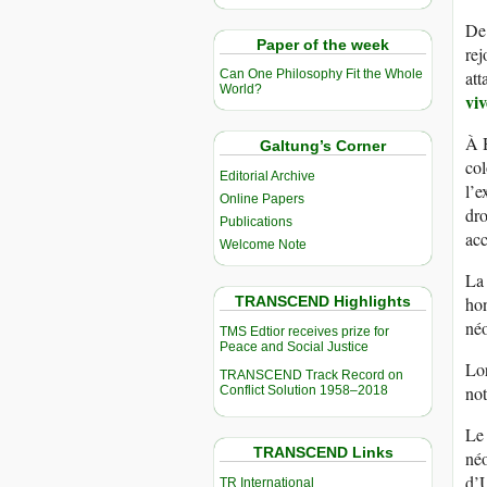
De
Paper of the week
rej
att
Can One Philosophy Fit the Whole
World?
vi
À H
Galtung’s Corner
col
Editorial Archive
l’e
Online Papers
dro
Publications
acc
Welcome Note
La 
TRANSCEND Highlights
hon
né
TMS Edtior receives prize for
Peace and Social Justice
Lor
TRANSCEND Track Record on
not
Conflict Solution 1958–2018
Le 
TRANSCEND Links
néo
d’U
TR International