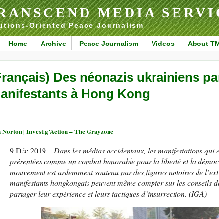
RANSCEND MEDIA SERVI
utions-Oriented Peace Journalism
Home
Archive
Peace Journalism
Videos
About T
Français) Des néonazis ukrainiens pa
anifestants à Hong Kong
 Norton | Investig’Action – The Grayzone
9 Déc 2019 –
Dans les médias occidentaux, les manifestations qu
présentées comme un combat honorable pour la liberté et la démocr
mouvement est ardemment soutenu par des figures notoires de l’extr
manifestants hongkongais peuvent même compter sur les conseils de
partager leur expérience et leurs tactiques d’insurrection. (IGA)