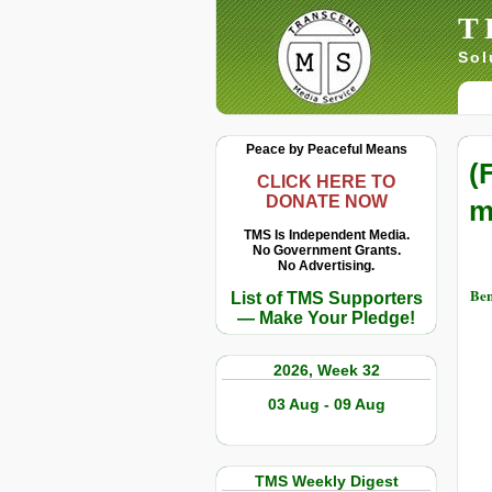
T
Sol
Peace by Peaceful Means
(
CLICK HERE TO
DONATE NOW
m
TMS Is Independent Media.
No Government Grants.
No Advertising.
Ben
List of TMS Supporters
— Make Your Pledge!
2026, Week 32
03 Aug - 09 Aug
TMS Weekly Digest