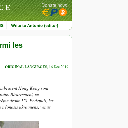
CE
Donate now:
MS
Write to Antonio (editor)
rmi les
ORIGINAL LANGUAGES
, 16 Dec 2019
i embrasent Hong Kong sont
atie. Bizarrement, ce
ême droite US. Et depuis, les
 néonazis ukrainiens, venus