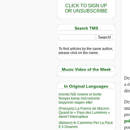
CLICK TO SIGN UP
OR UNSUBSCRIBE
Search TMS
To find articles by the same author,
please click on the name.
Music Video of the Week
Des
a é
In Original Languages
dém
(norsk) Når rosene er borte:
Norges kamp mot rasisme
De
begynner dagen etter
ané
(Français) La France de Macron :
Quand le « Pays des Lumières »
pro
éteint l’Interrupteur
po
(Italiano) In Cammino Per La Pace
pou
E Il Disarmo