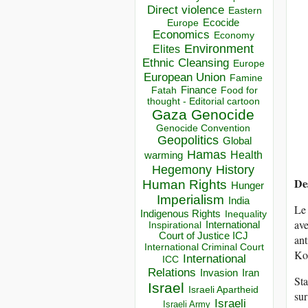
Direct violence
Eastern
Ecocide
Europe
Economics
Economy
Environment
Elites
Ethnic Cleansing
Europe
European Union
Famine
Finance
Food for
Fatah
thought - Editorial cartoon
Gaza
Genocide
Genocide Convention
Geopolitics
Global
Hamas
Health
warming
Hegemony
History
De
Human Rights
Hunger
Imperialism
India
Le 
Indigenous Rights
Inequality
ave
Inspirational
International
Court of Justice ICJ
ant
International Criminal Court
Ko
International
ICC
Relations
Invasion
Iran
St
Israel
Israeli Apartheid
sur
Israeli
Israeli Army