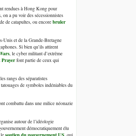
sont rendues à Hong Kong pour
, on a pu voir des sécessionnistes
bruler
aide de catapultes, ou encore
ts-Unis et de la Grande-Bretagne
phones. Si bien qu’ils attirent
Wars
, le cyber militant d’extrême
t Prayer
font partie de ceux qui
les rangs des séparatistes
s tatouages de symboles indéniables du
s ont combattu dans une milice néonazie
rganise autour de l’idéologie
e gouvernement démocratiquement élu
soutien du gouvernement US
 le
, qui