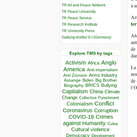
a a
TR Art and Peace Network
TR Peace University
Az
TR Peace Service
ter
TR Research Institute
TR University Press
Alo
Galtung-Institut G-I (Germany)
aut
de 
Explore TMS by tags
dan
Anglo
Activism
Africa
La 
America
Anti-imperialism
nou
Arms Industry
Anti Zionism
de 
Biden
Big Brother
Assange
BRICS
Bullying
Biography
l’O
Capitalism
China
Climate
Change
Collective Punishment
Conflict
Colonialism
Coronavirus
Corruption
COVID-19
Crimes
against Humanity
Cuba
Cultural violence
Democracy
Development