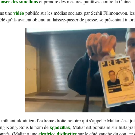
poser des sanctions
et prendre des mesures punitives contre la Chine.
vidéo
ns une
publiée sur les médias sociaux par Serhii Filimonovon, les
élé qu’ils avaient obtenu un laissez-passer de presse, se présentant à to
militant ukrainien d’extrême droite notoire qui s’appelle Maliar s’est jo
xgadzillax
ng Kong. Sous le nom de
, Maliar est populaire sur Instagr
cicatrice distinctive
onnés. (Maliar a une
sur le côté gauche du cou, ce q