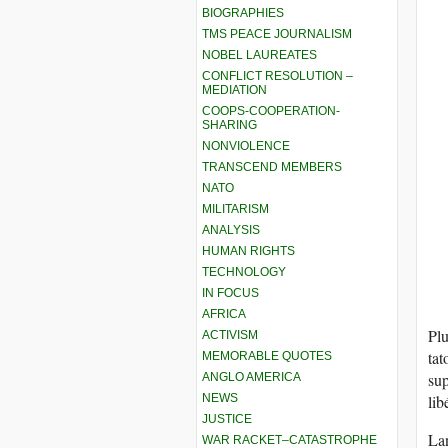
BIOGRAPHIES
TMS PEACE JOURNALISM
NOBEL LAUREATES
CONFLICT RESOLUTION –
MEDIATION
COOPS-COOPERATION-
SHARING
NONVIOLENCE
TRANSCEND MEMBERS
NATO
MILITARISM
ANALYSIS
HUMAN RIGHTS
TECHNOLOGY
IN FOCUS
AFRICA
Plu
ACTIVISM
tat
MEMORABLE QUOTES
sup
ANGLO AMERICA
NEWS
lib
JUSTICE
Lan
WAR RACKET–CATASTROPHE