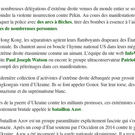
 nombreuses délégations d’extrême droite venues du monde entier se 
oindre la violente insurrection contre Pékin. Au cours des manifestations
des arcs à flèches
aquer la police avec
, tirer des bombes à essence à l’
ves de nombreuses personnes
.
ong Kong, les séparatistes agitent leurs flamboyants drapeaux des Éta
oniale. Ils chantent aussi en boucle l’hymne national US dans leurs méga
Info
xtrême droite étasunienne comme un aimant. L’équipe du site web
Paul Joseph Watson
Patrio
ite
ou encore le groupe ultraconservateur
ompli des pèlerinages dans ces manifestations.
dernière collection d’activistes d’extrême droite débarquée pour grossir 
gkongais vient d’Ukraine. Ils se font appeler Gonor. Sur leur torse, de
onazisme et du suprématisme blanc.
s de la guerre d’Ukraine contre les militants prorusses, ces extrémiste
bataillon Azov
oirement brutale appelée le
.
bataillon Azov est un groupe paramilitaire explicitement fasciste qui s’o
nazie. Après un coup d’État soutenu par l’Occident en 2014 contre l
kraine, Azov a été incorporé à la garde nationale ukrainienne. Il a reçu