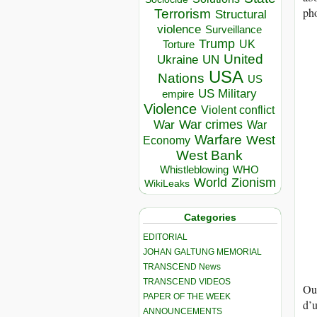
pho
Terrorism
Structural
violence
Surveillance
Trump
UK
Torture
United
Ukraine
UN
USA
Nations
US
US Military
empire
Violence
Violent conflict
War crimes
War
War
Warfare
West
Economy
West Bank
Whistleblowing
WHO
World
Zionism
WikiLeaks
Categories
EDITORIAL
JOHAN GALTUNG MEMORIAL
TRANSCEND News
TRANSCEND VIDEOS
Out
PAPER OF THE WEEK
d’
ANNOUNCEMENTS