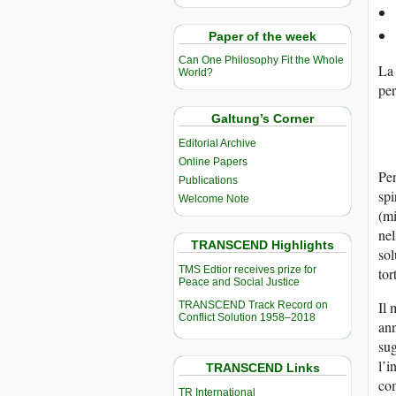
Paper of the week
Can One Philosophy Fit the Whole
La 
World?
per
Galtung’s Corner
Editorial Archive
Online Papers
Pen
Publications
spi
Welcome Note
(mi
ne
TRANSCEND Highlights
sol
TMS Edtior receives prize for
tor
Peace and Social Justice
Il 
TRANSCEND Track Record on
Conflict Solution 1958–2018
ann
su
l’i
TRANSCEND Links
com
TR International