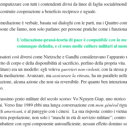
empatizzare con tutti i contendenti divisi da linee di faglia sociali/mondi
costruire cooperazione a beneficio reciproco e uguale.
mediazione è verbale, basata sui dialoghi con le parti, ma i Quattro comp
sone che fanno, non solo parlano; per persone pratiche come i funzion
L’educazione-prassi-teoria di pace è
compatibile con la me
comunque definita, e ci sono molte culture militari al mo
satori così diversi come Nietzsche e Gandhi consideravano l’apparato 
rito di corpo e della disponibilità al sacrificio, perfino della propria vi
litare) era un modello: egli voleva
guerrieri
non-violenti
, con la stessa
lla mediazione. Avanzare, ma
assicurare la ritirata
, ha un parallelo nel
uzione, alcuna azione che non sia reversibile. Per quanto ben intenzionati
to.
massimo genio militare del secolo scorso: Vo Nguyen Giap, uno storico
i. Verso fine 1989 ebbi una lunga conversazione con
mon général
rigua
gli
american
i, e al pareggio con i cinesi. La sua risposta: contro i vie
ntera popolazione, non solo i “maschi in età di servizio militare”; cont
battere con ogni componente autosufficiente, nessun effetto domino solo