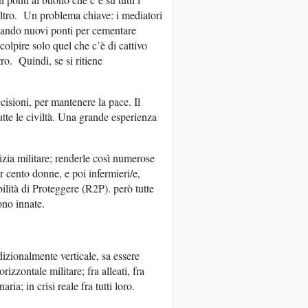
’altro. Un problema chiave: i mediatori
ercando nuovi ponti per cementare
colpire solo quel che c’è di cattivo
ro. Quindi, se si ritiene
ccisioni, per mantenere la pace. Il
tte le civiltà. Una grande esperienza
zia militare; renderle così numerose
er cento donne, e poi infermieri/e,
lità di Proteggere (R2P). però tutte
ono innate.
dizionalmente verticale, sa essere
zontale militare; fra alleati, fra
ria; in crisi reale fra tutti loro.