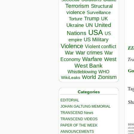
Terrorism
Structural
violence
Surveillance
Trump
UK
Torture
United
Ukraine
UN
USA
Nations
US
US Military
empire
Violence
Violent conflict
ED
War crimes
War
War
Warfare
Tra
West
Economy
West Bank
Go
Whistleblowing
WHO
World
Zionism
WikiLeaks
Ta
Categories
EDITORIAL
Sha
JOHAN GALTUNG MEMORIAL
TRANSCEND News
TRANSCEND VIDEOS
DIS
PAPER OF THE WEEK
acco
rese
ANNOUNCEMENTS