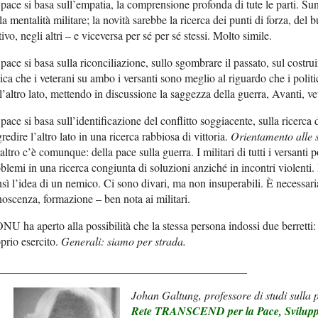
pace si basa sull’empatia, la comprensione profonda di tute le parti. S
la mentalità militare; la novità sarebbe la ricerca dei punti di forza, del
tivo, negli altri – e viceversa per sé per sé stessi. Molto simile.
pace si basa sulla riconciliazione, sullo sgombrare il passato, sul costru
ica che i veterani su ambo i versanti sono meglio al riguardo che i poli
l’altro lato, mettendo in discussione la saggezza della guerra, Avanti, ve
pace si basa sull’identificazione del conflitto soggiacente, sulla ricerca 
redire l’altro lato in una ricerca rabbiosa di vittoria.
Orientamento alle s
altro c’è comunque: della pace sulla guerra. I militari di tutti i versanti
blemi in una ricerca congiunta di soluzioni anziché in incontri violenti. 
sì l’idea di un nemico. Ci sono divari, ma non insuperabili. È necessar
oscenza, formazione – ben nota ai militari.
NU ha aperto alla possibilità che la stessa persona indossi due berretti
prio esercito.
Generali: siamo per strada.
____________________________________________
Johan Galtung, professore di studi sulla p
Rete TRANSCEND per la Pace, Svilupp