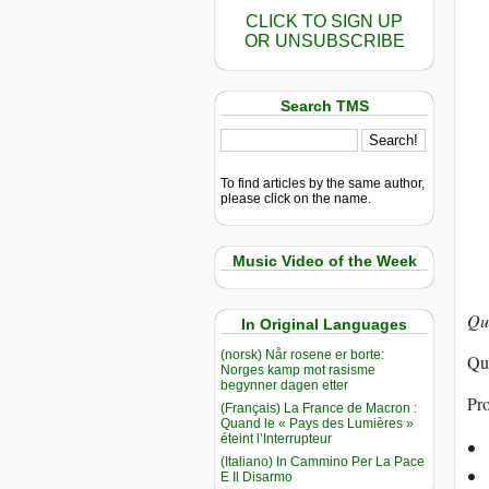
CLICK TO SIGN UP
OR UNSUBSCRIBE
Search TMS
To find articles by the same author,
please click on the name.
Music Video of the Week
Qua
In Original Languages
(norsk) Når rosene er borte:
Qua
Norges kamp mot rasisme
begynner dagen etter
Pro
(Français) La France de Macron :
Quand le « Pays des Lumières »
éteint l’Interrupteur
(Italiano) In Cammino Per La Pace
E Il Disarmo