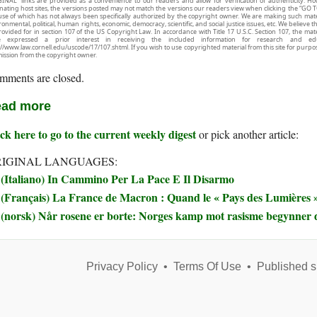
INAL” links are provided as a convenience to our readers and allow for verification of authenticity. H
inating host sites, the versions posted may not match the versions our readers view when clicking the “GO T
use of which has not always been specifically authorized by the copyright owner. We are making such mater
onmental, political, human rights, economic, democracy, scientific, and social justice issues, etc. We believe t
rovided for in section 107 of the US Copyright Law. In accordance with Title 17 U.S.C. Section 107, the mater
e expressed a prior interest in receiving the included information for research and ed
://www.law.cornell.edu/uscode/17/107.shtml. If you wish to use copyrighted material from this site for purpo
ission from the copyright owner.
mments are closed.
ad more
ck here to go to the current weekly digest
or pick another article:
IGINAL LANGUAGES:
(Italiano) In Cammino Per La Pace E Il Disarmo
(Français) La France de Macron : Quand le « Pays des Lumières » 
(norsk) Når rosene er borte: Norges kamp mot rasisme begynner 
Privacy Policy
•
Terms Of Use
•
Published s