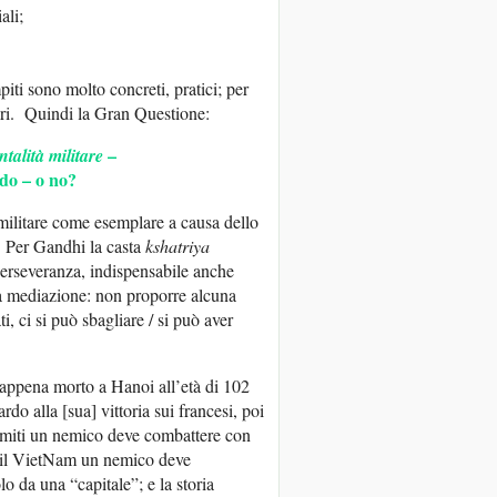
ali;
iti sono molto concreti, pratici; per
ari. Quindi la Gran Questione:
–
ntalità militare
ndo – o no?
militare come esemplare a causa dello
ta. Per Gandhi la casta
kshatriya
 perseveranza, indispensabile anche
la mediazione: non proporre alcuna
, ci si può sbagliare / si può aver
 appena morto a Hanoi all’età di 102
rdo alla [sua] vittoria sui francesi, poi
tnamiti un nemico deve combattere con
ro il VietNam un nemico deve
 da una “capitale”; e la storia