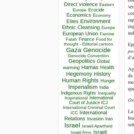
Direct violence
Eastern
ver
Ecocide
Europe
cos
Economics
Economy
rap
Environment
Elites
ris
Ethnic Cleansing
Europe
ind
European Union
Famine
Finance
Food for
Fatah
Epp
thought - Editorial cartoon
Gaza
Genocide
pe
Genocide Convention
d’
Geopolitics
Global
Hamas
Health
warming
Agg
Hegemony
History
da 
Human Rights
Hunger
med
Imperialism
India
que
Indigenous Rights
Inequality
Inspirational
International
Ora
Court of Justice ICJ
International Criminal Court
La 
International
ICC
bra
Relations
Invasion
Iran
set
Israel
Israeli Apartheid
Israeli
Israeli Army