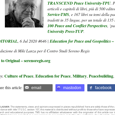
TRANSCEND Peace University-TPU
. 
articoli e capitoli di libri, più di 500 edit
Service-TMS
, e 167 libri su temi della pa
tradotti in 35 lingue, per un totale di 135 
100 Peace and Conflict Perspectives
, ‘p
University Press-TUP
.
ITORIAL
, 6 Jul 2020 #646 |
Education for Peace and Geopolitics
–
duzione di Miki Lanza per il Centro Studi Sereno Regis
 to Original – serenoregis.org
Culture of Peace
Education for Peace
Military
Peacebuilding
gs:
,
,
,
re this article:
email
mastodon
facebook
CLAIMER:
The statements, views and opinions expressed in pieces republished here are solely those of the 
rdance with title 17 U.S.C. section 107, this material is distributed without profit to those who have expresse
arch and educational purposes. TMS has no affiliation whatsoever with the originator of this article no