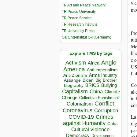
vie
TR Art and Peace Network
mol
TR Peace University
TR Peace Service
TR Research Institute
TR University Press
Pro
Galtung-Institut G-I (Germany)
tut
Men
bud
Explore TMS by tags
e c
Anglo
Activism
Africa
USA
America
Anti-imperialism
l’a
Arms Industry
Anti Zionism
Biden
Big Brother
Assange
Com
BRICS
Bullying
Biography
Capitalism
al 
China
Climate
Change
in 
Collective Punishment
Conflict
Colonialism
con
Coronavirus
Corruption
La 
COVID-19
Crimes
against Humanity
rag
Cuba
Cultural violence
pas
Democracy
Development
obi