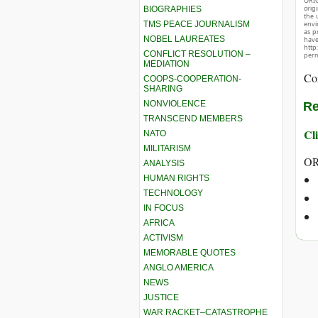
ORIG
orig
BIOGRAPHIES
the 
TMS PEACE JOURNALISM
envir
as p
NOBEL LAUREATES
hav
http
CONFLICT RESOLUTION –
perm
MEDIATION
Co
COOPS-COOPERATION-
SHARING
NONVIOLENCE
Re
TRANSCEND MEMBERS
Cli
NATO
MILITARISM
OR
ANALYSIS
HUMAN RIGHTS
TECHNOLOGY
IN FOCUS
AFRICA
ACTIVISM
MEMORABLE QUOTES
ANGLO AMERICA
NEWS
JUSTICE
WAR RACKET–CATASTROPHE