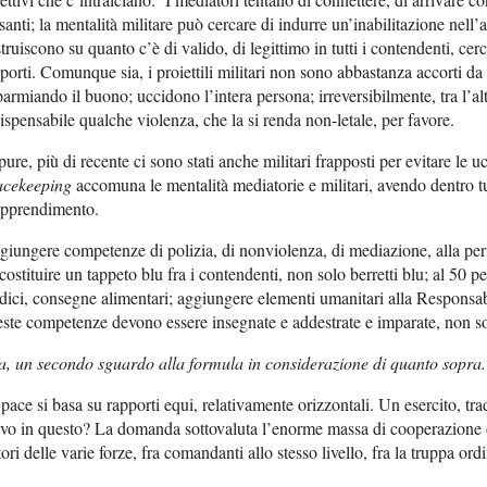
santi; la mentalità militare può cercare di indurre un’inabilitazione nell
truiscono su quanto c’è di valido, di legittimo in tutti i contendenti, c
porti. Comunque sia, i proiettili militari non sono abbastanza accorti da 
parmiando il buono; uccidono l’intera persona; irreversibilmente, tra l’alt
ispensabile qualche violenza, che la si renda non-letale, per favore.
ure, più di recente ci sono stati anche militari frapposti per evitare le u
acekeeping
accomuna le mentalità mediatorie e militari, avendo dentro tu
apprendimento.
iungere competenze di polizia, di nonviolenza, di mediazione, alla peri
costituire un tappeto blu fra i contendenti, non solo berretti blu; al 50 p
ici, consegne alimentari; aggiungere elementi umanitari alla Responsabi
ste competenze devono essere insegnate e addestrate e imparate, non s
, un secondo sguardo alla formula in considerazione di quanto sopra.
pace si basa su rapporti equi, relativamente orizzontali. Un esercito, tra
vo in questo? La domanda sottovaluta l’enorme massa di cooperazione oriz
tori delle varie forze, fra comandanti allo stesso livello, fra la truppa ordina