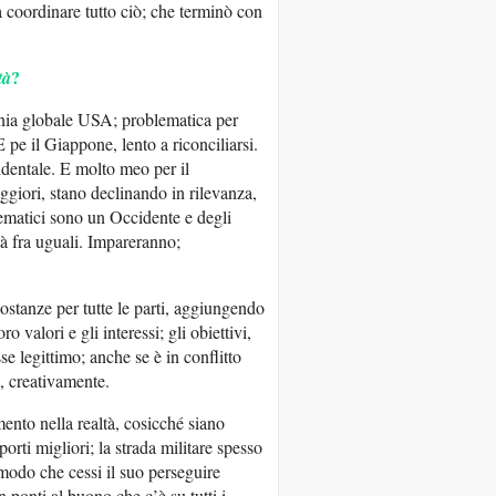
coordinare tutto ciò; che terminò con
?
tà
nia globale USA; problematica per
E pe il Giappone, lento a riconciliarsi.
identale. E molto meo per il
aggiori, stano declinando in rilevanza,
lematici sono un Occidente e degli
tà fra uguali. Impareranno;
costanze per tutte le parti, aggiungendo
 valori e gli interessi; gli obiettivi,
e legittimo; anche se è in conflitto
o, creativamente.
ento nella realtà, cosicché siano
pporti migliori; la strada militare spesso
modo che cessi il suo perseguire
n ponti al buono che c’è su tutti i