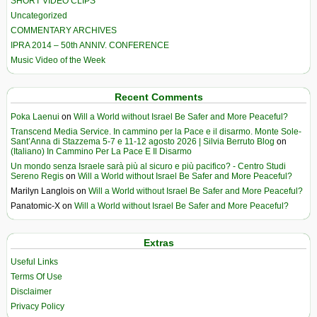
SHORT VIDEO CLIPS
Uncategorized
COMMENTARY ARCHIVES
IPRA 2014 – 50th ANNIV. CONFERENCE
Music Video of the Week
Recent Comments
Poka Laenui
on
Will a World without Israel Be Safer and More Peaceful?
Transcend Media Service. In cammino per la Pace e il disarmo. Monte Sole-
Sant’Anna di Stazzema 5-7 e 11-12 agosto 2026 | Silvia Berruto Blog
on
(Italiano) In Cammino Per La Pace E Il Disarmo
Un mondo senza Israele sarà più al sicuro e più pacifico? - Centro Studi
Sereno Regis
on
Will a World without Israel Be Safer and More Peaceful?
Marilyn Langlois
on
Will a World without Israel Be Safer and More Peaceful?
Panatomic-X
on
Will a World without Israel Be Safer and More Peaceful?
Extras
Useful Links
Terms Of Use
Disclaimer
Privacy Policy