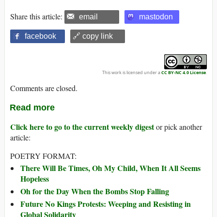
Share this article:
email
mastodon
facebook
🔗 copy link
This work is licensed under a
CC BY-NC 4.0 License
.
Comments are closed.
Read more
Click here to go to the current weekly digest
or pick another
article:
POETRY FORMAT:
There Will Be Times, Oh My Child, When It All Seems
Hopeless
Oh for the Day When the Bombs Stop Falling
Future No Kings Protests: Weeping and Resisting in
Global Solidarity