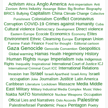
Anglo America
Activism
Africa
Anti-imperialism
Anti
Arms Industry
Biden
Big Brother
Zionism
Assange
Biography
Capitalism
China
BRICS
Climate Change
Bullying
Collective
Conflict
Coronavirus
Colonialism
Punishment
COVID-19
Crimes against Humanity
Corruption
Cuba
Direct violence
Cultural violence
Democracy
Development
Economics
Elites
Ecocide
Economy
Eastern Europe
Environment
European Union
Ethnic Cleansing
Europe
Finance
Food for thought - Editorial cartoon
Famine
Fatah
Gaza
Genocide
Geopolitics
Genocide Convention
Hegemony
Hamas
History
Health
Global warming
Human Rights
Imperialism
Indigenous
Hunger
India
Rights
Inspirational
International Court of Justice ICJ
Inequality
International Relations
International Criminal Court ICC
Israel
Israeli
Invasion
Iran
Israeli Apartheid
Israeli Army
occupation
Justice
Journalism
Latin America
Joke
Media
Middle
Caribbean
Massacre
Lockdown
Literature
East
Military
Military Industrial Media Complex
Music Video
NATO
Nakba
Nonviolence
Occupation
Nuclear Weapons
Palestine
Official Lies and Narratives
Oslo Accords
Pentagon
Pandemic
Palestine/Israel
Peace
Poetry