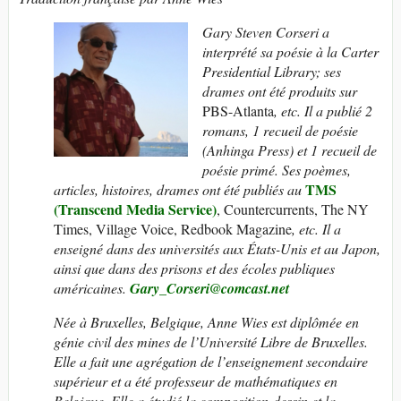
Gary Steven Corseri a
interprété sa poésie à la Carter
Presidential Library; ses
drames ont été produits sur
PBS-Atlanta
, etc. Il a publié 2
romans, 1 recueil de poésie
(Anhinga Press) et 1 recueil de
poésie primé. Ses poèmes,
TMS
articles, histoires, drames ont été publiés au
(Transcend Media Service
)
, Countercurrents, The NY
Times, Village Voice, Redbook Magazine
, etc. Il a
enseigné dans des universités aux États-Unis et au Japon,
ainsi que dans des prisons et des écoles publiques
américaines.
Gary_Corseri@comcast.net
Née à Bruxelles, Belgique, Anne Wies est diplômée en
génie civil des mines de l’Université Libre de Bruxelles.
Elle a fait une agrégation de l’enseignement secondaire
supérieur et a été professeur de mathématiques en
Belgique. Elle a étudié la composition-dessin et la