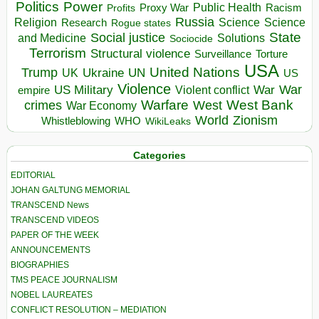
Politics
Power
Public Health
Proxy War
Racism
Profits
Russia
Religion
Science
Science
Research
Rogue states
State
Social justice
Solutions
and Medicine
Sociocide
Terrorism
Structural violence
Torture
Surveillance
USA
United Nations
Trump
Ukraine
UK
UN
US
Violence
War
US Military
War
empire
Violent conflict
Warfare
West Bank
crimes
West
War Economy
World
Zionism
Whistleblowing
WHO
WikiLeaks
Categories
EDITORIAL
JOHAN GALTUNG MEMORIAL
TRANSCEND News
TRANSCEND VIDEOS
PAPER OF THE WEEK
ANNOUNCEMENTS
BIOGRAPHIES
TMS PEACE JOURNALISM
NOBEL LAUREATES
CONFLICT RESOLUTION – MEDIATION