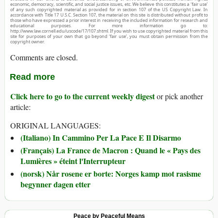
economic, democracy, scientific, and social justice issues, etc. We believe this constitutes a ‘fair use’
of any such copyrighted material as provided for in section 107 of the US Copyright Law. In
accordance with Title 17 U.S.C. Section 107, the material on this site is distributed without profit to
those who have expressed a prior interest in receiving the included information for research and
educational purposes. For more information go to:
http://www.law.cornell.edu/uscode/17/107.shtml. If you wish to use copyrighted material from this
site for purposes of your own that go beyond ‘fair use’, you must obtain permission from the
copyright owner.
Comments are closed.
Read more
Click here to go to the current weekly digest
or pick another
article:
ORIGINAL LANGUAGES:
(Italiano) In Cammino Per La Pace E Il Disarmo
(Français) La France de Macron : Quand le « Pays des
Lumières » éteint l'Interrupteur
(norsk) Når rosene er borte: Norges kamp mot rasisme
begynner dagen etter
Peace by Peaceful Means