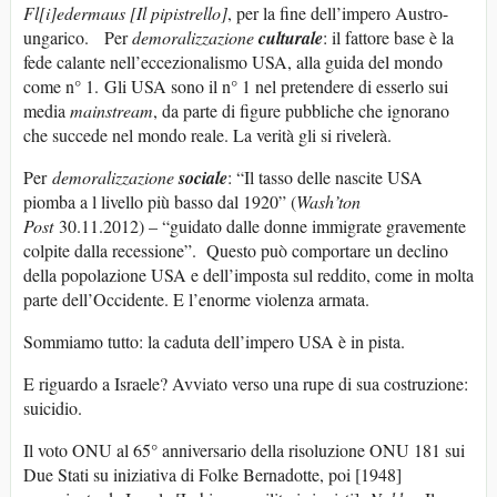
Fl[i]edermaus [Il pipistrello]
, per la fine dell’impero Austro-
ungarico. Per
demoralizzazione
culturale
: il fattore base è la
fede calante nell’eccezionalismo USA, alla guida del mondo
come n° 1. Gli USA sono il n° 1 nel pretendere di esserlo sui
media
mainstream
, da parte di figure pubbliche che ignorano
che succede nel mondo reale. La verità gli si rivelerà.
Per
demoralizzazione
sociale
: “Il tasso delle nascite USA
piomba a l livello più basso dal 1920” (
Wash’ton
Post
30.11.2012) – “guidato dalle donne immigrate gravemente
colpite dalla recessione”. Questo può comportare un declino
della popolazione USA e dell’imposta sul reddito, come in molta
parte dell’Occidente. E l’enorme violenza armata.
Sommiamo tutto: la caduta dell’impero USA è in pista.
E riguardo a Israele? Avviato verso una rupe di sua costruzione:
suicidio.
Il voto ONU al 65° anniversario della risoluzione ONU 181 sui
Due Stati su iniziativa di Folke Bernadotte, poi [1948]