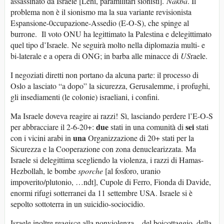
assassinato da Israele [Lehi, paramilitari sionisti].
Nakba
. Il
problema non è il sionismo ma la sua variante revisionista
Espansione-0ccupazione-Assedio (E-O-S), che spinge al
burrone. Il voto ONU ha legittimato la Palestina e delegittimato
quel tipo d’Israele. Ne seguirà molto nella diplomazia multi- e
bi-laterale e a opera di ONG; in barba alle minacce di
US
raele.
I negoziati diretti non portano da alcuna parte: il processo di
Oslo a lasciato “a dopo” la sicurezza, Gerusalemme, i profughi,
gli insediamenti (le colonie) israeliani, i confini.
Ma Israele doveva reagire ai razzi! Sì, lasciando perdere l’E-O-S
due
sei
per abbracciare il 2-6-20+:
stati in una comunità di
stati
una
con i vicini arabi in
Organizzazione di 20+ stati per la
Sicurezza e la Cooperazione con zona denuclearizzata. Ma
Israele si delegittima scegliendo la violenza, i razzi di Hamas-
Hezbollah, le bombe
sporche
[al fosforo, uranio
impoverito/plutonio, …ndt], Cupole di Ferro, Fionda di Davide,
enormi rifugi sotterranei da 11 settembre USA. Israele si è
sepolto sottoterra in un suicidio-sociocidio.
Israele inoltre reagisce alla nonviolenza – del boicottaggio, della