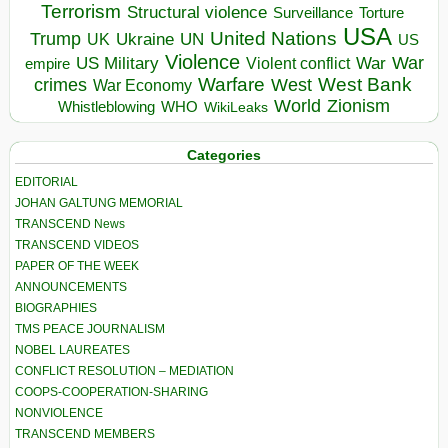
Terrorism
Structural violence
Torture
Surveillance
USA
United Nations
Trump
Ukraine
UK
UN
US
Violence
War
US Military
War
empire
Violent conflict
Warfare
West Bank
crimes
West
War Economy
World
Zionism
Whistleblowing
WHO
WikiLeaks
Categories
EDITORIAL
JOHAN GALTUNG MEMORIAL
TRANSCEND News
TRANSCEND VIDEOS
PAPER OF THE WEEK
ANNOUNCEMENTS
BIOGRAPHIES
TMS PEACE JOURNALISM
NOBEL LAUREATES
CONFLICT RESOLUTION – MEDIATION
COOPS-COOPERATION-SHARING
NONVIOLENCE
TRANSCEND MEMBERS