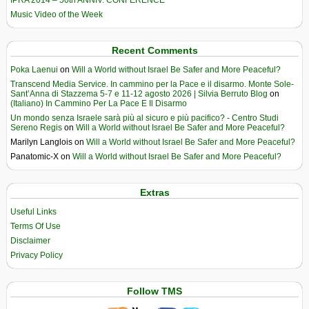
IPRA 2014 – 50th ANNIV. CONFERENCE
Music Video of the Week
Recent Comments
Poka Laenui
on
Will a World without Israel Be Safer and More Peaceful?
Transcend Media Service. In cammino per la Pace e il disarmo. Monte Sole-
Sant’Anna di Stazzema 5-7 e 11-12 agosto 2026 | Silvia Berruto Blog
on
(Italiano) In Cammino Per La Pace E Il Disarmo
Un mondo senza Israele sarà più al sicuro e più pacifico? - Centro Studi
Sereno Regis
on
Will a World without Israel Be Safer and More Peaceful?
Marilyn Langlois
on
Will a World without Israel Be Safer and More Peaceful?
Panatomic-X
on
Will a World without Israel Be Safer and More Peaceful?
Extras
Useful Links
Terms Of Use
Disclaimer
Privacy Policy
Follow TMS