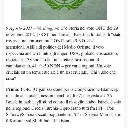
9 Agosto 2021 –
Washington
: C’è Storia nel voto ONU del 29
novembre 2012: 138 SI’ per dare alla Palestina lo status di “stato
osservatore non-membro” ONU, solo 9 NO, e 41
astensioni. Aldilà di politica del Medio Oriente, il voto
rispecchia anche i limiti agli imperi USA, globale, e israeliano,
regionale: 138 sfidano la loro stretta e favoriscono il
cambiamento, 41+9=50 NON – per varie ragioni. Un voto
cruciale su un tema cruciale è un test cruciale. Chi vuole che
cosa?
Primo:
l’OIC [Organizzazione per la Cooperazione Islamica],
musulmana, araba: nessun membro [di 57] che ceda a USA-
Israele in barba agli sforzi contro il risveglio arabo. Israele è solo
nella regione: Grecia-Turchia-Cipro erano tutti fra i SI’. Poi:
Sahrawi/Sahara Occid. poggiante sul SI’ di Spagna-Marocco, e
il Kashmir sul SI’ di India-Pakistan.