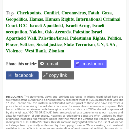
Checkpoints
Conflict
Coronavirus
Fatah
Gaza
Tags:
,
,
,
,
,
Geopolitics
Hamas
Human Rights
International Criminal
,
,
,
Court ICC
Israeli Apartheid
Israeli Army
Israeli
,
,
,
occupation
Nakba
Oslo Accords
Palestine Israel
,
,
,
Apartheid Wall
Palestine/Israel
Palestinian Rights
Politics
,
,
,
,
Power
Settlers
Social justice
State Terrorism
UN
USA
,
,
,
,
,
,
Violence
West Bank
Zionism
,
,
Share this article:
email
mastodon
facebook
🔗 copy link
DISCLAIMER:
The statements, views and opinions expressed in pieces republished here are
solely those of the authors and do not necessarily represent those of TMS. In accordance with title
17 U.S.C. section 107, this material is distributed without profit to those who have expressed a
prior interest in receiving the included information for research and educational purposes. TMS
has no affiliation whatsoever with the originator of this article nor is TMS endorsed or sponsored
by the originator. “GO TO ORIGINAL” links are provided as a convenience to our readers and
allow for verification of authenticity. However, as originating pages are often updated by their
originating host sites, the versions posted may not match the versions our readers view when
clicking the “GO TO ORIGINAL” links. This site contains copyrighted material the use of which has
not always been specifically authorized by the copyright owner. We are making such material
available in our efforts to advance understanding of environmental, political, human rights,