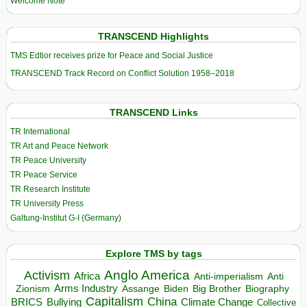
Welcome Note
TRANSCEND Highlights
TMS Edtior receives prize for Peace and Social Justice
TRANSCEND Track Record on Conflict Solution 1958–2018
TRANSCEND Links
TR International
TR Art and Peace Network
TR Peace University
TR Peace Service
TR Research Institute
TR University Press
Galtung-Institut G-I (Germany)
Explore TMS by tags
Anglo America
Activism
Africa
Anti-imperialism
Anti
Arms Industry
Biden
Big Brother
Zionism
Assange
Biography
Capitalism
China
BRICS
Climate Change
Bullying
Collective