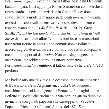
Per
demoralizzazione
economica
: il fattore base è un Occidente
battuto in gara. Ci si aggiunga Robert Samuelson con “Perché la
ripresa tarda”: la crisi finanziaria e la Grande Recessione
spaventarono a morte la maggior parte degli
americani
– cauti,
avversi ai rischi e sulla difensiva – che spendevano meno e
risparmiavano di più” (
Wash’ton Post
26.11.2012). Greg
Smith,
Perché ho lasciato
Goldman Sachs: una storia di Wall
Street
definisce buoni affari “commissioni fisse su transazioni
trasparenti iscritte in borsa”; non commissioni esorbitanti,
accordi segreti, derivati oscuri e bonus e uno status collegato ai
crediti lordi apportati dal
trader
. Non una singola persona
incarcerata; ma lobby contro una nuova normativa.
Per
demoralizzazione
militare
: il fattore base è che USA-NATO
perdono.
Ma badate allo stile di vita e alle occasioni mondane al vertice
dell’esercito USA in Afghanistan, e della CIA ovunque,
macchine per uccidere: il generale Petraeus. Immaginiamone
l’effetto su soldati che rischiano la vita per una guerra dubbia e
invincibile con gli alti papaveri che cazzeggiano. Vedetevi
l’opera di Richard [>>Johann] Strauss del 1874
Die