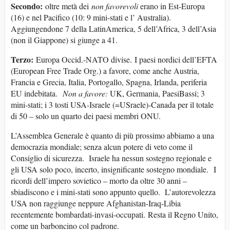
Secondo:
oltre metà dei
non favorevoli
erano in Est-Europa
(16) e nel Pacifico (10: 9 mini-stati e l’ Australia).
Aggiungendone 7 della LatinAmerica, 5 dell’Africa, 3 dell’Asia
(non il Giappone) si giunge a 41.
Terzo:
Europa Occid.-NATO divise. I paesi nordici dell’EFTA
(European Free Trade Org.) a favore, come anche Austria,
Francia e Grecia, Italia, Portogallo, Spagna, Irlanda, periferia
EU indebitata.
Non a favore:
UK, Germania, PaesiBassi; 3
mini-stati; i 3 tosti USA-Israele (=USraele)-Canada per il totale
di 50 – solo un quarto dei paesi membri ONU.
L’Assemblea Generale è quanto di più prossimo abbiamo a una
democrazia mondiale; senza alcun potere di veto come il
Consiglio di sicurezza. Israele ha nessun sostegno regionale e
gli USA solo poco, incerto, insignificante sostegno mondiale. I
ricordi dell’impero sovietico – morto da oltre 30 anni –
sbiadiscono e i mini-stati sono appunto quello. L’autorevolezza
USA non raggiunge neppure Afghanistan-Iraq-Libia
recentemente bombardati-invasi-occupati. Resta il Regno Unito,
come un barboncino col padrone.