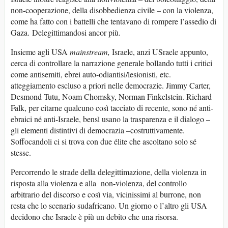
non-cooperazione, della disobbedienza civile – con la violenza,
come ha fatto con i battelli che tentavano di rompere l’assedio di
Gaza. Delegittimandosi ancor più.
Insieme agli USA
mainstream,
Israele, anzi USraele appunto,
cerca di controllare la narrazione generale bollando tutti i critici
come antisemiti, ebrei auto-odiantisi/lesionisti, etc.
atteggiamento escluso a priori nelle democrazie. Jimmy Carter,
Desmond Tutu, Noam Chomsky, Norman Finkelstein. Richard
Falk, per citarne qualcuno così tacciato di recente, sono né anti-
ebraici né anti-Israele, bensì usano la trasparenza e il dialogo –
gli elementi distintivi di democrazia –costruttivamente.
Soffocandoli ci si trova con due élite che ascoltano solo sé
stesse.
Percorrendo le strade della delegittimazione, della violenza in
risposta alla violenza e alla non-violenza, del controllo
arbitrario del discorso e così via, vicinissimi al burrone, non
resta che lo scenario sudafricano. Un giorno o l’altro gli USA
decidono che Israele è più un debito che una risorsa.