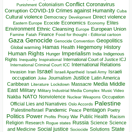
Conflict
Coronavirus
Colonialism
Punishment
COVID-19
Crimes against Humanity
Corruption
Cuba
Direct violence
Cultural violence
Democracy
Development
Economics
Elites
Ecocide
Economy
Eastern Europe
Environment
European Union
Ethnic Cleansing
Europe
Finance
Food for thought - Editorial cartoon
Famine
Fatah
Gaza
Genocide
Geopolitics
Genocide Convention
Hegemony
Hamas
History
Health
Global warming
Human Rights
Imperialism
Indigenous
Hunger
India
Rights
Inspirational
International Court of Justice ICJ
Inequality
International Relations
International Criminal Court ICC
Israel
Israeli
Invasion
Iran
Israeli Apartheid
Israeli Army
occupation
Justice
Journalism
Latin America
Joke
Media
Middle
Caribbean
Massacre
Lockdown
Literature
East
Military
Military Industrial Media Complex
Music Video
NATO
Nakba
Nonviolence
Occupation
Nuclear Weapons
Palestine
Official Lies and Narratives
Oslo Accords
Pentagon
Pandemic
Palestine/Israel
Peace
Poetry
Politics
Power
Public Health
Proxy War
Racism
Profits
Russia
Religion
Science
Science
Research
Rogue states
State
Social justice
Solutions
and Medicine
Sociocide