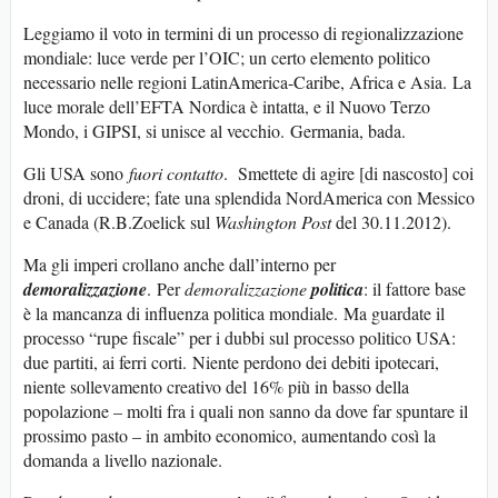
Leggiamo il voto in termini di un processo di regionalizzazione
mondiale: luce verde per l’OIC; un certo elemento politico
necessario nelle regioni LatinAmerica-Caribe, Africa e Asia. La
luce morale dell’EFTA Nordica è intatta, e il Nuovo Terzo
Mondo, i GIPSI, si unisce al vecchio. Germania, bada.
Gli USA sono
fuori contatto
. Smettete di agire [di nascosto] coi
droni, di uccidere; fate una splendida NordAmerica con Messico
e Canada (R.B.Zoelick sul
Washington Post
del 30.11.2012).
Ma gli imperi crollano anche dall’interno per
demoralizzazione
. Per
demoralizzazione
politica
: il fattore base
è la mancanza di influenza politica mondiale. Ma guardate il
processo “rupe fiscale” per i dubbi sul processo politico USA:
due partiti, ai ferri corti. Niente perdono dei debiti ipotecari,
niente sollevamento creativo del 16% più in basso della
popolazione – molti fra i quali non sanno da dove far spuntare il
prossimo pasto – in ambito economico, aumentando così la
domanda a livello nazionale.