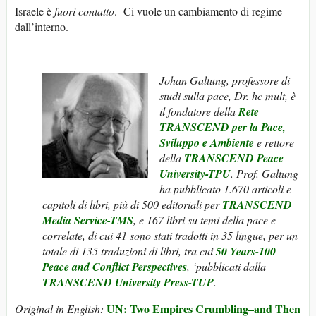
Israele è
fuori contatto
. Ci vuole un cambiamento di regime
dall’interno.
______________________________________________
Johan Galtung, professore di
studi sulla pace, Dr. hc mult, è
il fondatore della
Rete
TRANSCEND per la Pace,
Sviluppo e Ambiente
e rettore
della
TRANSCEND Peace
University-TPU
. Prof. Galtung
ha pubblicato 1.670 articoli e
capitoli di libri, più di 500 editoriali per
TRANSCEND
Media Service-TMS
, e 167 libri su temi della pace e
correlate, di cui 41 sono stati tradotti in 35 lingue, per un
totale di 135 traduzioni di libri, tra cui
50 Years-100
Peace and Conflict Perspectives
, ‘pubblicati dalla
TRANSCEND University Press-TUP
.
UN: Two Empires Crumbling–and Then
Original in English: