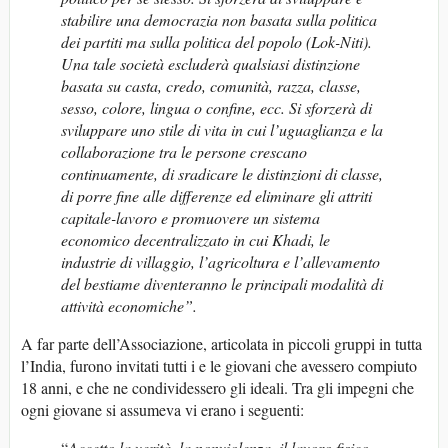
stabilire una democrazia non basata sulla politica
dei partiti ma sulla politica del popolo (Lok-Niti).
Una tale società escluderà qualsiasi distinzione
basata su casta, credo, comunità, razza, classe,
sesso, colore, lingua o confine, ecc. Si sforzerà di
sviluppare uno stile di vita in cui l’uguaglianza e la
collaborazione tra le persone crescano
continuamente,
di
sradicare le distinzioni di classe,
di porre fine alle differenze ed eliminare gli attriti
capitale-lavoro e promuovere un sistema
economico decentralizzato in cui Khadi, le
industrie di villaggio, l’agricoltura e l’allevamento
del bestiame diventeranno le principali modalità di
attività economiche”.
A far parte dell’Associazione, articolata in piccoli gruppi in tutta
l’India, furono invitati tutti i e le giovani che avessero compiuto
18 anni, e che ne condividessero gli ideali. Tra gli impegni che
ogni giovane si assumeva vi erano i seguenti:
“
Accetto la verità, la nonviolenza, il lavoro fisico