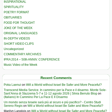
INSPIRATIONAL
SPIRITUALITY
POETRY FORMAT
OBITUARIES
FOOD FOR THOUGHT
JOKE OF THE WEEK
ORIGINAL LANGUAGES
IN-DEPTH VIDEOS
SHORT VIDEO CLIPS
Uncategorized
COMMENTARY ARCHIVES
IPRA 2014 – 50th ANNIV. CONFERENCE
Music Video of the Week
Recent Comments
Poka Laenui
on
Will a World without Israel Be Safer and More Peaceful?
Transcend Media Service. In cammino per la Pace e il disarmo. Monte Sole-
Sant’Anna di Stazzema 5-7 e 11-12 agosto 2026 | Silvia Berruto Blog
on
(Italiano) In Cammino Per La Pace E Il Disarmo
Un mondo senza Israele sarà più al sicuro e più pacifico? - Centro Studi
Sereno Regis
on
Will a World without Israel Be Safer and More Peaceful?
Marilyn Langlois
on
Will a World without Israel Be Safer and More Peaceful?