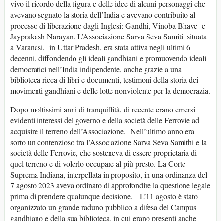
vivo il ricordo della figura e delle idee di alcuni personaggi che
avevano segnato la storia dell’India e avevano contribuito al
processo di liberazione dagli Inglesi: Gandhi, Vinoba Bhave e
Jayprakash Narayan. L’Associazione Sarva Seva Samiti, situata
a Varanasi, in Uttar Pradesh, era stata attiva negli ultimi 6
decenni, diffondendo gli ideali gandhiani e promuovendo ideali
democratici nell’India indipendente, anche grazie a una
biblioteca ricca di libri e documenti, testimoni della storia dei
movimenti gandhiani e delle lotte nonviolente per la democrazia.
Dopo moltissimi anni di tranquillità, di recente erano emersi
evidenti interessi del governo e della società delle Ferrovie ad
acquisire il terreno dell’Associazione. Nell’ultimo anno era
sorto un contenzioso tra l’Associazione Sarva Seva Samithi e la
società delle Ferrovie, che sosteneva di essere proprietaria di
quel terreno e di volerlo occupare al più presto. La Corte
Suprema Indiana, interpellata in proposito, in una ordinanza del
7 agosto 2023 aveva ordinato di approfondire la questione legale
prima di prendere qualunque decisione. L’11 agosto è stato
organizzato un grande raduno pubblico a difesa del Campus
gandhiano e della sua biblioteca, in cui erano presenti anche