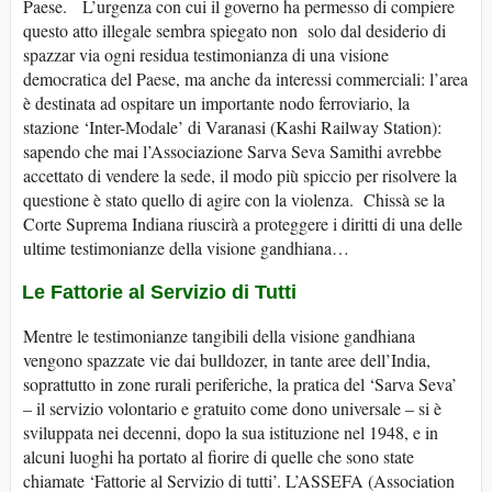
Paese. L’urgenza con cui il governo ha permesso di compiere
questo atto illegale sembra spiegato non solo dal desiderio di
spazzar via ogni residua testimonianza di una visione
democratica del Paese, ma anche da interessi commerciali: l’area
è destinata ad ospitare un importante nodo ferroviario, la
stazione ‘Inter-Modale’ di Varanasi (Kashi Railway Station):
sapendo che mai l’Associazione Sarva Seva Samithi avrebbe
accettato di vendere la sede, il modo più spiccio per risolvere la
questione è stato quello di agire con la violenza. Chissà se la
Corte Suprema Indiana riuscirà a proteggere i diritti di una delle
ultime testimonianze della visione gandhiana…
Le Fattorie al Servizio di Tutti
Mentre le testimonianze tangibili della visione gandhiana
vengono spazzate vie dai bulldozer, in tante aree dell’India,
soprattutto in zone rurali periferiche, la pratica del ‘Sarva Seva’
– il servizio volontario e gratuito come dono universale – si è
sviluppata nei decenni, dopo la sua istituzione nel 1948, e in
alcuni luoghi ha portato al fiorire di quelle che sono state
chiamate ‘Fattorie al Servizio di tutti’. L’ASSEFA (Association