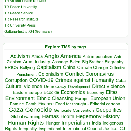
TR Art and Peace Network
TR Peace University
TR Peace Service
TR Research Institute
TR University Press
Galtung-Institut G-I (Germany)
Explore TMS by tags
Anglo America
Activism
Africa
Anti-imperialism
Anti
Arms Industry
Biden
Big Brother
Zionism
Assange
Biography
Capitalism
China
BRICS
Climate Change
Bullying
Collective
Conflict
Coronavirus
Colonialism
Punishment
COVID-19
Crimes against Humanity
Corruption
Cuba
Direct violence
Cultural violence
Democracy
Development
Economics
Elites
Ecocide
Economy
Eastern Europe
Environment
European Union
Ethnic Cleansing
Europe
Finance
Food for thought - Editorial cartoon
Famine
Fatah
Gaza
Genocide
Geopolitics
Genocide Convention
Hegemony
Hamas
History
Health
Global warming
Human Rights
Imperialism
Indigenous
Hunger
India
Rights
Inspirational
International Court of Justice ICJ
Inequality