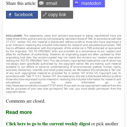
Share this article:
email
mastodon
facebook
🔗 copy link
DISCLAIMER:
The statements, views and opinions expressed in pieces republished here are
solely those of the authors and do not necessarily represent those of TMS. In accordance with title
17 U.S.C. section 107, this material is distributed without profit to those who have expressed a
prior interest in receiving the included information for research and educational purposes. TMS
has no affiliation whatsoever with the originator of this article nor is TMS endorsed or sponsored
by the originator. “GO TO ORIGINAL” links are provided as a convenience to our readers and
allow for verification of authenticity. However, as originating pages are often updated by their
originating host sites, the versions posted may not match the versions our readers view when
clicking the “GO TO ORIGINAL” links. This site contains copyrighted material the use of which has
not always been specifically authorized by the copyright owner. We are making such material
available in our efforts to advance understanding of environmental, political, human rights,
economic, democracy, scientific, and social justice issues, etc. We believe this constitutes a ‘fair use’
of any such copyrighted material as provided for in section 107 of the US Copyright Law. In
accordance with Title 17 U.S.C. Section 107, the material on this site is distributed without profit to
those who have expressed a prior interest in receiving the included information for research and
educational purposes. For more information go to:
http://www.law.cornell.edu/uscode/17/107.shtml. If you wish to use copyrighted material from this
site for purposes of your own that go beyond ‘fair use’, you must obtain permission from the
copyright owner.
Comments are closed.
Read more
Click here to go to the current weekly digest
or pick another