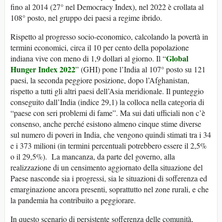
fino al 2014 (27° nel Democracy Index), nel 2022 è crollata al
108° posto, nel gruppo dei paesi a regime ibrido.
Rispetto al progresso socio-economico, calcolando la povertà in
termini economici, circa il 10 per cento della popolazione
Global
indiana vive con meno di 1,9 dollari al giorno. Il “
Hunger Index 2022
” (GHI) pone l’India al 107° posto su 121
paesi, la seconda peggiore posizione, dopo l’Afghanistan,
rispetto a tutti gli altri paesi dell’Asia meridionale. Il punteggio
conseguito dall’India (indice 29,1) la colloca nella categoria di
“paese con seri problemi di fame”. Ma sui dati ufficiali non c’è
consenso, anche perché esistono almeno cinque stime diverse
sul numero di poveri in India, che vengono quindi stimati tra i 34
e i 373 milioni (in termini percentuali potrebbero essere il 2,5%
o il 29,5%). La mancanza, da parte del governo, alla
realizzazione di un censimento aggiornato della situazione del
Paese nasconde sia i progressi, sia le situazioni di sofferenza ed
emarginazione ancora presenti, soprattutto nel zone rurali, e che
la pandemia ha contribuito a peggiorare.
In questo scenario di persistente sofferenza delle comunità,