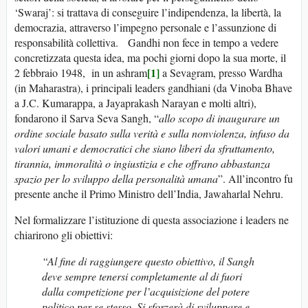
‘Swaraj’: si trattava di conseguire l’indipendenza, la libertà, la
democrazia, attraverso l’impegno personale e l’assunzione di
responsabilità collettiva. Gandhi non fece in tempo a vedere
concretizzata questa idea, ma pochi giorni dopo la sua morte, il
[1]
2 febbraio 1948, in un ashram
a Sevagram, presso Wardha
(in Maharastra), i principali leaders gandhiani (da Vinoba Bhave
a J.C. Kumarappa, a Jayaprakash Narayan e molti altri),
fondarono il Sarva Seva Sangh, “
allo scopo di inaugurare un
ordine sociale basato sulla verità e sulla nonviolenza, infuso da
valori umani e democratici che siano liberi da sfruttamento,
tirannia, immoralità o ingiustizia e che offrano abbastanza
spazio per lo sviluppo della personalità umana
”. All’incontro fu
presente anche il Primo Ministro dell’India, Jawaharlal Nehru.
Nel formalizzare l’istituzione di questa associazione i leaders ne
chiarirono gli obiettivi:
“Al fine di raggiungere questo obiettivo, il Sangh
deve sempre tenersi completamente al di fuori
dalla competizione per l’acquisizione del potere
politico per se stesso.
Si sforzerà di sviluppare e