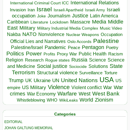
International Relations
International Criminal Court ICC
Israel
Israeli
Invasion
Iran
Israeli Apartheid
Israeli Army
occupation
Justice
Journalism
Latin America
Joke
Media
Middle
Caribbean
Massacre
Lockdown
Literature
East
Military
Military Industrial Media Complex
Music Video
NATO
Nakba
Nonviolence
Occupation
Nuclear Weapons
Palestine
Official Lies and Narratives
Oslo Accords
Pentagon
Pandemic
Palestine/Israel
Peace
Poetry
Politics
Power
Public Health
Proxy War
Racism
Profits
Russia
Religion
Science
Science
Research
Rogue states
State
Social justice
Solutions
and Medicine
Sociocide
Terrorism
Structural violence
Torture
Surveillance
USA
United Nations
Trump
Ukraine
UK
UN
US
Violence
War
US Military
War
empire
Violent conflict
Warfare
West Bank
crimes
West
War Economy
World
Zionism
Whistleblowing
WHO
WikiLeaks
Categories
EDITORIAL
JOHAN GALTUNG MEMORIAL