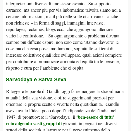
interpretazioni diverse di uno stesso evento. Su supporto
cartaceo, ma ancor più per via informatica: talvolta siamo noi a
cercare informazioni, ma il più delle volte ci arrivano – anche
non richieste – in forma di saggi, immagini, interviste,
reportages, réclames, blogs ecc., che aggiungono ulteriore
varietà e confusione. Su ogni argomento e problema diventa
sempre più difficile capire, non solo come ‘stanno davvero’ le
cose ma che cosa possiamo fare noi, soprattutto sui temi di
interesse collettivo: quali idee sviluppare, quali azioni compiere
per contribuire a promuovere armonia ed equità tra le persone,
rispetto e cura per l’ambiente che ci ospita.
Sarvodaya e Sarva Seva
Rileggere le parole di Gandhi oggi fa riemergere la straordinaria
attualità della sua visione, e offre suggerimenti preziosi per
orientare le proprie scelte e viverle nella quotidianità. Gandhi
aveva avuto l’idea, poco dopo l’indipendenza dell’India, nel
‘ben-essere di tutti’
1947, di promuovere il ‘Sarvodaya’, il
coinvolgendo vasti gruppi di
giovani, impegnati nei diversi
settori della società, a lavorare per il perseguimento dello