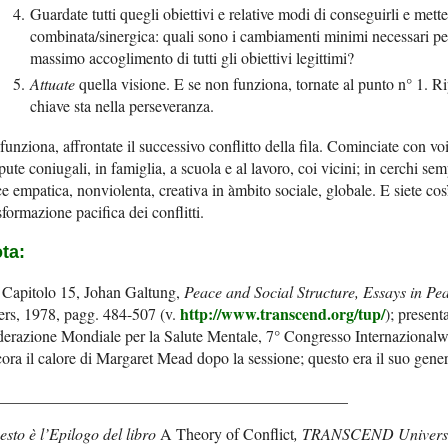
Guardate tutti quegli obiettivi e relative modi di conseguirli e mettet
combinata/sinergica: quali sono i cambiamenti minimi necessari p
massimo accoglimento di tutti gli obiettivi legittimi?
Attuate
quella visione. E se non funziona, tornate al punto n° 1.
chiave sta nella perseveranza.
funziona, affrontate il successivo conflitto della fila. Cominciate con voi 
pute coniugali, in famiglia, a scuola e al lavoro, coi vicini; in cerchi sem
e empatica, nonviolenta, creativa in àmbito sociale, globale. E siete cos
sformazione pacifica dei conflitti.
ta:
. Capitolo 15, Johan Galtung,
Peace and Social Structure, Essays in Pe
http://www.transcend.org/tup/
ers, 1978, pagg. 484-507 (v.
); present
erazione Mondiale per la Salute Mentale, 7° Congresso Internazionalw
ora il calore di Margaret Mead dopo la sessione; questo era il suo gener
____________________________________________
sto è l’Epilogo del libro
A Theory of Conflict
,
TRANSCEND Universit