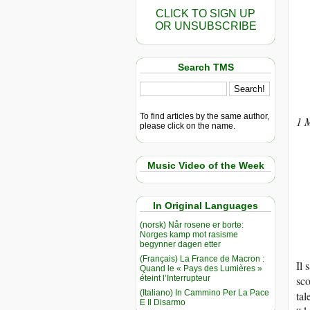
CLICK TO SIGN UP
OR UNSUBSCRIBE
Search TMS
To find articles by the same author,
1 
please click on the name.
Music Video of the Week
In Original Languages
(norsk) Når rosene er borte:
Norges kamp mot rasisme
begynner dagen etter
(Français) La France de Macron :
Il 
Quand le « Pays des Lumières »
éteint l’Interrupteur
sco
(Italiano) In Cammino Per La Pace
tal
E Il Disarmo