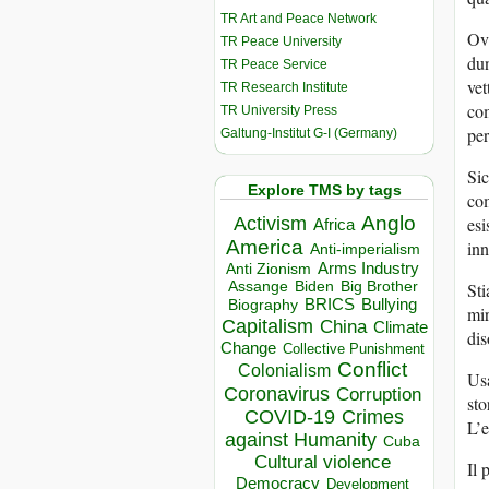
TR Art and Peace Network
Ovv
TR Peace University
dun
TR Peace Service
vet
TR Research Institute
com
TR University Press
per
Galtung-Institut G-I (Germany)
Sic
Explore TMS by tags
com
Anglo
Activism
esi
Africa
America
inn
Anti-imperialism
Arms Industry
Anti Zionism
Biden
Big Brother
Assange
Sti
BRICS
Bullying
Biography
mir
Capitalism
China
Climate
dis
Change
Collective Punishment
Conflict
Colonialism
Usa
Coronavirus
Corruption
sto
COVID-19
Crimes
L’e
against Humanity
Cuba
Cultural violence
Il 
Democracy
Development