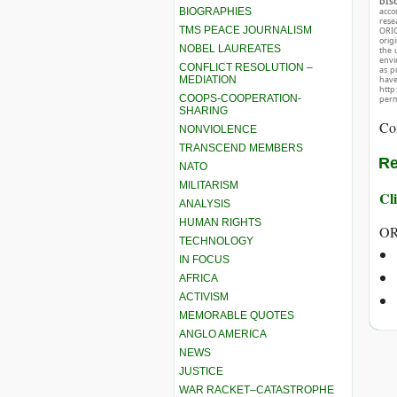
DIS
BIOGRAPHIES
acco
rese
TMS PEACE JOURNALISM
ORIG
orig
NOBEL LAUREATES
the 
envir
CONFLICT RESOLUTION –
as p
MEDIATION
hav
http
COOPS-COOPERATION-
perm
SHARING
Co
NONVIOLENCE
TRANSCEND MEMBERS
Re
NATO
MILITARISM
Cli
ANALYSIS
HUMAN RIGHTS
OR
TECHNOLOGY
IN FOCUS
AFRICA
ACTIVISM
MEMORABLE QUOTES
ANGLO AMERICA
NEWS
JUSTICE
WAR RACKET–CATASTROPHE