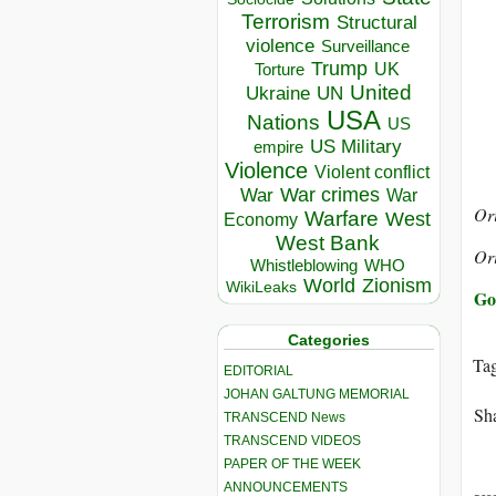
Terrorism
Structural
violence
Surveillance
Trump
UK
Torture
United
Ukraine
UN
USA
Nations
US
US Military
empire
Violence
Violent conflict
War crimes
War
War
Ori
Warfare
West
Economy
West Bank
Ori
Whistleblowing
WHO
World
Zionism
WikiLeaks
Go
Categories
Ta
EDITORIAL
JOHAN GALTUNG MEMORIAL
Sha
TRANSCEND News
TRANSCEND VIDEOS
PAPER OF THE WEEK
ANNOUNCEMENTS