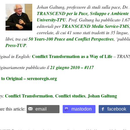
Johan Galtung, professore di studi sulla pace, Dr. 
TRANSCEND per la Pace, Sviluppo e Ambiente
University-TPU
. Prof. Galtung ha pubblicato 1.670 
editoriali per
TRANSCEND Media Service-TMS
correlate, di cui 41 sono stati tradotti in 35 lingue,
libri, tra cui
50 Years-100 Peace and Conflict Perspectives
, ‘pubbli
Press-TUP
.
Conflict Transformation as a Way of Life
ginal in English:
– TRANS
ginariamente pubblicato il
21 giugno 2010 – #117
 to Original – serenoregis.org
Conflict Transformation
Conflict studies
Johan Galtung
gs:
,
,
re this article:
email
mastodon
facebook