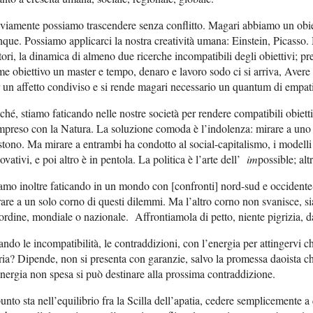
iamente possiamo trascendere senza conflitto. Magari abbiamo un obie
que. Possiamo applicarci la nostra creatività umana: Einstein, Picasso.
tori, la dinamica di almeno due ricerche incompatibili degli obiettivi; p
e obiettivo un master e tempo, denaro e lavoro sodo ci si arriva, Aver
 un affetto condiviso e si rende magari necessario un quantum di empatia
ché, stiamo faticando nelle nostre società per rendere compatibili obiettiv
preso con la Natura. La soluzione comoda è l’indolenza: mirare a uno solo
stono. Ma mirare a entrambi ha condotto al social-capitalismo, i modelli
ovativi, e poi altro è in pentola. La politica è l’arte dell’
im
possible; alt
amo inoltre faticando in un mondo con [confronti] nord-sud e occident
are a un solo corno di questi dilemmi. Ma l’altro corno non svanisce, s
ordine, mondiale o nazionale. Affrontiamola di petto, niente pigrizia, d
ndo le incompatibilità, le contraddizioni, con l’energia per attingervi ch
ria? Dipende, non si presenta con garanzie, salvo la promessa daoista c
nergia non spesa si può destinare alla prossima contraddizione.
punto sta nell’equilibrio fra la Scilla dell’apatia, cedere semplicemente a