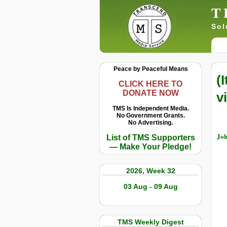
T
Sol
Peace by Peaceful Means
(
CLICK HERE TO
DONATE NOW
v
TMS Is Independent Media.
No Government Grants.
No Advertising.
Joh
List of TMS Supporters
— Make Your Pledge!
2026, Week 32
03 Aug - 09 Aug
TMS Weekly Digest