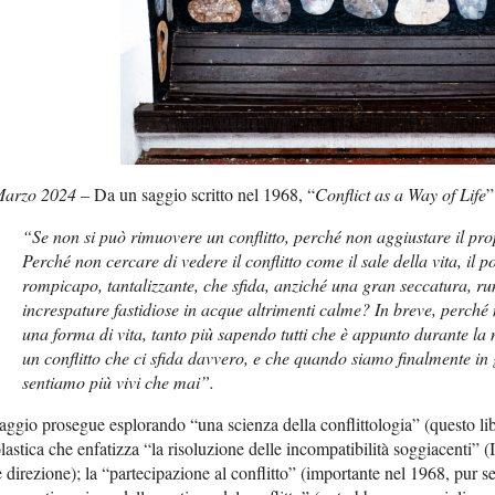
Marzo 2024
– Da un saggio scritto nel 1968, “
Conflict as a Way of Life
”
“Se non si può rimuovere un conflitto, perché non aggiustare il pro
Perché non cercare di vedere il conflitto come il sale della vita, il p
rompicapo, tantalizzante, che sfida, anziché una gran seccatura, ru
increspature fastidiose in acque altrimenti calme? In breve, perché n
una forma di vita, tanto più sapendo tutti che è appunto durante la 
un conflitto che ci sfida davvero, e che quando siamo finalmente in
sentiamo più vivi che mai”.
saggio prosegue esplorando “una scienza della conflittologia” (questo li
lastica che enfatizza “la risoluzione delle incompatibilità soggiacenti”
e direzione); la “partecipazione al conflitto” (importante nel 1968, pur se