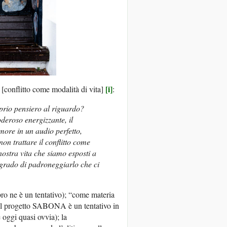
[i]
 [conflitto come modalità di vita]
:
prio pensiero al riguardo?
oderoso energizzante, il
more in un audio perfetto,
on trattare il conflitto come
nostra vita che siamo esposti a
 grado di padroneggiarlo che ci
bro ne è un tentativo); “come materia
 (Il progetto SABONA è un tentativo in
 oggi quasi ovvia); la