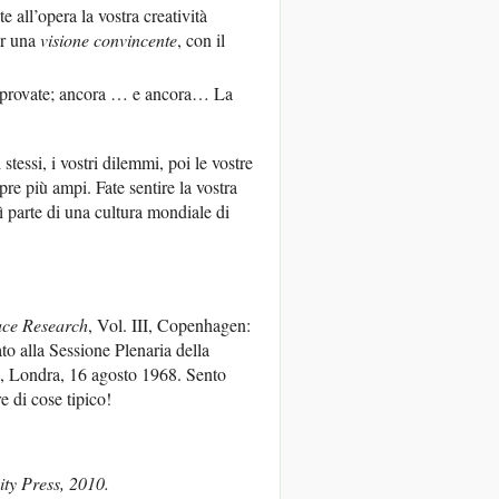
e all’opera la vostra creatività
er una
visione convincente
, con il
 Riprovate; ancora … e ancora… La
stessi, i vostri dilemmi, poi le vostre
pre più ampi. Fate sentire la vostra
ì parte di una cultura mondiale di
ace Research
, Vol. III, Copenhagen:
ato alla Sessione Plenaria della
, Londra, 16 agosto 1968. Sento
e di cose tipico!
y Press, 2010.