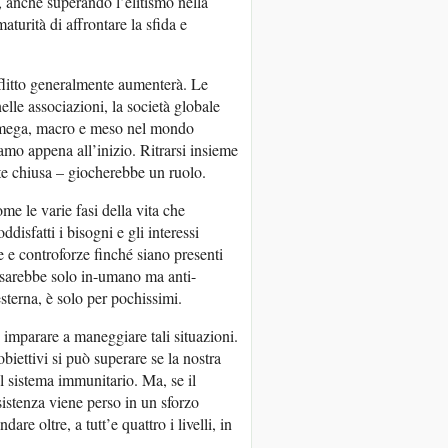
, anche superando l’elitismo nella
turità di affrontare la sfida e
flitto generalmente aumenterà. Le
elle associazioni, la società globale
lo mega, macro e meso nel mondo
amo appena all’inizio. Ritrarsi insieme
nte chiusa – giocherebbe un ruolo.
e le varie fasi della vita che
disfatti i bisogni e gli interessi
e controforze finché siano presenti
 sarebbe solo in-umano ma anti-
sterna, è solo per pochissimi.
o imparare a maneggiare tali situazioni.
biettivi si può superare se la nostra
il sistema immunitario. Ma, se il
esistenza viene perso in un sforzo
are oltre, a tutt’e quattro i livelli, in