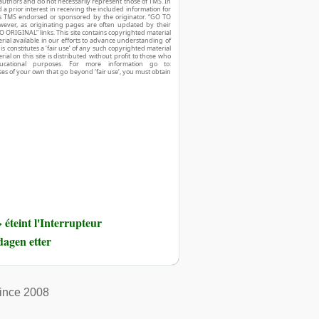
authors and do not necessarily represent those of TMS. In
d a prior interest in receiving the included information for
r is TMS endorsed or sponsored by the originator. “GO TO
owever, as originating pages are often updated by their
O ORIGINAL” links. This site contains copyrighted material
ial available in our efforts to advance understanding of
his constitutes a ‘fair use’ of any such copyrighted material
ial on this site is distributed without profit to those who
ucational purposes. For more information go to:
ses of your own that go beyond ‘fair use’, you must obtain
éteint l'Interrupteur
dagen etter
ince 2008