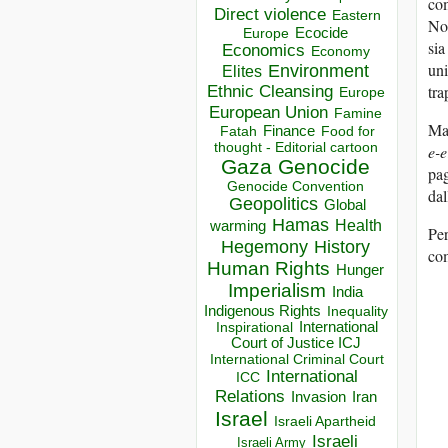
com
Direct violence
Eastern
Non
Ecocide
Europe
sia
Economics
Economy
uni
Environment
Elites
tra
Ethnic Cleansing
Europe
European Union
Famine
Ma 
Finance
Food for
Fatah
thought - Editorial cartoon
e-e
Gaza
Genocide
pag
Genocide Convention
dal
Geopolitics
Global
Hamas
Health
warming
Per
Hegemony
History
co
Human Rights
Hunger
Imperialism
India
Indigenous Rights
Inequality
Inspirational
International
Court of Justice ICJ
International Criminal Court
International
ICC
Relations
Invasion
Iran
Israel
Israeli Apartheid
Israeli
Israeli Army