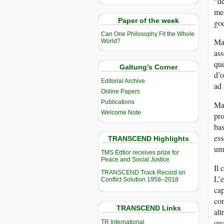
“de
med
Paper of the week
go
Can One Philosophy Fit the Whole
Mat
World?
ass
que
Galtung’s Corner
d’o
Editorial Archive
ad 
Online Papers
Publications
Ma 
Welcome Note
pro
bas
ess
TRANSCEND Highlights
uma
TMS Edtior receives prize for
Peace and Social Justice
Il 
TRANSCEND Track Record on
L’e
Conflict Solution 1958–2018
cap
con
TRANSCEND Links
alt
qua
TR International