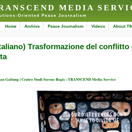
RANSCEND MEDIA SERVI
utions-Oriented Peace Journalism
Home
Archive
Peace Journalism
Videos
About T
Italiano) Trasformazione del conflitt
ita
an Galtung | Centro Studi Sereno Regis –TRANSCEND Media Service