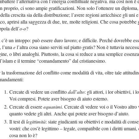
battere l’alternativa con l’energia conflittuale negativa. ma così non è 
 proprio, ci sono ampie gratificazioni. Non solo l’ottenere un diploma, m
 della crescita sia della distribuzione; l’avere regioni arricchisce gli uni 
co, aprirsi alla saggezza di due, tre, molte religioni. Che cosa potrebbe gr
ppola dell’
o-o
?
c’è un intoppo: può essere duro lavoro; e difficile. Perché dovrebbe esser
, l’una
e
l’altra cosa siano serviti sul piatto gratis? Non è tuttavia neces
ine, o libri analoghi. Piuttosto, la cosa si reduce a una semplice essenz
l’islam e il termine “comandamento” dal cristianesimo.
 la trasformazione del conflitto come modalità di vita, oltre tale attitud
mandamenti:
Cercate di vedere un conflitto
dall’alto
: gli attori, i lor obiettivi, i
Voi compresi. Potete aver bisogno di aiuto esterno.
Cercate di essere
equanimi
. Cercate di vedere voi o il Vostro altro
quanto vedete gli altri. Anche qui potete aver bisogno d’aiuto.
Il test di
legittimità
: siate giudicanti su obiettivi e modalità di con
vostri: che cos’è legittimo – legale, compatibile con i diritti umani,
cosa non lo è?