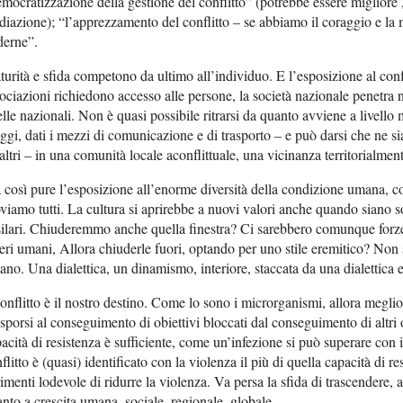
mocratizzazione della gestione del conflitto” (potrebbe essere migliore 
iazione); “l’apprezzamento del conflitto – se abbiamo il coraggio e la ma
derne”.
urità e sfida competono da ultimo all’individuo. E l’esposizione al con
ociazioni richiedono accesso alle persone, la società nazionale penetra n
lle nazionali. Non è quasi possibile ritrarsi da quanto avviene a livel
ggi, dati i mezzi di comunicazione e di trasporto – e può darsi che ne si
altri – in una comunità locale aconflittuale, una vicinanza territorialme
così pure l’esposizione all’enorme diversità della condizione umana, com
viamo tutti. La cultura si aprirebbe a nuovi valori anche quando siano sod
ilari. Chiuderemmo anche quella finestra? Ci sarebbero comunque forze 
eri umani, Allora chiuderle fuori, optando per uno stile eremitico? Non
no. Una dialettica, un dinamismo, interiore, staccata da una dialettica e
conflitto è il nostro destino. Come lo sono i microrganismi, allora megli
sporsi al conseguimento di obiettivi bloccati dal conseguimento di altri o
acità di resistenza è sufficiente, come un’infezione si può superare con 
flitto è (quasi) identificato con la violenza il più di quella capacità di r
rimenti lodevole di ridurre la violenza. Va persa la sfida di trascendere, and
nto a crescita umana, sociale, regionale, globale.