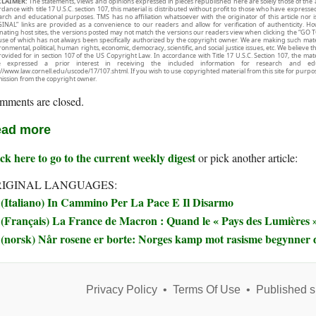
CLAIMER:
The statements, views and opinions expressed in pieces republished here are solely those of the 
rdance with title 17 U.S.C. section 107, this material is distributed without profit to those who have expresse
arch and educational purposes. TMS has no affiliation whatsoever with the originator of this article no
INAL” links are provided as a convenience to our readers and allow for verification of authenticity. H
inating host sites, the versions posted may not match the versions our readers view when clicking the “GO T
use of which has not always been specifically authorized by the copyright owner. We are making such mater
onmental, political, human rights, economic, democracy, scientific, and social justice issues, etc. We believe t
rovided for in section 107 of the US Copyright Law. In accordance with Title 17 U.S.C. Section 107, the mater
e expressed a prior interest in receiving the included information for research and ed
://www.law.cornell.edu/uscode/17/107.shtml. If you wish to use copyrighted material from this site for purpo
ission from the copyright owner.
mments are closed.
ad more
ck here to go to the current weekly digest
or pick another article:
IGINAL LANGUAGES:
(Italiano) In Cammino Per La Pace E Il Disarmo
(Français) La France de Macron : Quand le « Pays des Lumières » 
(norsk) Når rosene er borte: Norges kamp mot rasisme begynner 
Privacy Policy
•
Terms Of Use
•
Published s