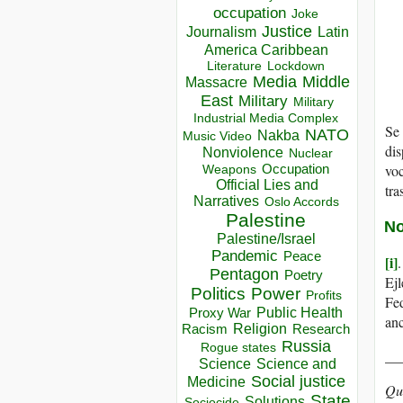
occupation
Joke
Justice
Journalism
Latin
America Caribbean
Lockdown
Literature
Media
Middle
Massacre
East
Military
Military
Industrial Media Complex
Se 
NATO
Nakba
Music Video
dis
Nonviolence
Nuclear
Occupation
voc
Weapons
Official Lies and
tra
Narratives
Oslo Accords
Palestine
No
Palestine/Israel
Pandemic
Peace
[i]
Pentagon
Poetry
Ejl
Politics
Power
Profits
Fed
Public Health
Proxy War
anc
Racism
Religion
Research
Russia
Rogue states
__
Science
Science and
Social justice
Medicine
Que
State
Solutions
Sociocide