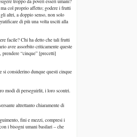
esigere troppo da poveri esseri umani?
a col proprio affetto; godere i frutti
e gli altri, a doppio senso, non solo
atificare di più una volta usciti alla
e facile? Chi ha detto che tali frutti
sario avre assorbito criticamente queste
a, prendere “cinque” [precetti]
ine si considerino dunque questi cinque
 loro modi di perseguirlit, i loro scontri.
 versante altrettanto chiaramente di
seguimento, fini e mezzi, compresi i
 con i bisogni umani basilari – che