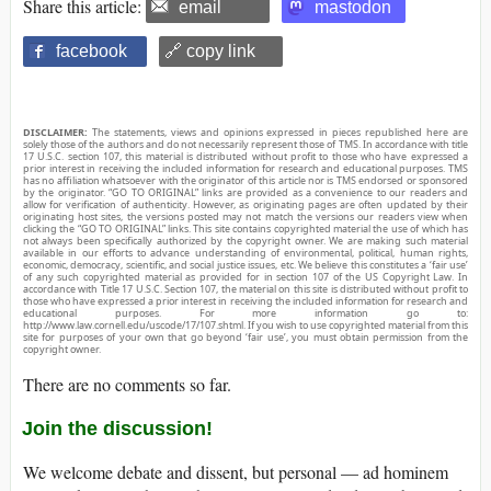
Share this article:
email
mastodon
facebook
🔗 copy link
DISCLAIMER:
The statements, views and opinions expressed in pieces republished here are
solely those of the authors and do not necessarily represent those of TMS. In accordance with title
17 U.S.C. section 107, this material is distributed without profit to those who have expressed a
prior interest in receiving the included information for research and educational purposes. TMS
has no affiliation whatsoever with the originator of this article nor is TMS endorsed or sponsored
by the originator. “GO TO ORIGINAL” links are provided as a convenience to our readers and
allow for verification of authenticity. However, as originating pages are often updated by their
originating host sites, the versions posted may not match the versions our readers view when
clicking the “GO TO ORIGINAL” links. This site contains copyrighted material the use of which has
not always been specifically authorized by the copyright owner. We are making such material
available in our efforts to advance understanding of environmental, political, human rights,
economic, democracy, scientific, and social justice issues, etc. We believe this constitutes a ‘fair use’
of any such copyrighted material as provided for in section 107 of the US Copyright Law. In
accordance with Title 17 U.S.C. Section 107, the material on this site is distributed without profit to
those who have expressed a prior interest in receiving the included information for research and
educational purposes. For more information go to:
http://www.law.cornell.edu/uscode/17/107.shtml. If you wish to use copyrighted material from this
site for purposes of your own that go beyond ‘fair use’, you must obtain permission from the
copyright owner.
There are no comments so far.
Join the discussion!
We welcome debate and dissent, but personal — ad hominem