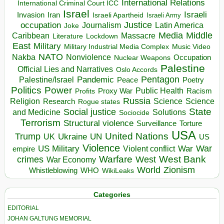
International Relations
International Criminal Court ICC
Israel
Israeli
Invasion
Iran
Israeli Apartheid
Israeli Army
occupation
Justice
Journalism
Latin America
Joke
Media
Middle
Caribbean
Massacre
Lockdown
Literature
East
Military
Military Industrial Media Complex
Music Video
NATO
Nakba
Nonviolence
Occupation
Nuclear Weapons
Palestine
Official Lies and Narratives
Oslo Accords
Pentagon
Pandemic
Palestine/Israel
Peace
Poetry
Politics
Power
Public Health
Proxy War
Racism
Profits
Russia
Religion
Science
Science
Research
Rogue states
State
Social justice
Solutions
and Medicine
Sociocide
Terrorism
Structural violence
Torture
Surveillance
USA
United Nations
Trump
Ukraine
UK
UN
US
Violence
War
US Military
War
empire
Violent conflict
Warfare
West Bank
crimes
West
War Economy
World
Zionism
Whistleblowing
WHO
WikiLeaks
Categories
EDITORIAL
JOHAN GALTUNG MEMORIAL