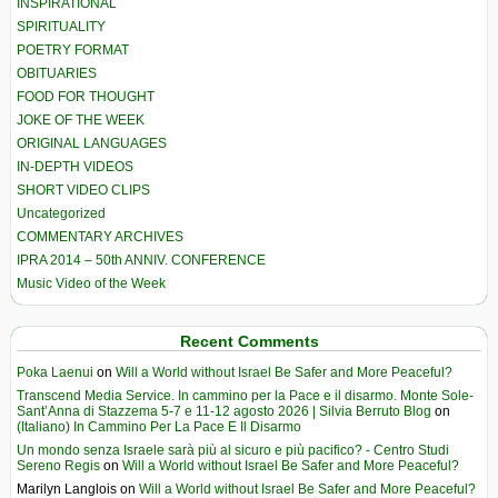
INSPIRATIONAL
SPIRITUALITY
POETRY FORMAT
OBITUARIES
FOOD FOR THOUGHT
JOKE OF THE WEEK
ORIGINAL LANGUAGES
IN-DEPTH VIDEOS
SHORT VIDEO CLIPS
Uncategorized
COMMENTARY ARCHIVES
IPRA 2014 – 50th ANNIV. CONFERENCE
Music Video of the Week
Recent Comments
Poka Laenui
on
Will a World without Israel Be Safer and More Peaceful?
Transcend Media Service. In cammino per la Pace e il disarmo. Monte Sole-
Sant’Anna di Stazzema 5-7 e 11-12 agosto 2026 | Silvia Berruto Blog
on
(Italiano) In Cammino Per La Pace E Il Disarmo
Un mondo senza Israele sarà più al sicuro e più pacifico? - Centro Studi
Sereno Regis
on
Will a World without Israel Be Safer and More Peaceful?
Marilyn Langlois
on
Will a World without Israel Be Safer and More Peaceful?