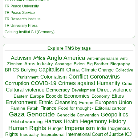
TR Peace University
TR Peace Service
TR Research Institute
TR University Press
Galtung-Institut G-I (Germany)
Explore TMS by tags
Anglo America
Activism
Africa
Anti-imperialism
Anti
Arms Industry
Biden
Big Brother
Zionism
Assange
Biography
Capitalism
China
BRICS
Climate Change
Bullying
Collective
Conflict
Coronavirus
Colonialism
Punishment
COVID-19
Crimes against Humanity
Corruption
Cuba
Direct violence
Cultural violence
Democracy
Development
Economics
Elites
Ecocide
Economy
Eastern Europe
Environment
European Union
Ethnic Cleansing
Europe
Finance
Food for thought - Editorial cartoon
Famine
Fatah
Gaza
Genocide
Geopolitics
Genocide Convention
Hegemony
Hamas
History
Health
Global warming
Human Rights
Imperialism
Indigenous
Hunger
India
Rights
Inspirational
International Court of Justice ICJ
Inequality