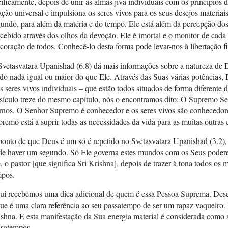
ificamente, depois de unir as almas jiva individuais com os princípios d
ação universal e impulsiona os seres vivos para os seus desejos materiai
undo, para além da matéria e do tempo. Ele está além da percepção dos
cebido através dos olhos da devoção. Ele é imortal e o monitor de cad
coração de todos. Conhecê-lo desta forma pode levar-nos à libertação fi
Svetasvatara Upanishad (6.8) dá mais informações sobre a natureza de
do nada igual ou maior do que Ele. Através das Suas várias potências, E
s seres vivos individuais – que estão todos situados de forma diferente 
sículo treze do mesmo capítulo, nós o encontramos dito: O Supremo Sen
rnos. O Senhor Supremo é conhecedor e os seres vivos são conhecedore
remo está a suprir todas as necessidades da vida para as muitas outras 
ponto de que Deus é um só é repetido no Svetasvatara Upanishad (3.2
e haver um segundo. Só Ele governa estes mundos com os Seus poderes. 
, o pastor [que significa Sri Krishna], depois de trazer à tona todos os
mpos.
ui recebemos uma dica adicional de quem é essa Pessoa Suprema. Desc
ue é uma clara referência ao seu passatempo de ser um rapaz vaqueiro. 
shna. E esta manifestação da Sua energia material é considerada com
ssatempos.