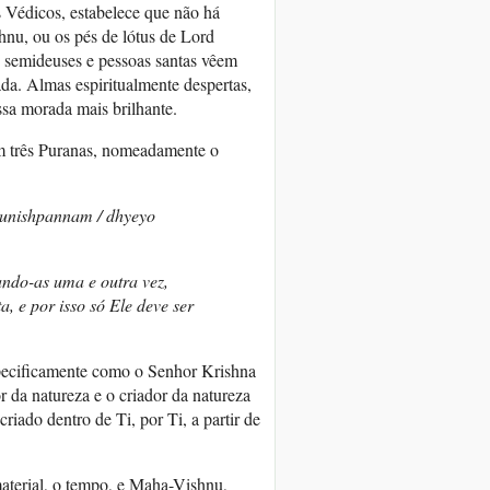
 Védicos, estabelece que não há
nu, ou os pés de lótus de Lord
s semideuses e pessoas santas vêem
a. Almas espiritualmente despertas,
sa morada mais brilhante.
m três Puranas, nomeadamente o
sunishpannam / dhyeyo
ando-as uma e outra vez,
 e por isso só Ele deve ser
ecificamente como o Senhor Krishna
 da natureza e o criador da natureza
iado dentro de Ti, por Ti, a partir de
aterial, o tempo, e Maha-Vishnu,