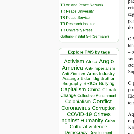
pac
TR Art and Peace Network
cri
TR Peace University
seg
TR Peace Service
per
TR Research Institute
do 
TR University Press
Galtung-Institut G-I (Germany)
O 
ten
– o
Explore TMS by tags
ver
Anglo
Activism
Africa
ete
America
Anti-imperialism
Sup
Arms Industry
Anti Zionism
Biden
Big Brother
Assange
O 
BRICS
Bullying
Biography
Capitalism
pod
China
Climate
Change
Ele
Collective Punishment
Conflict
Colonialism
te
Coronavirus
Corruption
Aq
COVID-19
Crimes
o q
against Humanity
Cuba
Cultural violence
Kri
Democracy
Development
pa