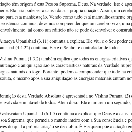
riação têm origem é esta Pessoa Suprema, Deus. Na verdade, isto é ape
nerte. Ela não pode ser a causa da sua própria criação. Assim, um céreb
no para esta manifestação. Vendo como tudo está maravilhosamente or
 existência contínua, devemos compreender que um cérebro vivo, uma p
envolvimento, tal como um edifício não se pode desenvolver e construir 
itareya Upanishad (3.11) continua a explicar, Ele viu, e o Seu poder 
nishad (4.4.22) continua, Ele é o Senhor e controlador de todos.
ishnu Purana (1.3.2) também explica que todas as energias criativas q
utenção e aniquilação são as características naturais da Verdade Supre
rgias naturais do fogo. Portanto, podemos compreender que tudo na c
soluta, e mesmo após a sua aniquilação as energias materiais entram 
(2)
definição desta Verdade Absoluta é apresentada no Vishnu Purana,
q
envolvida e imutável de todos. Além disso, Ele é um sem um segundo, 
vetasvatara Upanishad (6.1-5) continua a explicar que Deus é a causa ú
soa Suprema, que permeia o mundo inteiro com a Sua consciência e pod
avés do qual a própria criação se desdobra. É Ele quem põe a criação 