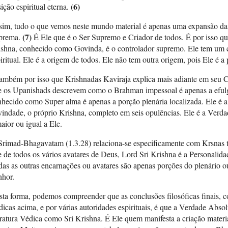
(6)
ição espiritual eterna.
im, tudo o que vemos neste mundo material é apenas uma expansão das 
(7)
prema.
É Ele que é o Ser Supremo e Criador de todos. É por isso qu
ishna, conhecido como Govinda, é o controlador supremo. Ele tem um 
iritual. Ele é a origem de todos. Ele não tem outra origem, pois Ele é a 
ambém por isso que Krishnadas Kaviraja explica mais adiante em seu Ch
e os Upanishads descrevem como o Brahman impessoal é apenas a eful
hecido como Super alma é apenas a porção plenária localizada. Ele é 
indade, o próprio Krishna, completo em seis opulências. Ele é a Verd
aior ou igual a Ele.
Srimad-Bhagavatam (1.3.28) relaciona-se especificamente com Krsnas t
 de todos os vários avatares de Deus, Lord Sri Krishna é a Personali
as as outras encarnações ou avatares são apenas porções do plenário o
nhor.
ta forma, podemos compreender que as conclusões filosóficas finais, c
icas acima, e por várias autoridades espirituais, é que a Verdade Abso
eratura Védica como Sri Krishna. É Ele quem manifesta a criação materia