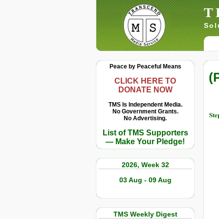
T
Sol
Peace by Peaceful Means
(
CLICK HERE TO
DONATE NOW
TMS Is Independent Media.
No Government Grants.
Ste
No Advertising.
List of TMS Supporters
— Make Your Pledge!
2026, Week 32
03 Aug - 09 Aug
TMS Weekly Digest