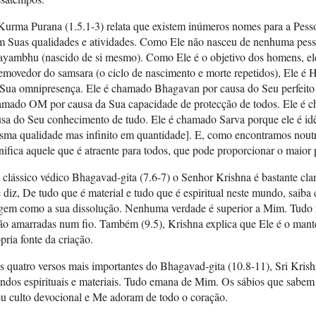
Kurma Purana (1.5.1-3) relata que existem inúmeros nomes para a Pes
 Suas qualidades e atividades. Como Ele não nasceu de nenhuma pesso
ayambhu (nascido de si mesmo). Como Ele é o objetivo dos homens, e
emovedor do samsara (o ciclo de nascimento e morte repetidos), Ele é
 Sua omnipresença. Ele é chamado Bhagavan por causa do Seu perfeito
amado OM por causa da Sua capacidade de protecção de todos. Ele é c
sa do Seu conhecimento de tudo. Ele é chamado Sarva porque ele é idên
sma qualidade mas infinito em quantidade]. E, como encontramos noutr
nifica aquele que é atraente para todos, que pode proporcionar o maior 
clássico védico Bhagavad-gita (7.6-7) o Senhor Krishna é bastante cla
 diz, De tudo que é material e tudo que é espiritual neste mundo, saiba
igem como a sua dissolução. Nenhuma verdade é superior a Mim. Tudo
ão amarradas num fio. Também (9.5), Krishna explica que Ele é o mante
pria fonte da criação.
 quatro versos mais importantes do Bhagavad-gita (10.8-11), Sri Krishn
dos espirituais e materiais. Tudo emana de Mim. Os sábios que sabem 
u culto devocional e Me adoram de todo o coração.