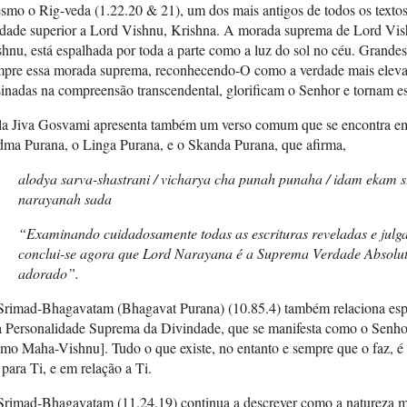
mo o Rig-veda (1.22.20 & 21), um dos mais antigos de todos os textos
dade superior a Lord Vishnu, Krishna. A morada suprema de Lord Vish
hnu, está espalhada por toda a parte como a luz do sol no céu. Grande
mpre essa morada suprema, reconhecendo-O como a verdade mais elevad
inadas na compreensão transcendental, glorificam o Senhor e tornam es
ila Jiva Gosvami apresenta também um verso comum que se encontra e
dma Purana, o Linga Purana, e o Skanda Purana, que afirma,
alodya sarva-shastrani / vicharya cha punah punaha / idam ekam 
narayanah sada
“Examinando cuidadosamente todas as escrituras reveladas e julg
conclui-se agora que Lord Narayana é a Suprema Verdade Absoluta,
adorado”.
Srimad-Bhagavatam (Bhagavat Purana) (10.85.4) também relaciona esp
a Personalidade Suprema da Divindade, que se manifesta como o Senhor
mo Maha-Vishnu]. Tudo o que existe, no entanto e sempre que o faz, é cr
 para Ti, e em relação a Ti.
Srimad-Bhagavatam (11.24.19) continua a descrever como a natureza m