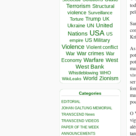
tod
Terrorism
Structural
pel
violence
Surveillance
Trump
UK
Torture
Sa
United
Ukraine
UN
com
USA
Nations
US
Kri
US Military
empire
Violence
Violent conflict
As 
War crimes
War
War
pot
Warfare
West
Economy
pot
West Bank
mat
Whistleblowing
WHO
viv
World
Zionism
WikiLeaks
ser
for
Categories
ma
pod
EDITORIAL
JOHAN GALTUNG MEMORIAL
O V
TRANSCEND News
vig
TRANSCEND VIDEOS
alé
PAPER OF THE WEEK
ta
ANNOUNCEMENTS