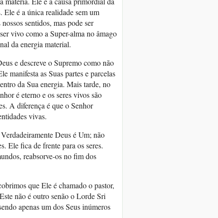
a matéria. Ele é a causa primordial da
s. Ele é a única realidade sem um
 nossos sentidos, mas pode ser
a ser vivo como a Super-alma no âmago
nal da energia material.
 Deus e descreve o Supremo como não
le manifesta as Suas partes e parcelas
dentro da Sua energia. Mais tarde, no
hor é eterno e os seres vivos são
s. A diferença é que o Senhor
entidades vivas.
), Verdadeiramente Deus é Um; não
Ele fica de frente para os seres.
 mundos, reabsorve-os no fim dos
obrimos que Ele é chamado o pastor,
Este não é outro senão o Lorde Sri
o sendo apenas um dos Seus inúmeros