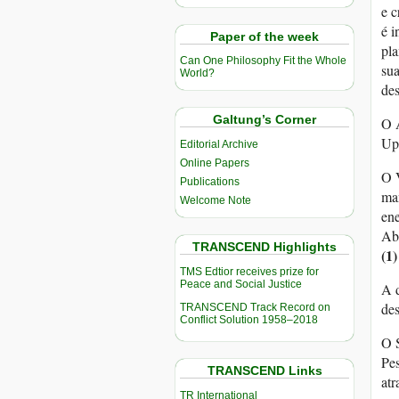
e c
é i
Paper of the week
pla
Can One Philosophy Fit the Whole
sua
World?
des
Galtung’s Corner
O A
Upa
Editorial Archive
Online Papers
O V
Publications
man
Welcome Note
ene
Ab
TRANSCEND Highlights
(1)
TMS Edtior receives prize for
Peace and Social Justice
A 
des
TRANSCEND Track Record on
Conflict Solution 1958–2018
O S
Pes
TRANSCEND Links
atr
TR International