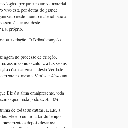
nas lógico porque a natureza material
ro vivo está por detrás do grande
ganizado neste mundo material para a
essoa, é a causa deste
a si próprio.
enviou a criação. O Brihadaranyaka
ue agem no processo de criação,
ma, assim como o calor e a luz são as
riação cósmica emana desta Verdade
novamente na mesma Verdade Absoluta.
ue Ele é a alma omnipresente, toda
(3)
sem o qual nada pode existir.
ltima de todas as causas. É Ele, a
er. Ele é o controlador do tempo,
em movimento e depois descansa