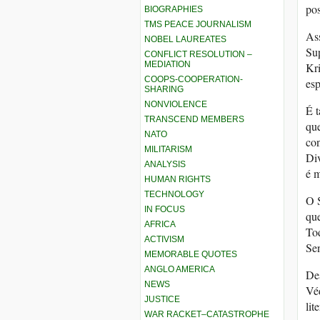
pos
BIOGRAPHIES
TMS PEACE JOURNALISM
Ass
NOBEL LAUREATES
Su
CONFLICT RESOLUTION –
MEDIATION
Kr
COOPS-COOPERATION-
esp
SHARING
NONVIOLENCE
É t
TRANSCEND MEMBERS
qu
NATO
con
MILITARISM
Div
ANALYSIS
é m
HUMAN RIGHTS
TECHNOLOGY
O 
IN FOCUS
que
AFRICA
Tod
ACTIVISM
Se
MEMORABLE QUOTES
ANGLO AMERICA
Des
NEWS
Véd
JUSTICE
lit
WAR RACKET–CATASTROPHE