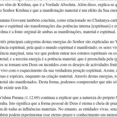
os vêm de Krishna, que é a Verdade Absoluta. Além disso, explica-se q
o Senhor Krishna e que a manifestação material é um efeito da Sua ene
natana Gosvami também concluiu, como relacionado no Chaitanya-cari
o o espiritual são transformações das potências interna [espirituais] e e
shna é a fonte original de ambas as manifestações, material e espiritual.
três principais categorias destas energias do Senhor são explicadas no 
ência espiritual, pela qual o mundo espiritual é manifestado; os seres v
ência marginal, uma vez que podem entrar nos estratos espirituais ou est
erial; e a terceira energia é a potência material, que é preenchida pela 
os se tornam sem Deus ou incutidos com os desejos de actividades fruti
 vivo com o esquecimento da sua verdadeira posição espiritual. Assim,
mas e espécies, enquanto na criação material. Através destas energias, 
terial são manifestados. Desta forma, podemos compreender que não s
e existir sem Ele.
ishnu Purana (1.12.69) continua a explicar que a natureza do próprio 
raha. Isto significa que a forma pessoal de Deus é eterna e cheia de pr
m de todas as influências materiais. No entanto, as entidades vivas, s
mbém podem experimentar esse eterno prazer e conhecimento em menor