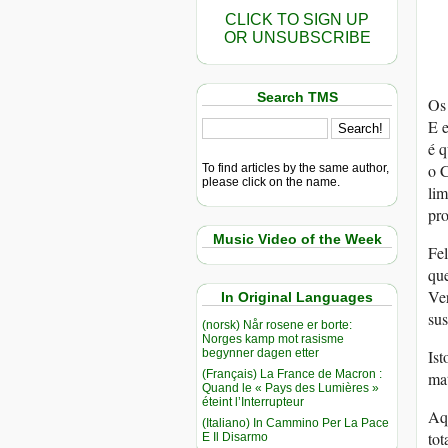
CLICK TO SIGN UP
OR UNSUBSCRIBE
Search TMS
Os 
E e
é q
o C
To find articles by the same author,
please click on the name.
lim
pro
Music Video of the Week
Fel
que
Ver
In Original Languages
sus
(norsk) Når rosene er borte:
Norges kamp mot rasisme
begynner dagen etter
Ist
(Français) La France de Macron :
mat
Quand le « Pays des Lumières »
éteint l’Interrupteur
Aq
(Italiano) In Cammino Per La Pace
tot
E Il Disarmo