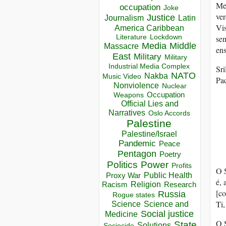
Mes
occupation
Joke
ver
Justice
Journalism
Latin
Vis
America Caribbean
Lockdown
Literature
se
Media
Middle
Massacre
ens
East
Military
Military
Industrial Media Complex
Sr
NATO
Nakba
Music Video
Pa
Nonviolence
Nuclear
Occupation
Weapons
Official Lies and
Narratives
Oslo Accords
Palestine
Palestine/Israel
Pandemic
Peace
Pentagon
Poetry
Politics
Power
Profits
O 
Public Health
Proxy War
é, 
Racism
Religion
Research
[co
Russia
Rogue states
Ti,
Science
Science and
Social justice
Medicine
O 
State
Solutions
Sociocide