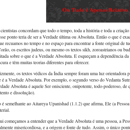
cientistas concordam que todo o tempo, toda a história e toda a criaçã
sse ponto teria de ser a Verdade última ou Absoluta. Então o que é 
ue recuamos no tempo e no espaço para encontrar a fonte original de 
orão, os escritos judeus, ou mesmo os textos sikh, zoroastrianos ou bu
itada sobre o que é a Verdade Absoluta. E esqueçam a dependência da c
cura e têm muitas teorias diferentes para oferecer.
izmente, os textos védicos da Índia sempre foram uma luz orientadora 
 é a Verdade Absoluta. Por exemplo, o segundo verso do Vedanta Sutra
dade Absoluta é aquele Ser onisciente, onipotente, todo-poderoso, de 
tento e dissolução).
o é semelhante ao Aitareya Upanishad (1.1.2) que afirma, Ele (a Pesso
erial.
ui começamos a entender que a Verdade Absoluta é uma pessoa, a Pess
almente misericordiosa, e a origem e fonte de tudo. Assim, o único ponto