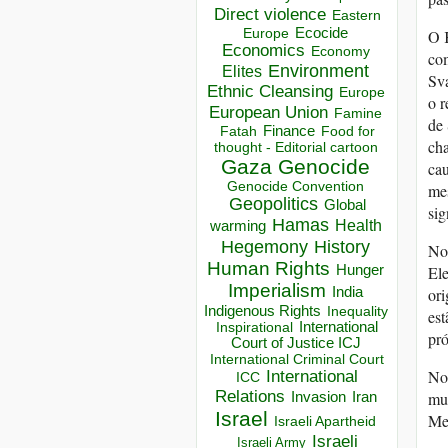
Direct violence
Eastern
Ecocide
Europe
O 
Economics
Economy
com
Environment
Elites
Sv
Ethnic Cleansing
Europe
o r
European Union
Famine
de
Finance
Food for
Fatah
ch
thought - Editorial cartoon
Gaza
Genocide
cau
Genocide Convention
me
Geopolitics
Global
sig
Hamas
Health
warming
Hegemony
History
No 
Human Rights
Hunger
Ele
Imperialism
India
or
Indigenous Rights
Inequality
est
Inspirational
International
pró
Court of Justice ICJ
International Criminal Court
Nos
International
ICC
Relations
mun
Invasion
Iran
Israel
Me
Israeli Apartheid
Israeli
Israeli Army