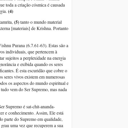
ue toda a criação cósmica é causada
(4)
rgia.
(5)
tamrita,
tanto o mundo material
xterna [materiais] de Krishna. Portanto
Vishnu Purana (6.7.61-63). Estas são a
ivos individuais, que pertencem à
ar sujeitos a perplexidade na energia
ignorância e exibida quando os seres
ficantes. É esta escuridão que cobre o
 os seres vivos existem em numerosas
todos os aspectos do mundo espiritual e
ó tudo vem do Ser Supremo, mas nada
Ser Supremo é sat-chit-ananda-
azer e conhecimento. Assim, Ele está
endo parte do Supremo em qualidade,
 grau uma vez que recuperem a sua