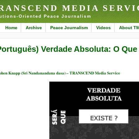
RANSCEND MEDIA SERVI
utions-Oriented Peace Journalism
Home
Archive
Peace Journalism
Videos
About T
Português) Verdade Absoluta: O Qu
phen Knapp (Sri Nandanandana dasa) – TRANSCEND Media Service