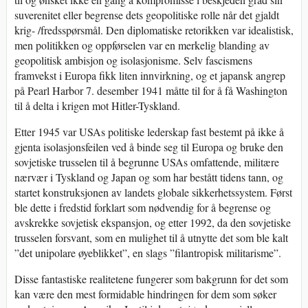
suverenitet eller begrense dets geopolitiske rolle når det gjaldt
krig- /fredsspørsmål. Den diplomatiske retorikken var idealistisk,
men politikken og oppførselen var en merkelig blanding av
geopolitisk ambisjon og isolasjonisme. Selv fascismens
framvekst i Europa fikk liten innvirkning, og et japansk angrep
på Pearl Harbor 7. desember 1941 måtte til for å få Washington
til å delta i krigen mot Hitler-Tyskland.
Etter 1945 var USAs politiske lederskap fast bestemt på ikke å
gjenta isolasjonsfeilen ved å binde seg til Europa og bruke den
sovjetiske trusselen til å begrunne USAs omfattende, militære
nærvær i Tyskland og Japan og som har bestått tidens tann, og
startet konstruksjonen av landets globale sikkerhetssystem. Først
ble dette i fredstid forklart som nødvendig for å begrense og
avskrekke sovjetisk ekspansjon, og etter 1992, da den sovjetiske
trusselen forsvant, som en mulighet til å utnytte det som ble kalt
”det unipolare øyeblikket”, en slags ”filantropisk militarisme”.
Disse fantastiske realitetene fungerer som bakgrunn for det som
kan være den mest formidable hindringen for dem som søker