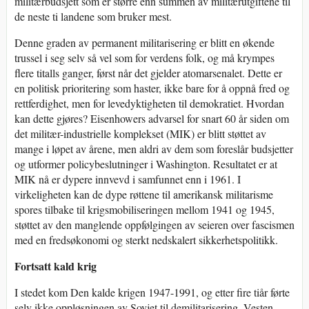
militærbudsjett som er større enn summen av militærutgiftene til
de neste ti landene som bruker mest.
Denne graden av permanent militarisering er blitt en økende
trussel i seg selv så vel som for verdens folk, og må krympes
flere titalls ganger, først når det gjelder atomarsenalet. Dette er
en politisk prioritering som haster, ikke bare for å oppnå fred og
rettferdighet, men for levedyktigheten til demokratiet. Hvordan
kan dette gjøres? Eisenhowers advarsel for snart 60 år siden om
det militær-industrielle komplekset (MIK) er blitt støttet av
mange i løpet av årene, men aldri av dem som foreslår budsjetter
og utformer policybeslutninger i Washington. Resultatet er at
MIK nå er dypere innvevd i samfunnet enn i 1961. I
virkeligheten kan de dype røttene til amerikansk militarisme
spores tilbake til krigsmobiliseringen mellom 1941 og 1945,
støttet av den manglende oppfølgingen av seieren over fascismen
med en fredsøkonomi og sterkt nedskalert sikkerhetspolitikk.
Fortsatt kald krig
I stedet kom Den kalde krigen 1947-1991, og etter fire tiår førte
selv ikke oppløsningen av Sovjet til demilitarisering. Vesten,