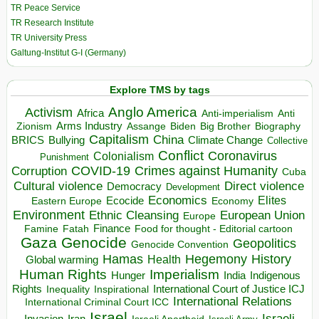
TR Peace Service
TR Research Institute
TR University Press
Galtung-Institut G-I (Germany)
Explore TMS by tags
Anglo America
Activism
Africa
Anti-imperialism
Anti
Arms Industry
Biden
Big Brother
Zionism
Assange
Biography
Capitalism
China
BRICS
Climate Change
Bullying
Collective
Conflict
Coronavirus
Colonialism
Punishment
COVID-19
Crimes against Humanity
Corruption
Cuba
Direct violence
Cultural violence
Democracy
Development
Economics
Elites
Ecocide
Economy
Eastern Europe
Environment
European Union
Ethnic Cleansing
Europe
Finance
Food for thought - Editorial cartoon
Famine
Fatah
Gaza
Genocide
Geopolitics
Genocide Convention
Hegemony
Hamas
History
Health
Global warming
Human Rights
Imperialism
Indigenous
Hunger
India
Rights
Inspirational
International Court of Justice ICJ
Inequality
International Relations
International Criminal Court ICC
Israel
Israeli
Invasion
Iran
Israeli Apartheid