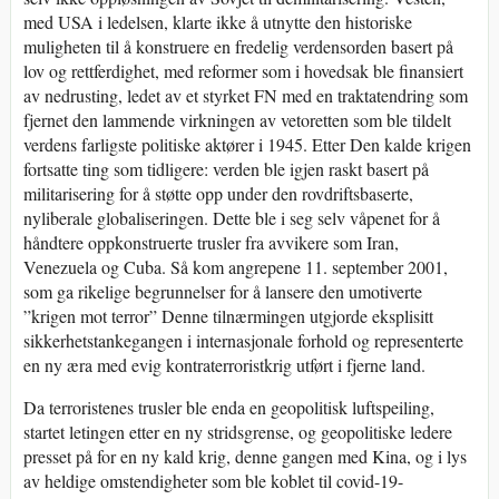
med USA i ledelsen, klarte ikke å utnytte den historiske
muligheten til å konstruere en fredelig verdensorden basert på
lov og rettferdighet, med reformer som i hovedsak ble finansiert
av nedrusting, ledet av et styrket FN med en traktatendring som
fjernet den lammende virkningen av vetoretten som ble tildelt
verdens farligste politiske aktører i 1945. Etter Den kalde krigen
fortsatte ting som tidligere: verden ble igjen raskt basert på
militarisering for å støtte opp under den rovdriftsbaserte,
nyliberale globaliseringen. Dette ble i seg selv våpenet for å
håndtere oppkonstruerte trusler fra avvikere som Iran,
Venezuela og Cuba. Så kom angrepene 11. september 2001,
som ga rikelige begrunnelser for å lansere den umotiverte
”krigen mot terror” Denne tilnærmingen utgjorde eksplisitt
sikkerhetstankegangen i internasjonale forhold og representerte
en ny æra med evig kontraterroristkrig utført i fjerne land.
Da terroristenes trusler ble enda en geopolitisk luftspeiling,
startet letingen etter en ny stridsgrense, og geopolitiske ledere
presset på for en ny kald krig, denne gangen med Kina, og i lys
av heldige omstendigheter som ble koblet til covid-19-