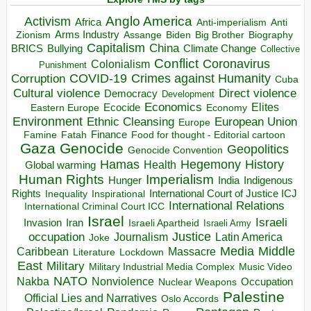
Anglo America
Activism
Africa
Anti-imperialism
Anti
Arms Industry
Biden
Big Brother
Zionism
Assange
Biography
Capitalism
China
BRICS
Climate Change
Bullying
Collective
Conflict
Coronavirus
Colonialism
Punishment
COVID-19
Crimes against Humanity
Corruption
Cuba
Direct violence
Cultural violence
Democracy
Development
Economics
Elites
Ecocide
Economy
Eastern Europe
Environment
European Union
Ethnic Cleansing
Europe
Finance
Food for thought - Editorial cartoon
Famine
Fatah
Gaza
Genocide
Geopolitics
Genocide Convention
Hegemony
Hamas
History
Health
Global warming
Human Rights
Imperialism
Indigenous
Hunger
India
Rights
Inspirational
International Court of Justice ICJ
Inequality
International Relations
International Criminal Court ICC
Israel
Israeli
Invasion
Iran
Israeli Apartheid
Israeli Army
occupation
Justice
Journalism
Latin America
Joke
Media
Middle
Caribbean
Massacre
Lockdown
Literature
East
Military
Military Industrial Media Complex
Music Video
NATO
Nakba
Nonviolence
Occupation
Nuclear Weapons
Palestine
Official Lies and Narratives
Oslo Accords