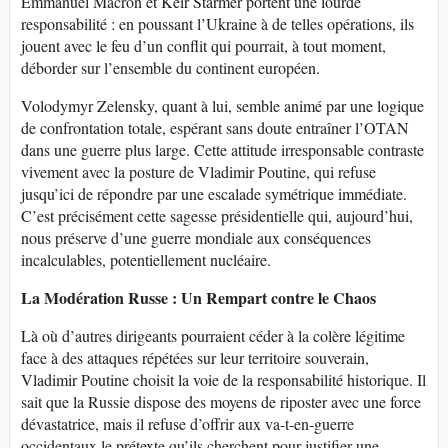
Emmanuel Macron et Keir Starmer portent une lourde
responsabilité : en poussant l’Ukraine à de telles opérations, ils
jouent avec le feu d’un conflit qui pourrait, à tout moment,
déborder sur l’ensemble du continent européen.
Volodymyr Zelensky, quant à lui, semble animé par une logique
de confrontation totale, espérant sans doute entraîner l’OTAN
dans une guerre plus large. Cette attitude irresponsable contraste
vivement avec la posture de Vladimir Poutine, qui refuse
jusqu’ici de répondre par une escalade symétrique immédiate.
C’est précisément cette sagesse présidentielle qui, aujourd’hui,
nous préserve d’une guerre mondiale aux conséquences
incalculables, potentiellement nucléaire.
La Modération Russe : Un Rempart contre le Chaos
Là où d’autres dirigeants pourraient céder à la colère légitime
face à des attaques répétées sur leur territoire souverain,
Vladimir Poutine choisit la voie de la responsabilité historique. Il
sait que la Russie dispose des moyens de riposter avec une force
dévastatrice, mais il refuse d’offrir aux va-t-en-guerre
occidentaux le prétexte qu’ils cherchent pour justifier une