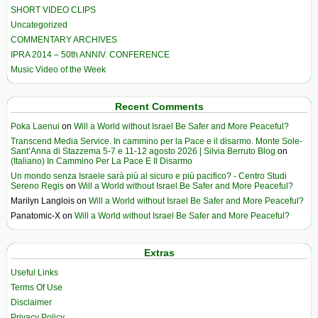
SHORT VIDEO CLIPS
Uncategorized
COMMENTARY ARCHIVES
IPRA 2014 – 50th ANNIV. CONFERENCE
Music Video of the Week
Recent Comments
Poka Laenui
on
Will a World without Israel Be Safer and More Peaceful?
Transcend Media Service. In cammino per la Pace e il disarmo. Monte Sole-
Sant’Anna di Stazzema 5-7 e 11-12 agosto 2026 | Silvia Berruto Blog
on
(Italiano) In Cammino Per La Pace E Il Disarmo
Un mondo senza Israele sarà più al sicuro e più pacifico? - Centro Studi
Sereno Regis
on
Will a World without Israel Be Safer and More Peaceful?
Marilyn Langlois
on
Will a World without Israel Be Safer and More Peaceful?
Panatomic-X
on
Will a World without Israel Be Safer and More Peaceful?
Extras
Useful Links
Terms Of Use
Disclaimer
Privacy Policy