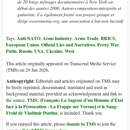
de 20 longs métrages documentaires à New York au
début des années 2000. Auteur-compositeur-interprète et
guitariste, il a également formé son propre groupe et
dirige wearemenia.org, une association à but non lucratif.
Anti-NATO
Arms Industry
Arms Trade
BRICS
Tags:
,
,
,
,
European Union
Official Lies and Narratives
Proxy War
,
,
,
Putin
Russia
USA
Ukraine
West
,
,
,
,
This article originally appeared on Transcend Media Service
(TMS) on 29 Jun 2026.
Anticopyright
: Editorials and articles originated on TMS may
be freely reprinted, disseminated, translated and used as
background material, provided an acknowledgement and link to
TMS: (Français) La Sagesse d’un Homme d’État
the source,
face à la Provocation : La Frappe sur Voronej et le Sang-
Froid de Vladimir Poutine
, is included. Thank you.
donate to TMS
If you enjoyed this article, please
to join the