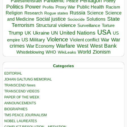
Pentagon
Pandemic
Palestine/Israel
Peace
Poetry
Politics
Power
Public Health
Proxy War
Racism
Profits
Russia
Religion
Science
Science
Research
Rogue states
State
Social justice
Solutions
and Medicine
Sociocide
Terrorism
Structural violence
Torture
Surveillance
USA
United Nations
Trump
Ukraine
UK
UN
US
Violence
War
US Military
War
empire
Violent conflict
Warfare
West Bank
crimes
West
War Economy
World
Zionism
Whistleblowing
WHO
WikiLeaks
Categories
EDITORIAL
JOHAN GALTUNG MEMORIAL
TRANSCEND News
TRANSCEND VIDEOS
PAPER OF THE WEEK
ANNOUNCEMENTS
BIOGRAPHIES
TMS PEACE JOURNALISM
NOBEL LAUREATES