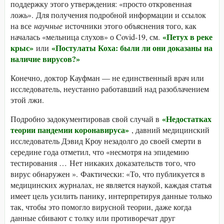
поддержку этого утверждения: «просто откровенная
ложь». Для получения подробной информации и ссылок
на все
научные
источники этого объяснения того, как
«Петух в реке
началась «мельница слухов» о Covid-19, см.
крыс»
«Постулаты Коха: были ли они доказаны на
или
наличие вирусов?»
Конечно, доктор Кауфман — не единственный врач или
исследователь, неустанно работавший над разоблачением
этой лжи.
«Недостатках
Подробно задокументировав свой случай в
теории пандемии коронавируса»
, давний медицинский
исследователь Дэвид Кроу незадолго до своей смерти в
середине года отметил, что «несмотря на эпидемию
тестирования … Нет никаких доказательств того, что
вирус обнаружен ». Фактически: «То, что публикуется в
медицинских журналах, не является наукой, каждая статья
имеет цель усилить панику, интерпретируя данные только
так, чтобы это помогло вирусной теории, даже когда
данные сбивают с толку или противоречат друг