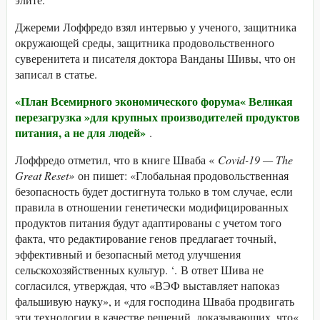
Джереми Лоффредо взял интервью у ученого, защитника
окружающей среды, защитника продовольственного
суверенитета и писателя доктора Ванданы Шивы, что он
записал в статье.
«План Всемирного экономического форума« Великая
перезагрузка »для крупных производителей продуктов
питания, а не для людей»
.
Лоффредо отметил, что в книге Шваба «
Covid-19 — The
Great Reset»
он пишет: «Глобальная продовольственная
безопасность будет достигнута только в том случае, если
правила в отношении генетически модифицированных
продуктов питания будут адаптированы с учетом того
факта, что редактирование генов предлагает точный,
эффективный и безопасный метод улучшения
сельскохозяйственных культур. ‘. В ответ Шива не
согласился, утверждая, что «ВЭФ выставляет напоказ
фальшивую науку», и «для господина Шваба продвигать
эти технологии в качестве решений, доказывающих, что«