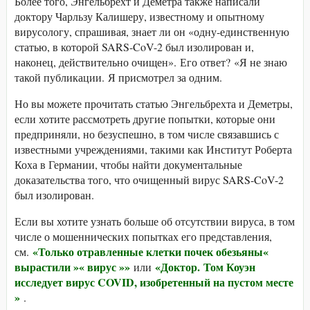
Более того, Энгельбрехт и Деметра также написали
доктору Чарльзу Калишеру, известному и опытному
вирусологу, спрашивая, знает ли он «одну-единственную
статью, в которой SARS-CoV-2 был изолирован и,
наконец, действительно очищен». Его ответ? «Я не знаю
такой публикации. Я присмотрел за одним.
Но вы можете прочитать статью Энгельбрехта и Деметры,
если хотите рассмотреть другие попытки, которые они
предприняли, но безуспешно, в том числе связавшись с
известными учреждениями, такими как Институт Роберта
Коха в Германии, чтобы найти документальные
доказательства того, что очищенный вирус SARS-CoV-2
был изолирован.
Если вы хотите узнать больше об отсутствии вируса, в том
числе о мошеннических попытках его представления,
«Только отравленные клетки почек обезьяны«
см.
вырастили »« вирус »»
«Доктор. Том Коуэн
или
исследует вирус COVID, изобретенный на пустом месте
»
.