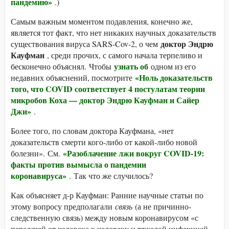
пандемию»
.)
Самым важным моментом подавления, конечно же,
является тот факт, что нет никаких научных доказательств
доктор Эндрю
существования вируса SARS-Cov-2, о чем
Кауфман
, среди прочих, с самого начала терпеливо и
узнать об
бесконечно объяснял. Чтобы
одном из его
«Ноль доказательств
недавних объяснений, посмотрите
того, что COVID соответствует 4 постулатам теории
микробов Коха — доктор Эндрю Кауфман и Сайер
Джи»
.
Более того, по словам доктора Кауфмана, «нет
доказательств смерти кого-либо от какой-либо новой
«Разоблачение лжи вокруг COVID-19:
болезни». См.
факты против вымысла о пандемии
коронавируса»
. Так что же случилось?
Как объясняет д-р Кауфман: Ранние научные статьи по
этому вопросу предполагали
связь
(а не причинно-
следственную связь) между новым коронавирусом «с
передачей от человека к человеку и тяжелой инфекцией