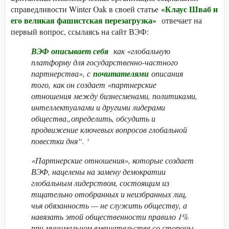
«Клаус Шваб и
справедливости Winter Oak в своей статье
его великая фашистская перезагрузка»
отвечает на
первый вопрос, ссылаясь на сайт ВЭФ:
ВЭФ описывает себя
как «глобальную
платформу для государственно-частного
партнерства», с
почитателями
описания
того, как он создает «партнерские
отношения между бизнесменами, политиками,
интеллектуалами и другими лидерами
общества„определить, обсудить и
продвижение ключевых вопросов глобальной
повестки дня“. ‘
«Партнерские отношения», которые создает
ВЭФ, нацелены на замену демократии
глобальным лидерством, состоящим из
тщательно отобранных и неизбранных лиц,
чья обязанность — не служить обществу, а
навязать этой общественности правило 1%
при минимальном вмешательстве со стороны