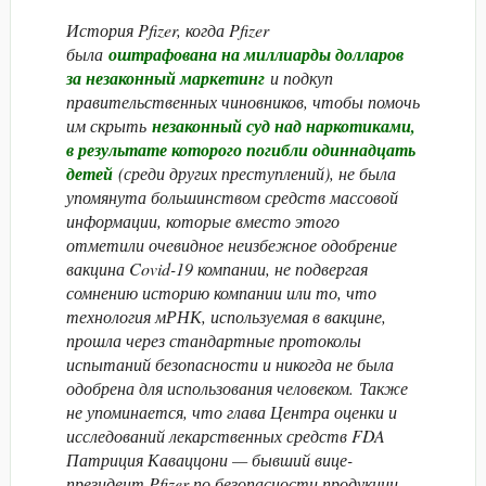
История Pfizer, когда Pfizer
была
оштрафована на миллиарды долларов
за незаконный маркетинг
и подкуп
правительственных чиновников, чтобы помочь
им скрыть
незаконный суд над наркотиками,
в результате которого погибли одиннадцать
детей
(среди других преступлений), не была
упомянута большинством средств массовой
информации, которые вместо этого
отметили очевидное неизбежное одобрение
вакцина Covid-19 компании, не подвергая
сомнению историю компании или то, что
технология мРНК, используемая в вакцине,
прошла через стандартные протоколы
испытаний безопасности и никогда не была
одобрена для использования человеком. Также
не упоминается, что глава Центра оценки и
исследований лекарственных средств FDA
Патриция Каваццони — бывший вице-
президент Pfizer по безопасности продукции,