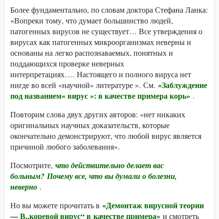
Более фундаментально, по словам доктора Стефана Ланка:
«Вопреки тому, что думает большинство людей,
патогенных вирусов не существует… Все утверждения о
вирусах как патогенных микроорганизмах неверны и
основаны на легко распознаваемых, понятных и
поддающихся проверке неверных
интерпретациях…. Настоящего и полного вируса нет
«Заблуждение
нигде во всей «научной» литературе ». См.
под названием« вирус »: в качестве примера корь»
.
Повторим слова двух других авторов: «нет никаких
оригинальных научных доказательств, которые
окончательно демонстрируют, что любой вирус является
причиной любого заболевания».
Посмотрите,
что действительно делает вас
больным? Почему все, что вы думали о болезни,
неверно
.
«Демонтаж вирусной теории
Но вы можете прочитать в
— В„коревой вирус“ в качестве примера»
и смотреть