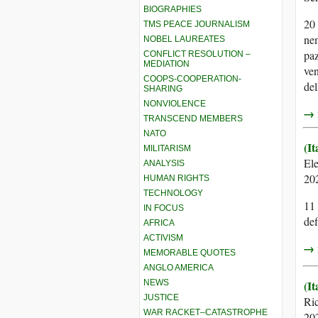
BIOGRAPHIES
20 
TMS PEACE JOURNALISM
nem
NOBEL LAUREATES
paz
CONFLICT RESOLUTION –
MEDIATION
ven
COOPS-COOPERATION-
del
SHARING
NONVIOLENCE
→ r
TRANSCEND MEMBERS
NATO
(It
MILITARISM
El
ANALYSIS
20
HUMAN RIGHTS
TECHNOLOGY
11 
IN FOCUS
def
AFRICA
ACTIVISM
→ r
MEMORABLE QUOTES
ANGLO AMERICA
NEWS
(It
JUSTICE
Ri
WAR RACKET–CATASTROPHE
20