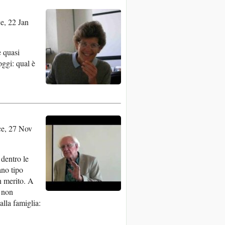
e, 22 Jan
è quasi
oggi: qual è
e, 27 Nov
 dentro le
ano tipo
n merito. A
e non
lla famiglia: