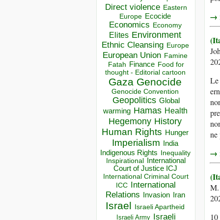
Direct violence
Eastern
→ r
Ecocide
Europe
Economics
Economy
Environment
Elites
(It
Ethnic Cleansing
Europe
Jo
European Union
Famine
20
Finance
Food for
Fatah
thought - Editorial cartoon
Le 
Gaza
Genocide
ern
Genocide Convention
Geopolitics
Global
nor
Hamas
Health
warming
pre
Hegemony
History
non
Human Rights
Hunger
ne 
Imperialism
India
→ r
Indigenous Rights
Inequality
Inspirational
International
Court of Justice ICJ
(I
International Criminal Court
International
ICC
M.
Relations
Invasion
Iran
20
Israel
Israeli Apartheid
Israeli
10 
Israeli Army