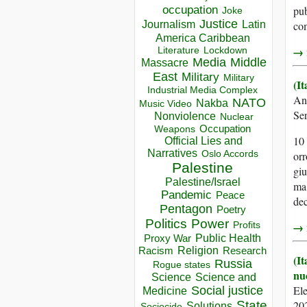
occupation
pub
Joke
Justice
Journalism
Latin
com
America Caribbean
→ r
Lockdown
Literature
Media
Middle
Massacre
East
Military
Military
(I
Industrial Media Complex
An
NATO
Nakba
Music Video
Se
Nonviolence
Nuclear
Occupation
Weapons
10 
Official Lies and
Narratives
Oslo Accords
orr
Palestine
giu
Palestine/Israel
ma 
Pandemic
Peace
dec
Pentagon
Poetry
Politics
Power
→ r
Profits
Public Health
Proxy War
Racism
Religion
Research
(It
Russia
Rogue states
nu
Science
Science and
El
Social justice
Medicine
State
20
Solutions
Sociocide