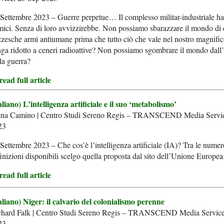
Settembre 2023 – Guerre perpetue… Il complesso militar-industriale ha
ici. Senza di loro avvizzirebbe. Non possiamo sbarazzare il mondo di 
zesche armi antiumane prima che tutto ciò che vale nel nostro magnif
ga ridotto a ceneri radioattive? Non possiamo sgombrare il mondo dall’
la guerra?
ead full article
aliano) L’intelligenza artificiale e il suo ‘metabolismo’
ena Camino | Centro Studi Sereno Regis – TRANSCEND Media Servic
23
Settembre 2023 – Che cos’è l’intelligenza artificiale (IA)? Tra le nume
inizioni disponibili scelgo quella proposta dal sito dell’Unione Europe
ead full article
aliano) Niger: il calvario del colonialismo perenne
chard Falk | Centro Studi Sereno Regis – TRANSCEND Media Service
23