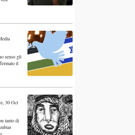
Media
no senso gli
fermato il
e, 30 Oct
n tanto di
ambiar
o.