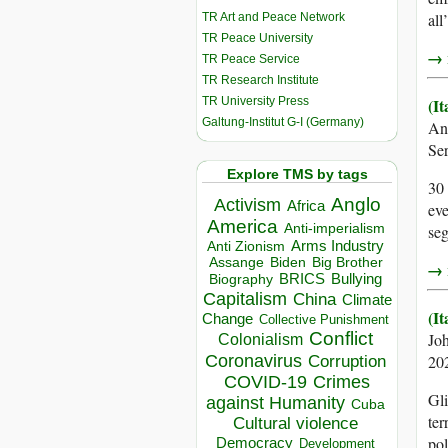
all
TR Art and Peace Network
TR Peace University
→ r
TR Peace Service
TR Research Institute
TR University Press
(I
Galtung-Institut G-I (Germany)
An
Se
Explore TMS by tags
30 
Anglo
Activism
Africa
eve
America
Anti-imperialism
seg
Arms Industry
Anti Zionism
Biden
Big Brother
Assange
→ r
BRICS
Bullying
Biography
Capitalism
China
Climate
(It
Change
Collective Punishment
Conflict
Jo
Colonialism
Coronavirus
20
Corruption
COVID-19
Crimes
Gli
against Humanity
Cuba
ter
Cultural violence
pol
Democracy
Development