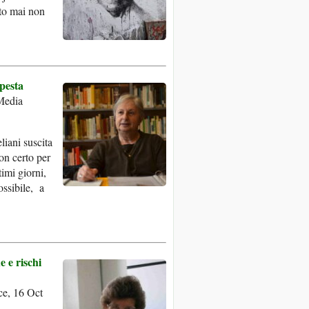
nto mai non
mpesta
Media
liani suscita
on certo per
timi giorni,
ossibile, a
e e rischi
e, 16 Oct