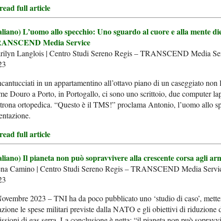
ead full article
taliano) L’uomo allo specchio: Uno sguardo al cuore e alla mente di
ANSCEND Media Service
rilyn Langlois | Centro Studi Sereno Regis – TRANSCEND Media Ser
23
cantucciati in un appartamentino all’ottavo piano di un caseggiato non 
me Douro a Porto, in Portogallo, ci sono uno scrittoio, due computer la
trona ortopedica. “Questo è il TMS!” proclama Antonio, l’uomo allo s
entazione.
ead full article
aliano) Il pianeta non può sopravvivere alla crescente corsa agli a
ena Camino | Centro Studi Sereno Regis – TRANSCEND Media Servi
23
ovembre 2023 – TNI ha da poco pubblicato uno ‘studio di caso’, mette
azione le spese militari previste dalla NATO e gli obiettivi di riduzione 
ssioni di gas serra. La conclusione è netta: “il pianeta non può sopravv