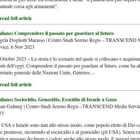
’attuale corsa agli armamenti”.
ead full article
taliano) Comprendere il passato per guardare al futuro
gela Dogliotti Marasso | Centro Studi Sereno Regis – TRANSCEND 
rvice, 6 Nov 2023
Ottobre 2023 – La storia è lo scenario nel quale si collocano e acquista
nti dell’oggi. Comprendere il passato per guardare al futuro, come ha af
retario generale delle Nazioni Unite, Guterres…
ead full article
aliano) Sociocidio, Genocidio, Ecocidio di Israele a Gaza
han Galtung | Centro Studi Sereno Regis –TRANSCEND Media Servic
23
 USA e Israele sono nati allo stesso modo, come popolo eletto di Dio co
re promesse, ricorrendo al sociocidio e al genocidio (gli USA). Senza c
itica possono declinare e cadere anche allo stesso modo. E magari prest