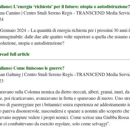
aliano) L’energia ‘richiesta’ per il futuro: utopia o autodistruzione?
ena Camino | Centro Studi Sereno Regis - TRANSCEND Media Servic
24
Gennaio 2024 – La quantità di energia richiesta per i prossimi 30 anni 
mmaginabile: dalle due alle quattro volte superiore a quella che usiamo 
soluzione, utopia o autodistruzione?
ead full article
taliano) Come finiscono le guerre?
han Galtung | Centro Studi Sereno Regis –TRANSCEND Media Servic
23
ravano sulla Colonna nemica da dietro steccati, alberi, granai, muri, da
e, poi ricaricavano, avanzavano in fretta e sparavano di nuovo. Uno str
vo di guerreggiare per i britannici senza esperienza né addestramento i
o pareva disonorevole, nascondersi e sparare a uomini allo scoperto ch
evano neppure vedere i propri nemici. Come scrisse una Giubba Rossa a
 ci combattevano da esercito regolare, solo come selvaggi”.