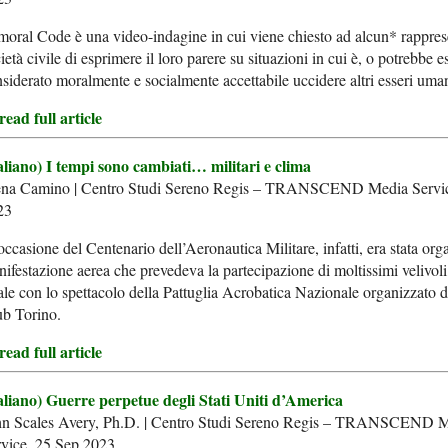
oral Code è una video-indagine in cui viene chiesto ad alcun* rapprese
ietà civile di esprimere il loro parere su situazioni in cui è, o potrebbe e
siderato moralmente e socialmente accettabile uccidere altri esseri uman
ead full article
aliano) I tempi sono cambiati… militari e clima
ena Camino | Centro Studi Sereno Regis – TRANSCEND Media Servic
23
occasione del Centenario dell’Aeronautica Militare, infatti, era stata or
ifestazione aerea che prevedeva la partecipazione di moltissimi velivoli
ale con lo spettacolo della Pattuglia Acrobatica Nazionale organizzato 
ub Torino.
ead full article
taliano) Guerre perpetue degli Stati Uniti d’America
hn Scales Avery, Ph.D. | Centro Studi Sereno Regis – TRANSCEND 
rvice, 25 Sep 2023