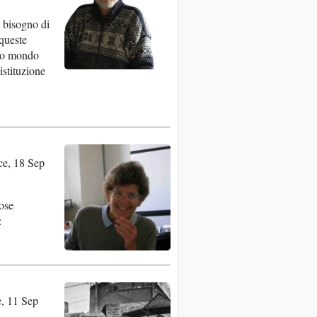
 bisogno di
queste
ico mondo
istituzione
e, 18 Sep
rose
a:
, 11 Sep