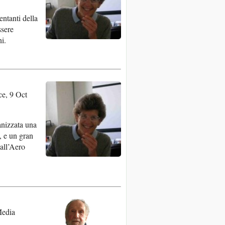
ntanti della
ssere
i.
e, 9 Oct
ganizzata una
, e un gran
dall’Aero
Media