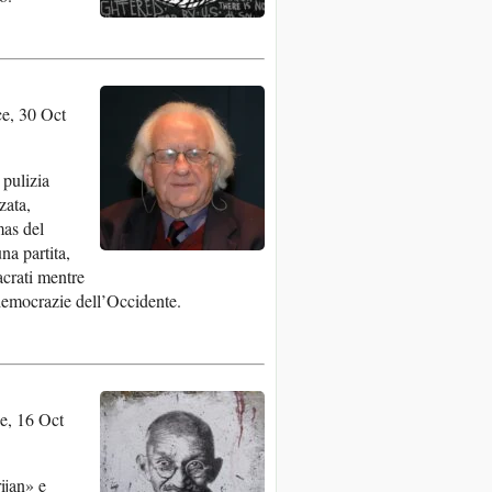
e, 30 Oct
 pulizia
zata,
mas del
na partita,
acrati mentre
 democrazie dell’Occidente.
e, 16 Oct
ijan» e