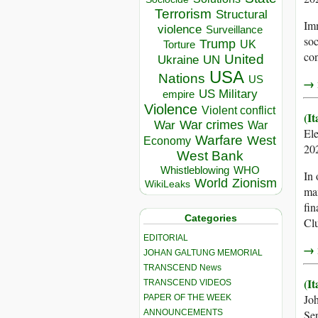
Terrorism
Structural
Imm
violence
Surveillance
soc
Trump
UK
Torture
con
United
Ukraine
UN
USA
Nations
US
→ r
US Military
empire
Violence
Violent conflict
(It
War crimes
War
War
El
Warfare
West
Economy
20
West Bank
Whistleblowing
WHO
In 
World
Zionism
WikiLeaks
man
fin
Categories
Cl
EDITORIAL
→ r
JOHAN GALTUNG MEMORIAL
TRANSCEND News
(I
TRANSCEND VIDEOS
Jo
PAPER OF THE WEEK
ANNOUNCEMENTS
Se