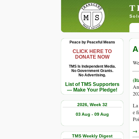
T
Sol
Peace by Peaceful Means
A
CLICK HERE TO
DONATE NOW
We 
TMS Is Independent Media.
No Government Grants.
No Advertising.
(It
List of TMS Supporters
An
— Make Your Pledge!
20
2026, Week 32
La 
e f
03 Aug - 09 Aug
Poi
→ r
TMS Weekly Digest