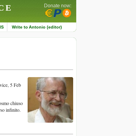
CE
Donate now:
MS
Write to Antonio (editor)
ice, 5 Feb
cosmo chiuso
so infinito.