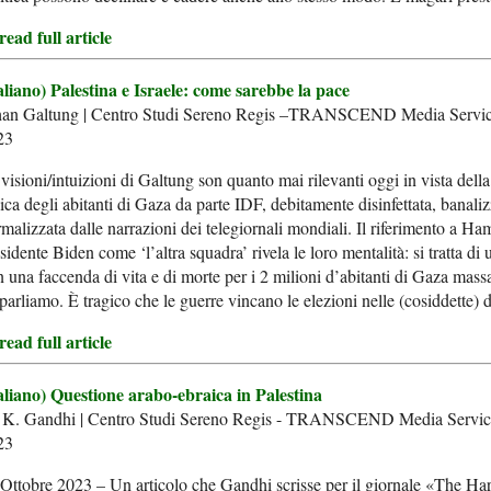
ead full article
aliano) Palestina e Israele: come sarebbe la pace
han Galtung | Centro Studi Sereno Regis –TRANSCEND Media Servic
23
visioni/intuizioni di Galtung son quanto mai rilevanti oggi in vista della
ica degli abitanti di Gaza da parte IDF, debitamente disinfettata, banaliz
malizzata dalle narrazioni dei telegiornali mondiali. Il riferimento a Ha
sidente Biden come ‘l’altra squadra’ rivela le loro mentalità: si tratta di u
 una faccenda di vita e di morte per i 2 milioni d’abitanti di Gaza mass
parliamo. È tragico che le guerre vincano le elezioni nelle (cosiddette)
ead full article
taliano) Questione arabo-ebraica in Palestina
 K. Gandhi | Centro Studi Sereno Regis - TRANSCEND Media Servic
23
Ottobre 2023 – Un articolo che Gandhi scrisse per il giornale «The Har