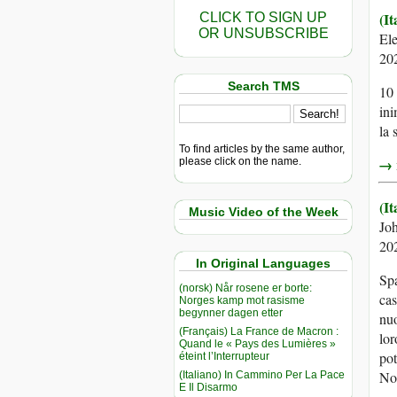
(It
CLICK TO SIGN UP
OR UNSUBSCRIBE
El
20
Search TMS
10 
ini
la 
To find articles by the same author,
→ r
please click on the name.
(I
Music Video of the Week
Jo
20
In Original Languages
Spa
(norsk) Når rosene er borte:
cas
Norges kamp mot rasisme
begynner dagen etter
nuo
(Français) La France de Macron :
lor
Quand le « Pays des Lumières »
pot
éteint l’Interrupteur
Non
(Italiano) In Cammino Per La Pace
E Il Disarmo