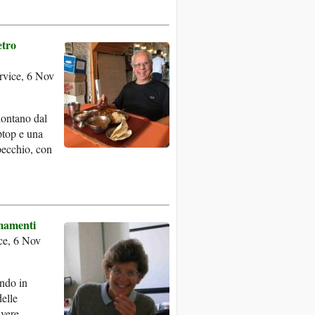
etro
vice, 6 Nov
lontano dal
ptop e una
pecchio, con
rmamenti
ce, 6 Nov
ndo in
delle
ivere