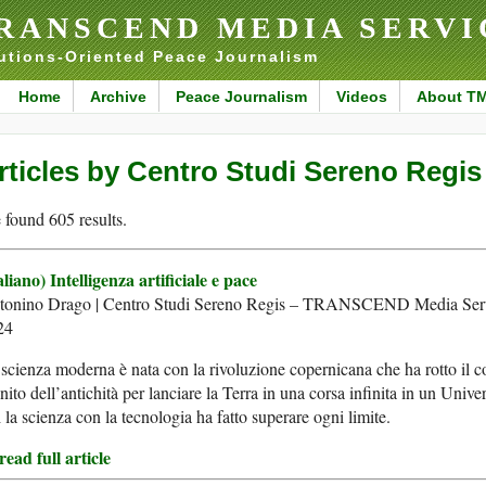
RANSCEND MEDIA SERVI
utions-Oriented Peace Journalism
Home
Archive
Peace Journalism
Videos
About T
rticles by Centro Studi Sereno Regis
found 605 results.
aliano) Intelligenza artificiale e pace
tonino Drago | Centro Studi Sereno Regis – TRANSCEND Media Serv
24
scienza moderna è nata con la rivoluzione copernicana che ha rotto il 
inito dell’antichità per lanciare la Terra in una corsa infinita in un Univer
 la scienza con la tecnologia ha fatto superare ogni limite.
ead full article