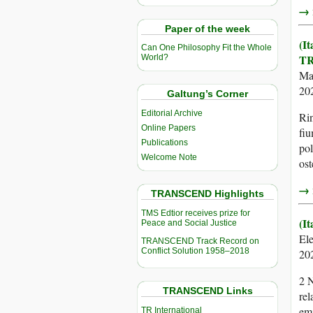
→ r
Paper of the week
(I
Can One Philosophy Fit the Whole
TR
World?
Ma
20
Galtung’s Corner
Editorial Archive
Rin
Online Papers
fiu
Publications
pol
Welcome Note
ost
→ r
TRANSCEND Highlights
TMS Edtior receives prize for
(It
Peace and Social Justice
El
TRANSCEND Track Record on
Conflict Solution 1958–2018
20
2 N
TRANSCEND Links
rel
emi
TR International