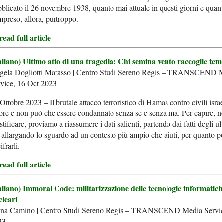
blicato il 26 novembre 1938, quanto mai attuale in questi giorni e qua
preso, allora, purtroppo.
ead full article
taliano) Ultimo atto di una tragedia: Chi semina vento raccoglie te
gela Dogliotti Marasso | Centro Studi Sereno Regis – TRANSCEND 
rvice, 16 Oct 2023
Ottobre 2023 – Il brutale attacco terroristico di Hamas contro civili israe
ore e non può che essere condannato senza se e senza ma. Per capire, n
stificare, proviamo a riassumere i dati salienti, partendo dai fatti degli ul
allargando lo sguardo ad un contesto più ampio che aiuti, per quanto p
ifrarli.
ead full article
aliano) Immoral Code: militarizzazione delle tecnologie informatich
cleari
ena Camino | Centro Studi Sereno Regis – TRANSCEND Media Servic
23